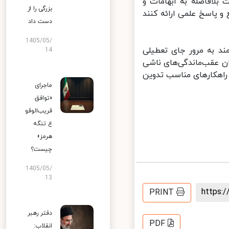
افاصله به ابهامات و
بزرگی را از
پاسخ علمی ارائه کنند
دست داد
1405/05/
د به مرور جای تعطیلی
14
ن عقب‌ماندگی‌های ناشی
اهکارهای مناسب تدوین
ماجرای
«توافق
قریب‌الوقو
ع تنگه
هرمز»
چیست؟
1405/05/
13
https
PRINT
دفتر رهبر
PDF
انقلاب: