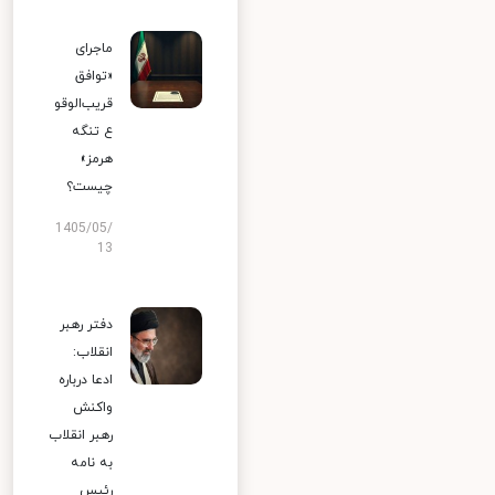
ماجرای
«توافق
قریب‌الوقو
ع تنگه
هرمز»
چیست؟
1405/05/
13
دفتر رهبر
انقلاب:
ادعا درباره
واکنش
رهبر انقلاب
به نامه
رئیس