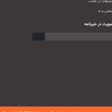
یغات در آفتاب
س با ما
ت در خبرنامه
ارسال