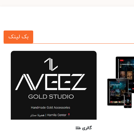
بک لینک
گالری طلا