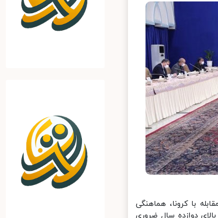
له با کرونا، هماهنگی
لای دوازده سال ضروری