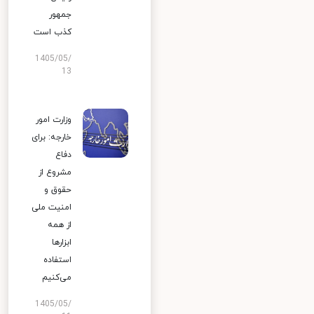
جمهور
کذب است
1405/05/
13
وزارت امور
خارجه: برای
دفاع
مشروع از
حقوق و
امنیت ملی
از همه
ابزارها
استفاده
می‌کنیم
1405/05/