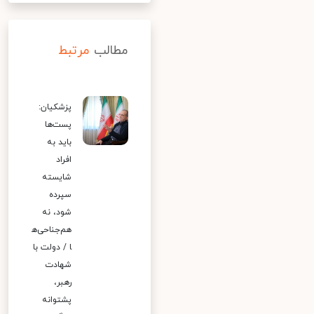
مطالب
مرتبط
پزشکیان:
پست‌ها
باید به
افراد
شایسته
سپرده
شود، نه
هم‌جناحی‌ه
ا / دولت با
شهادت
رهبر،
پشتوانه