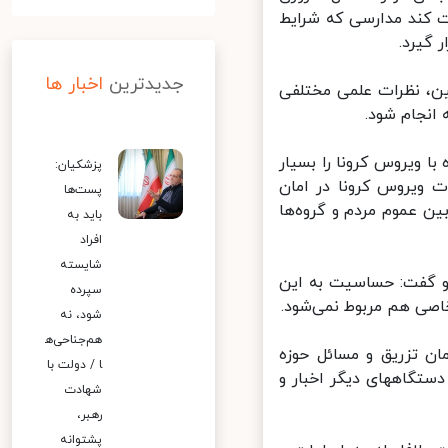
کند مدارسی که شرایط
گیرد.
جدیدترین
اخبار ها
ن، نظرات علمی مختلفی
انجام شود.
 ویروس کرونا را بسیار
پزشکیان:
 ویروس کرونا در امان
پست‌ها
 عموم مردم و گروه‌ها
باید به
افراد
شایسته
و گفت: حساسیت به این
سپرده
صی هم مربوط نمی‌شود.
شود، نه
هم‌جناحی‌ه
ن تزریق و مسائل حوزه
ا / دولت با
تگاههای دیگر اخبار و
شهادت
رهبر،
پشتوانه