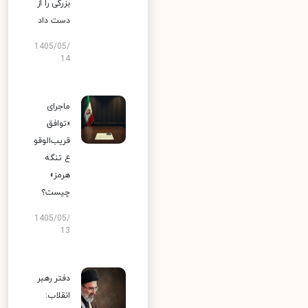
بزرگی را از
دست داد
1405/05/
14
ماجرای
«توافق
قریب‌الوقو
ع تنگه
هرمز»
چیست؟
1405/05/
13
دفتر رهبر
انقلاب: