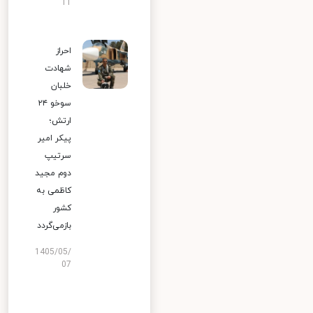
11
احراز
شهادت
خلبان
سوخو ۲۴
ارتش؛
پیکر امیر
سرتیپ
دوم مجید
کاظمی به
کشور
بازمی‌گردد
1405/05/
07