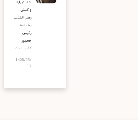
ادعا درباره
واکنش
رهبر انقلاب
به نامه
رئیس
جمهور
کذب است
1405/05/
13