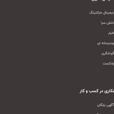
یتال مارکتینگ
نش سرا
ار
رسانه ای
دشگری
دکست
ری در کسب و کار
ی رایگان