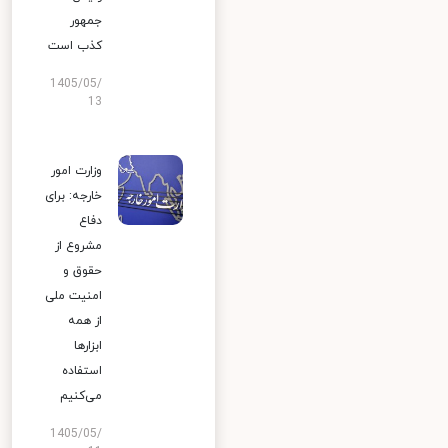
جمهور
کذب است
1405/05/
13
وزارت امور
خارجه: برای
دفاع
مشروع از
حقوق و
امنیت ملی
از همه
ابزارها
استفاده
می‌کنیم
1405/05/