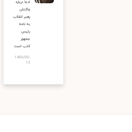
ادعا درباره
واکنش
رهبر انقلاب
به نامه
رئیس
جمهور
کذب است
1405/05/
13