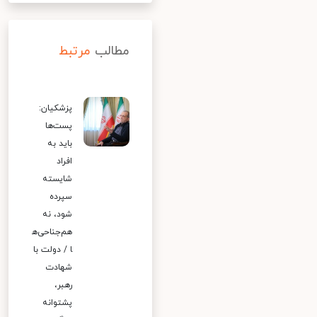
مطالب
مرتبط
پزشکیان:
پست‌ها
باید به
افراد
شایسته
سپرده
شود، نه
هم‌جناحی‌ه
ا / دولت با
شهادت
رهبر،
پشتوانه