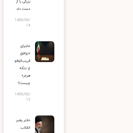
بزرگی را از
دست داد
1405/05/
14
ماجرای
«توافق
قریب‌الوقو
ع تنگه
هرمز»
چیست؟
1405/05/
13
دفتر رهبر
انقلاب: