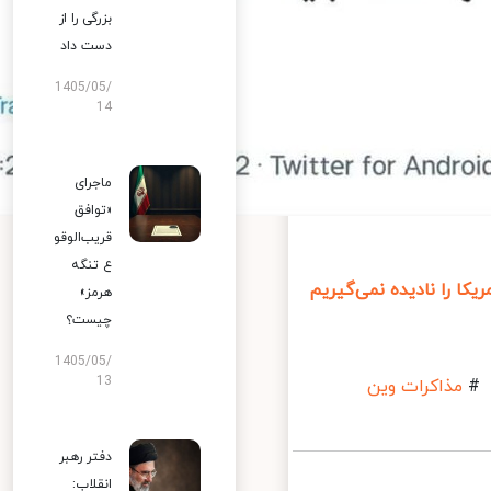
بزرگی را از
دست داد
1405/05/
14
ماجرای
«توافق
قریب‌الوقو
ع تنگه
 نادیده نمی‌گیریم
هرمز»
چیست؟
1405/05/
13
کرات وین
دفتر رهبر
انقلاب: