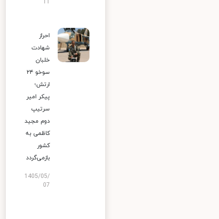
11
احراز
شهادت
خلبان
سوخو ۲۴
ارتش؛
پیکر امیر
سرتیپ
دوم مجید
کاظمی به
کشور
بازمی‌گردد
1405/05/
07