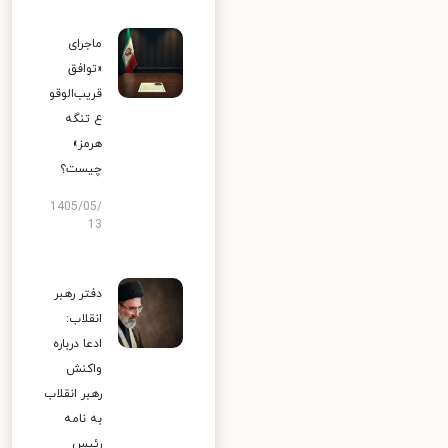
ماجرای
«توافق
قریب‌الوقو
ع تنگه
هرمز»
چیست؟
1405/05/
13
دفتر رهبر
انقلاب:
ادعا درباره
واکنش
رهبر انقلاب
به نامه
رئیس