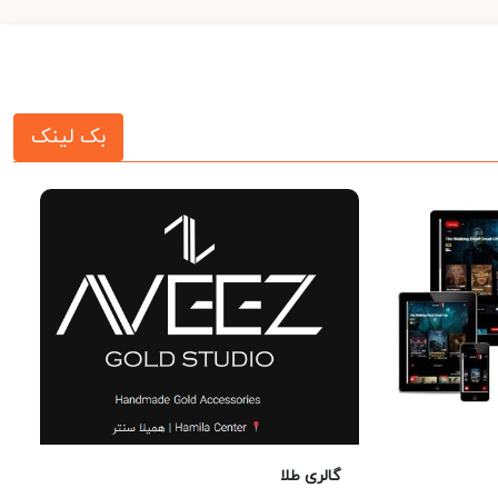
بک لینک
گالری طلا