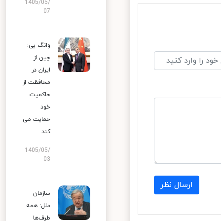
1405/05/
07
وانگ یی:
چین از
ایران در
محافظت از
حاکمیت
خود
حمایت می
کند
1405/05/
03
ارسال نظر
سازمان
ملل: همه
طرف‌ها