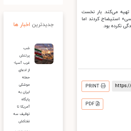
هیه می‌کند. بار نخست
ی» استیضاح کردند اما
جدیدترین
اخبار ها
 نکرده بود.
شب
پرتنش
غرب آسیا؛
از ادعای
حمله
موشکی
https
PRINT
ایران به
پایگاه
PDF
آمریکا تا
توقیف سه
نفتکش