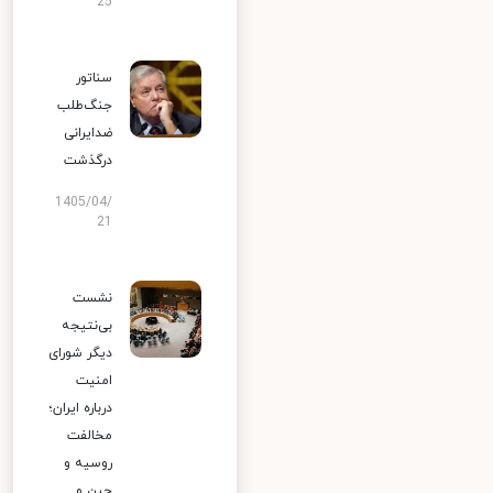
25
سناتور
جنگ‌طلب
ضدایرانی
درگذشت
1405/04/
21
نشست
بی‌نتیجه
دیگر شورای
امنیت
درباره ایران؛
مخالفت
روسیه و
چین و