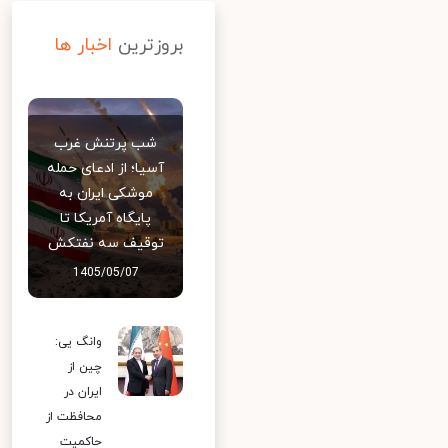
بروزترین
اخبار ها
شب پرتنش غرب
آسیا؛ از ادعای حمله
موشکی ایران به
پایگاه آمریکا تا
توقیف سه نفتکش
1405/05/07
وانگ یی:
چین از
ایران در
محافظت از
حاکمیت