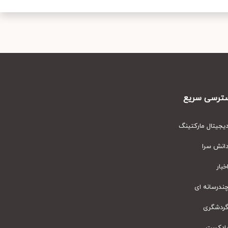
رسی سریع
یتال مارکتینگ
نش سرا
ار
رسانه ای
دشگری