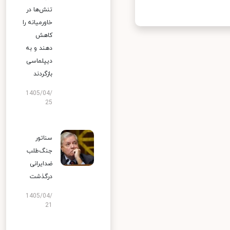
تنش‌ها در
خاورمیانه را
کاهش
دهند و به
دیپلماسی
بازگردند
1405/04/
25
سناتور
جنگ‌طلب
ضدایرانی
درگذشت
1405/04/
21