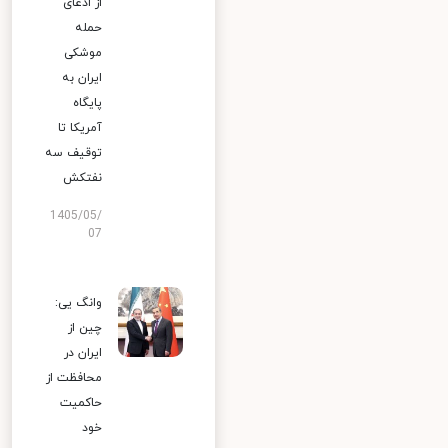
از ادعای
حمله
موشکی
ایران به
پایگاه
آمریکا تا
توقیف سه
نفتکش
1405/05/
07
وانگ یی:
چین از
ایران در
محافظت از
حاکمیت
خود