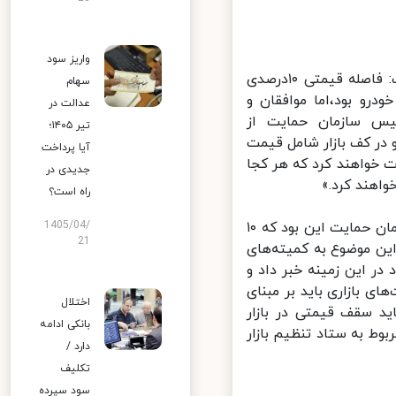
واریز سود
عباس تابش رئیس سازمان حمایت از مصرف‌کنندگان و تولیدکنندگان گفت: فاصله قیمتی ۱۰درصدی
سهام
رو بود،اما موافقان و
عدالت در
شت ‌ماه امسال رئیس سازمان حمایت از
تیر ۱۴۰۵؛
در کف بازار شامل قیمت
آیا پرداخت
ان نظارت خواهند کرد که هر کجا
جدیدی در
اهند کرد.»
راه است؟
رئیس سازمان حمایت در پاسخ به پرسشی در این زمینه گفت: پیشنهاد سازمان حمایت این بود که ۱۰
1405/04/
21
ن موضوع به کمیته‌های
 این زمینه خبر داد و
 بازاری باید بر مبنای
اختلال
 سقف قیمتی در بازار
بانکی ادامه
 به ستاد تنظیم بازار
دارد /
تکلیف
سود سپرده