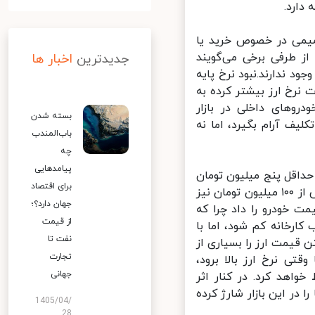
میمی در خصوص خرید یا
 طرفی برخی می‌گویند
جدیدترین
اخبار ها
 ندارند.نبود نرخ پایه
نرخ ارز بیشتر کرده به
ن تومانی قیمت خودروهای داخلی در بازار
بسته شدن
یف آرام بگیرد، اما نه
باب‌المندب
چه
پیامدهایی
داقل پنج میلیون تومان
برای اقتصاد
افزایش یافته است که البته در مورد خودروهای وارداتی، صحبت از رشد بیش از ۱۰۰ میلیون تومان نیز
جهان دارد؟؛
خودرو را داد چرا که
از قیمت
رخانه کم شود، اما با
نفت تا
 قیمت ارز را بسیاری از
تجارت
ی نرخ ارز بالا برود،
جهانی
اهد کرد. در کنار اثر
در این بازار شارژ کرده
1405/04/
28