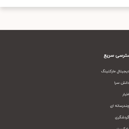
رسی سریع
یتال مارکتینگ
نش سرا
ار
رسانه ای
دشگری