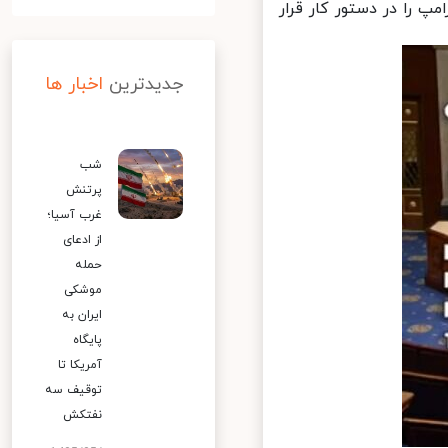
 را در دستور کار قرار
جدیدترین
اخبار ها
شب
پرتنش
غرب آسیا؛
از ادعای
حمله
موشکی
ایران به
پایگاه
آمریکا تا
توقیف سه
نفتکش