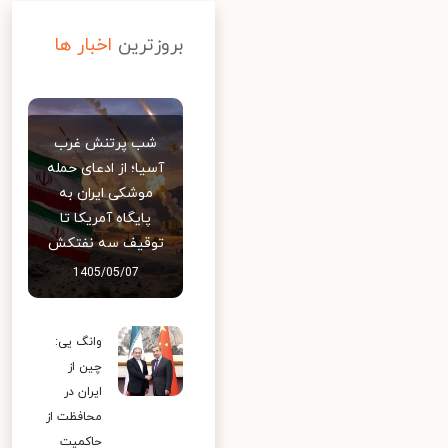
بروزترین
اخبار ها
شب پرتنش غرب
آسیا؛ از ادعای حمله
موشکی ایران به
پایگاه آمریکا تا
توقیف سه نفتکش
1405/05/07
وانگ یی:
چین از
ایران در
محافظت از
حاکمیت