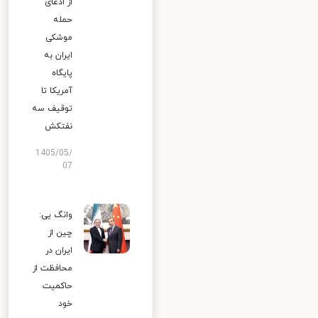
از ادعای
حمله
موشکی
ایران به
پایگاه
آمریکا تا
توقیف سه
نفتکش
1405/05/
07
وانگ یی:
چین از
ایران در
محافظت از
حاکمیت
خود