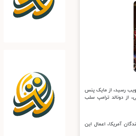
موافق و ۲۰۵ رای مخالف به تصویب رسید، از مایک پنس
د با اعمال متمم ۲۵ قانون اساسی، از دونالد ترامپ سلب
ان آمریکا، اعمال این