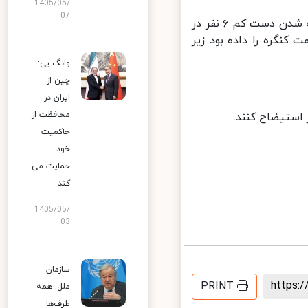
1405/05/
07
به دنبال شورش هواداران دونالد ترامپ در ۱۷ دی‌ماه به کنگره آمریکا و کشته شدن دست کم ۶ نفر در
نگره را داده بود زیر
وانگ یی:
چین از
ایران در
محافظت از
استیضاح کنند.
حاکمیت
خود
حمایت می
کند
1405/05/
03
سازمان
https
PRINT
ملل: همه
طرف‌ها