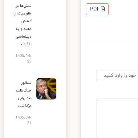
تنش‌ها در
PDF
خاورمیانه را
کاهش
دهند و به
دیپلماسی
بازگردند
1405/04/
25
سناتور
جنگ‌طلب
ضدایرانی
درگذشت
1405/04/
21