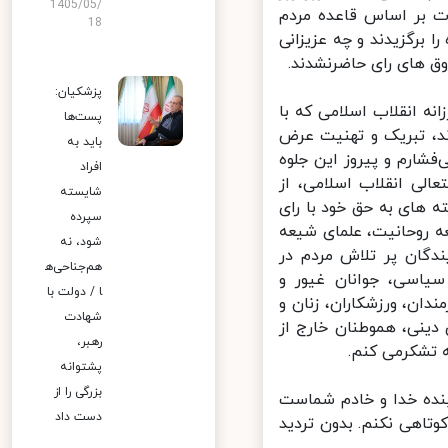
1405/05/
ت بر اساس قاعده مردم
18
رگزیدند و چه عزیزانی
ق های رای حاضرنشدند.
پزشکیان:
ه انقلاب اسلامی که با
پست‌ها
د، تبریک و تهنیت عرض
باید به
ارم و پیروز این جلوه
افراد
لی انقلاب اسلامی، از
شایسته
های به حق خود با رای
سپرده
 روحانیت، علمای شیعه
شود، نه
گان پر تلاش مردم در
هم‌جناحی‌ه
سی، جوانان غیور و
ا / دولت با
ان، ورزشکاران، زنان و
شهادت
ینی، هموطنان خارج از
رهبر،
 تشکرمی کنم.
پشتوانه
بزرگی را از
نده خدا و خادم شماست
دست داد
تاهی نکنم. بدون تردید