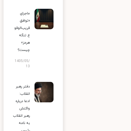
ماجرای
«توافق
قریب‌الوقو
ع تنگه
هرمز»
چیست؟
1405/05/
13
دفتر رهبر
انقلاب:
ادعا درباره
واکنش
رهبر انقلاب
به نامه
رئیس