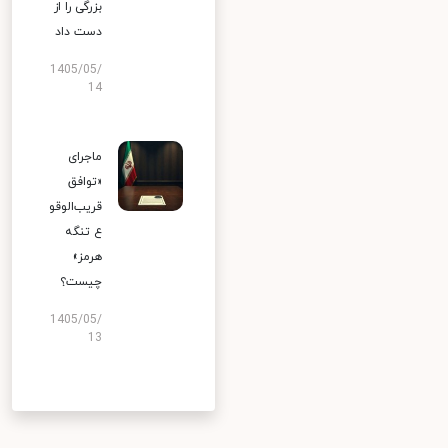
بزرگی را از
دست داد
1405/05/
14
ماجرای
«توافق
قریب‌الوقو
ع تنگه
هرمز»
چیست؟
1405/05/
13