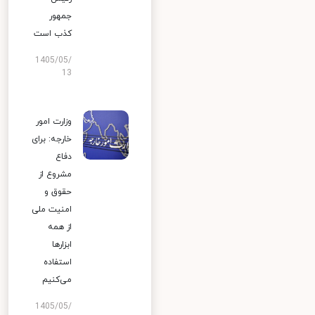
جمهور
کذب است
1405/05/
13
وزارت امور
خارجه: برای
دفاع
مشروع از
حقوق و
امنیت ملی
از همه
ابزارها
استفاده
می‌کنیم
1405/05/