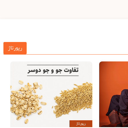
رپورتاژ
رپورتاژ