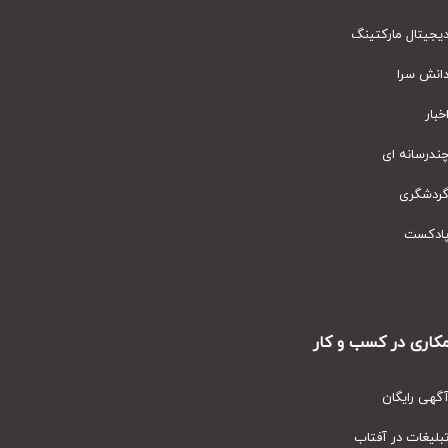
یتال مارکتینگ
نش سرا
ار
رسانه ای
دشگری
دکست
ری در کسب و کار
ی رایگان
یغات در آفتاب