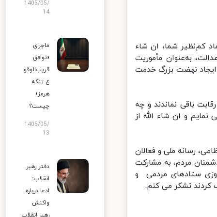
1405/05/
14
د کم‌نظیر شما، ان شاء
ماجرای
لت، به‌عنوان مأموریت
«توافق
ایجاد نهضت بزرگ خدمت
قریب‌الوقو
ع تنگه
هرمز»
ابت باقی نماندند و چه
چیست؟
مایم و ان شاء الله از
1405/05/
13
می، رسانه ملی و فعالان
منان مردم، به مشارکت
دفتر رهبر
وزی ستادهای مردمی و
انقلاب:
کردند تشکر می کنم.
ادعا درباره
واکنش
رهبر انقلاب