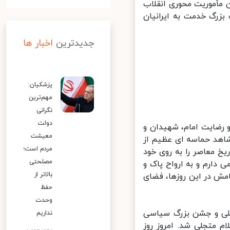
مأموریت محوری انقلاب
رگ خدمت به ایرانیان
جدیدترین
اخبار ها
پزشکیان:
مهم‌ترین
نگرانی
دولت
رضایت امام، شهیدان و
معیشت
شاهد حماسه ای عظیم از
مردم است؛
خ معاصر را به روی خود
مصلحتی
دارم و به ارواح پاک و
بالاتر از
ش در این روزها، فضای
حفظ
وحدت
ملی و جشن بزرگ سیاسی
نداریم
م متجلی شد. امروز روز