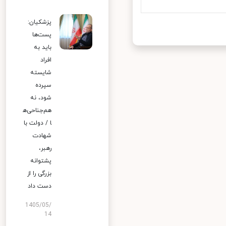
پزشکیان:
پست‌ها
باید به
افراد
شایسته
سپرده
شود، نه
هم‌جناحی‌ه
ا / دولت با
شهادت
رهبر،
پشتوانه
بزرگی را از
دست داد
1405/05/
14