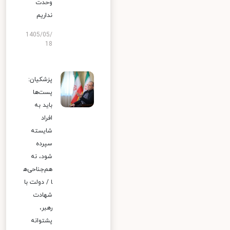
وحدت
نداریم
1405/05/
18
پزشکیان:
پست‌ها
باید به
افراد
شایسته
سپرده
شود، نه
هم‌جناحی‌ه
ا / دولت با
شهادت
رهبر،
پشتوانه