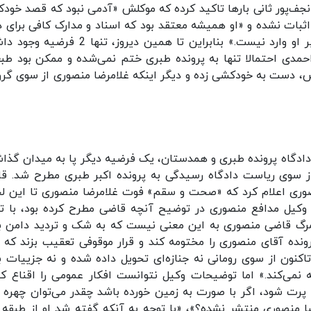
جف‌پور ثانی بارها تاکید کرده که موکلش «آدمی‌ نبود که قصد خود
بات نشده و «او همیشه معتقد بود که اسناد و مدارک کافی برای د
از خود دارد» و باور داشت که «اتهام دریافت رشوه بر او وارد نیست.» بنابراین تا همین دیروز، ت
احمدی احتمالا تنها به پرونده طبری ختم نمی‌شده و ممکن بود طب
، دست به خودکشی زده و دیگر اینکه غلامرضا منصوری از سوی گر
ه دادگاه پرونده طبری و همدستان، یک فرضیه دیگر پا به میدان گذا
ز سوی ریاست دادگاه رسیدگی به پرونده اکبر طبری مطرح شد. ق
صوری اعلام کرد که «صحت و سقم» فوت غلامرضا منصوری تا این ل
، وکیل مدافع منصوری در توضیح آنچه قاضی مطرح کرده بود، با تا
مرگ قاضی منصوری به این معنی نیست که به شک و تردید دامن بز
رونده آقای منصوری را مختومه کند و قرار موقوفی تعقیب بزند که 
اکنون از سوی رومانی نه جنازه‌ای تحویل داده شده و نه جزییات ب
ه نمی‌کند.» اما توضیحات وکیل نتوانست افکار عمومی را اقناع کن
رت شود، اگر با صورت به زمین خورده باشد چقدر می‌توان چهره او
منصوری منتشر نشده؟»، «با توجه به آنکه گفته شد او از طبقه 