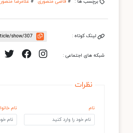
برچسب ها :
#
قاضی منصوری
#
غلامرضا منصور
لینک کوتاه :
rticle/show/307
شبکه های اجتماعی :
نظرات
نام
نام خانوا