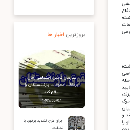
کشی
فاع
نها 2 فرضیه وجود داشت؛
عات
وهی
بروزترین
اخبار ها
شت؛
اضی
سازمان تأمین اجتماعی زمان
حظه
پرداخت معوقات بازنشستگان را
یید
اعلام کند
ند،
مرگ
1405/05/07
یان
د و
اجرای طرح تشدید برخورد با
 را
تخلفات
دوم