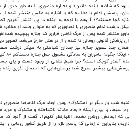
ود که شائبه «زنده ماندن» و «فرار» منصوری را به ‌طور جدی از 
یان، پرسشی توام با مطایبه که با اشاره به عکس منتشر شده از 
زه کجا هستند؟» آن‌هم با توجه به اینکه در پی انتشار آخرین تصا
کل درشت‌اندام منصوری با تصاویری که به عنوان جسد او مخابره ش
تصاویر منتشر شده پس از مرگ قاضی فراری که جنازه پیچیده شده‌اش
ان پزشکی قانونی رومانی تا شده و از در هتل خارج می‌شد، تصویر دی
 همان چند تصویر جنازه نیز چندان شباهتی به هیکل درشت منص
نداشت. و از همین ‌جا بود که باز پرسش‌هایی از جمله
شده آنقدر کوچک است؟ چرا هیچ نشانی از وجود دست و پای جسد
رسش‌هایی بیشتر مطرح شد؛ پرسش‌هایی که احتمال تئوری زنده ب
شنبه شب بار دیگر بر «مشکوک» بودن ابعاد مرگ غلامرضا منصوری تا
م سیما، با بیان اینکه «ابعاد حادثه ناشناخته و مشکوک و مورد س
نی که ابعادش روشن نشده، اظهارنظر کنیم»، گفت از آنجا که مس
یم، بنابراین تا زمانی که پاسخ لازم را از طریق کشور رومانی و اینت