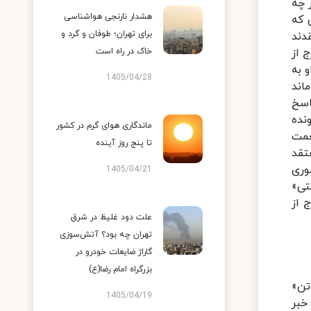
ره اکبر طبری. اگر چه
هشدار نارنجی هواشناسی
 که
برای تهران؛ طوفان و گرد و
دند
 از
خاک در راه است
 به
1405/04/28
اند
اسخ
نده
ماندگاری هوای گرم در کشور
عمت
تا پنج روز آینده
تقد
وری
1405/04/21
تی»
 از
علت دود غلیظ در شرق
تهران چه بود؟ آتش‌سوزی
گاراژ ضایعات خودرو در
بزرگراه امام رضا(ع)
تن»
1405/04/19
خبر