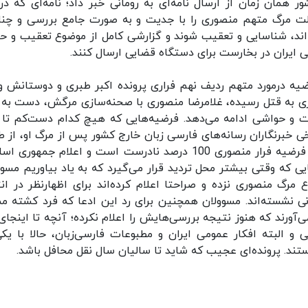
 همان زمان از ارسال نامه‌ای به رومانی خبر داد؛ نامه‌ای که در
علت مرگ متهم منصوری را با جدیت و به صورت جامع بررسی و چنا
د، شناسایی و تعقیب شوند و گزارشی کامل از موضوع تعقیب و حا
ی ایران در بخارست برای دستگاه قضایی ارسال کنند.
اس همه این موضوعات مطرح شده، فعلا 3 فرضیه درمورد متهم ردیف نهم فراری پرونده اکبر طبری و دوستانش
ری به قتل رسیده، غلامرضا منصوری با صحنه‌سازی مرگش، دست به ف
امات و حواشی ادامه می‌دهد. فرضیه‌هایی که هیچ‌ کدام دست‌کم تا 
برخی خبرنگاران رسانه‌های فارسی زبان خارج کشور پس از مرگ او، از ط
حساب‌های کاربری‌شان، سعی در القای این دارند که فرضیه فرار منصوری 100 درصد نادرست است و اعلام جمهو
 که وقتی بیشتر محل تردید قرار می‌گیرد که به یاد بیاوریم مسوو
مرگ منصوری نزده و صراحتا اعلام کرده‌اند برای اظهارنظر در انت
ی نشسته‌اند. مسوولان همچنین برای رد این ادعا که فرد کشته م
آورند که هنوز نتیجه بررسی‌هایش را اعلام نکرده؛ آنچه تا اینجای 
البته افکار عمومی ایران و مطبوعات فارسی‌زبان، حالا با یکی
ستند. پرونده‌ای عجیب که شاید تا سالیان سال نقل محافل باشد.