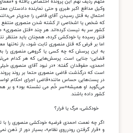
وکیل مدافع اکبر طبری و حتی نماینده دادستان معتقد
احتمال به قتل رسیدن آقای قاضی را جدی‌تر می‌دانند،
که شخص یا اشخاصی از کشته شدن منصوری منتفع می‌ش
کشور سر به نیست کرده‌اند. هر چند «قتل منصوری» صر
قتل رسیده یا خودکشی کرده، همچنان باید منتظر نتایج
اما بر فرض که قتل منصوری ثابت شود، باز نه‌تنها مع
به این پرسش که چه کسی یا گروهی منصوری را به قت
قضایی- جنایی است. پرسش‌هایی که هر کدام می‌توان
احمدی، حقوقدان گفته: «در نبود آقای منصوری خیلی
است که درگذشت قاضی منصوری حتما بر روند پرونده
در پست‌هایی حساس مانند«قاضی اجرای احکام لواسان
می‌گوید او همیشه«سرِ خُم می ‌نشسته بود» و بر همی
کشور داده باشند.
خودکشی، مرگ یا فرار؟
اگر چه نعمت احمدی فرضیه خودکشی منصوری را با توجه
و «قرار گرفتن رودرروی نظام»، بسیار دور از ذهن نمی