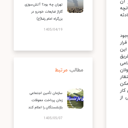
 آن
تهران چه بود؟ آتش‌سوزی
نچه
گاراژ ضایعات خودرو در
دثه
بزرگراه امام رضا(ع)
1405/04/19
 وجود
رار
این
ریق
ری اسلامی
مطالب
مرتبط
لان
ظار
مکن
کار
سازمان تأمین اجتماعی
 از
زمان پرداخت معوقات
بازنشستگان را اعلام کند
1405/05/07