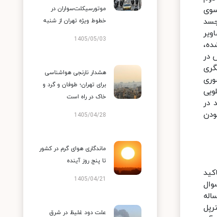
سوی
موتورسیکلت‌سواران در
جسد
خطوط ویژه تهران از شنبه
ویر
1405/05/03
ده،
 در
گری
هشدار نارنجی هواشناسی
وری
برای تهران؛ طوفان و گرد و
 اینکه چگونه ماموران به سادگی مشغول حمل جنازه دست‌کم ۸۰ کیلویی
خاک در راه است
 در
ودن
1405/04/28
ماندگاری هوای گرم در کشور
تا پنج روز آینده
کید
1405/04/21
وال
اله
رپل
علت دود غلیظ در شرق