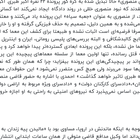
متهم ردیف نهم این پرونده اختصاص یافته و «معمای منصوری» حالا تبدیل شده به گره کور پرونده ۲۲ نف
ند که نبود منصوری خللی در روند دادگاه ایجاد نمی‌کند اما کسانی
 از منصوری به عنوان «جعبه سیاه» این پرونده یاد می‌کنند و معتق
ده و به همین دلیل، تصمیم به حذف فیزیکی گرفته و او را خارج
فا فرضیه‌ای ‌است اثبات ‌نشده و طبیعتا برای کشف این معما که او
 کالبدشکافی و البته بررسی‌های پلیسی رومانی، ایران و اینترپل م
ما حل نشده، بلکه این پرونده ابعادی گسترده‌تر پیدا خواهد کرد و پ
ل رسانده، تنها اولین معما از سلسله ‌معماهای پیچیده این پرو
د بر پیچیدگی‌های این پرونده بیفزاید؛ چرا که همان ‌طور که ن
‌ها سود می‌برند ولی هیچ‌ کس متضرر نمی‌شود.» این حقوقدان مع
 طبری تاثیر خواهد گذاشت.» احمدی با اشاره به حضور قاضی منص
»،«دادسرای کارکنان دولت» و «دادسرای ویژه مربوط به اراضی دول
ن اساس نمی‌پذیرد که نیروهای امنیتی به ‌راحتی به او اجازه خروج
 به اینکه ماندنش در اروپا، مساوی بود با «مالیدن پیه زندان به 
‌داند اما وکیل مدافع قاضی متوفی از همان ساعات ابتدایی انتشار 