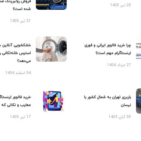
فروش رولبرینگ صن
20 تیر 1405
شده است؟
21 تیر 1405
چرا خرید فالوور ایرانی و فوری
خشکشویی آنلاین چ
اینستاگرام مهم است؟
استرس خانه‌تکانی 
می‌دهد؟
27 مرداد 1404
04 اسفند 1404
باربری تهران به شمال کشور با
خرید فالوور اینستاگر
نیسان
معایب و نکاتی که با
09 آبان 1403
17 تیر 1405