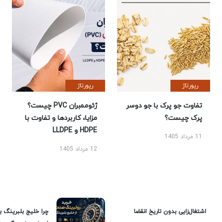
رپورتاژ
رپورتاژ
تفاوت جو پرک با جو دوسر
ژئوممبران PVC چیست؟
پرک چیست؟
مزایا، کاربردها و تفاوت با
HDPE و LLDPE
11 مرداد 1405
12 مرداد 1405
اشتغال‌زایی بدون تاریخ انقضا
چرا خلیج بلبرینگ ب