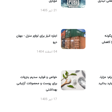
عتی تبدیل
موبایل
21 تیر 1405
گونه
اجاره انبار برای لوازم منزل - جهان
را کاهش
دپو
04 اسفند 1404
ام؛ مزایا،
خواص و فواید سدیم بنزوات
ید بدانید
برای پوست و محصولات آرایشی
بهداشتی
17 تیر 1405