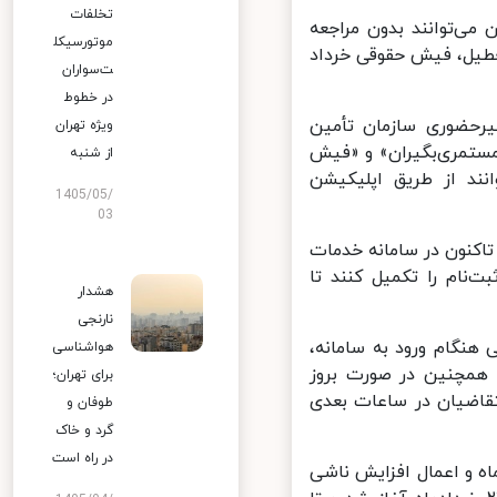
تخلفات
می‌توانند بدون مراجعه
موتورسیکل
طیل، فیش حقوقی خرداد
ت‌سواران
در خطوط
حضوری سازمان تأمین
ویژه تهران
ش حقوقی مستمری‌بگیران» و «فیش
از شنبه
ند از طریق اپلیکیشن
1405/05/
03
کنون در سامانه خدمات
نام را تکمیل کنند تا
هشدار
نارنجی
نگام ورود به سامانه،
هواشناسی
کنند. همچنین در صورت بروز
برای تهران؛
اضیان در ساعات بعدی
طوفان و
گرد و خاک
در راه است
 و اعمال افزایش ناشی