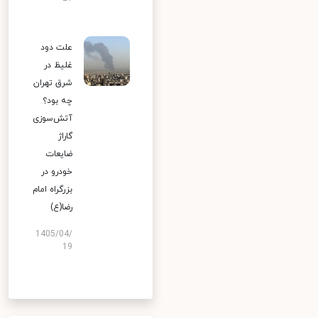
علت دود
غلیظ در
شرق تهران
چه بود؟
آتش‌سوزی
گاراژ
ضایعات
خودرو در
بزرگراه امام
رضا(ع)
1405/04/
19