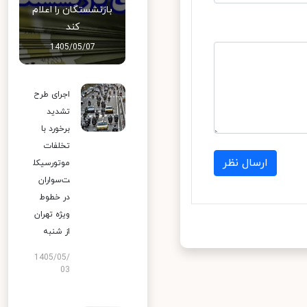
بازنشستگان را اعلام
کند
1405/05/07
اجرای طرح
تشدید
برخورد با
تخلفات
ارسال نظر
موتورسیکل
ت‌سواران
در خطوط
ویژه تهران
از شنبه
1405/05/
03