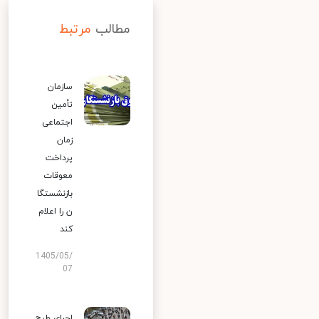
مطالب
مرتبط
سازمان
تأمین
اجتماعی
زمان
پرداخت
معوقات
بازنشستگا
ن را اعلام
کند
1405/05/
07
اجرای طرح