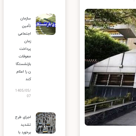
سازمان
تأمین
اجتماعی
زمان
پرداخت
معوقات
بازنشستگا
ن را اعلام
کند
1405/05/
07
اجرای طرح
تشدید
برخورد با