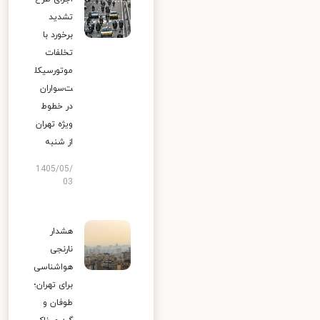
تشدید
برخورد با
تخلفات
موتورسیکل
ت‌سواران
در خطوط
ویژه تهران
از شنبه
1405/05/
03
هشدار
نارنجی
هواشناسی
برای تهران؛
طوفان و