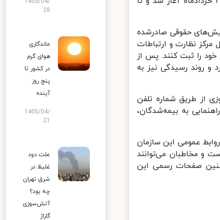
 متناسب‌سازی مستمری بازنشستگان و مستمری‌بگیران این سازمان از ۲۷ خردادماه آغاز شد و تا
1405/04/
28
یش‌های حقوقی صادرشده
مرکز نظارت و ارتباطات
ماندگاری
tami درخواست یا اعتراض خود را ثبت کنند. پس از
هوای گرم
و روند رسیدگی نیز به
در کشور تا
پنج روز
آینده
 از طریق شماره تلفن
اهنمایی به بیمه‌شدگان،
1405/04/
21
وابط عمومی این سازمان
 و مخاطبان می‌توانند
علت دود
را از طریق پایگاه اطلاع‌رسانی Tamin.ir و همچنین صفحات رسمی این
غلیظ در
شرق تهران
چه بود؟
آتش‌سوزی
گاراژ