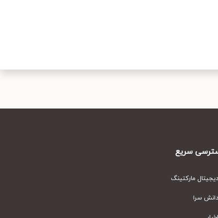
رسی سریع
یتال مارکتینگ
نش سرا
ار