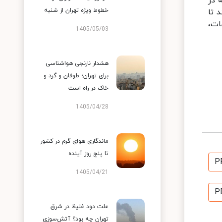
 رشته در
خطوط ویژه تهران از شنبه
ند تا
ات،
1405/05/03
هشدار نارنجی هواشناسی
برای تهران؛ طوفان و گرد و
خاک در راه است
1405/04/28
ماندگاری هوای گرم در کشور
تا پنج روز آینده
P
1405/04/21
P
علت دود غلیظ در شرق
تهران چه بود؟ آتش‌سوزی