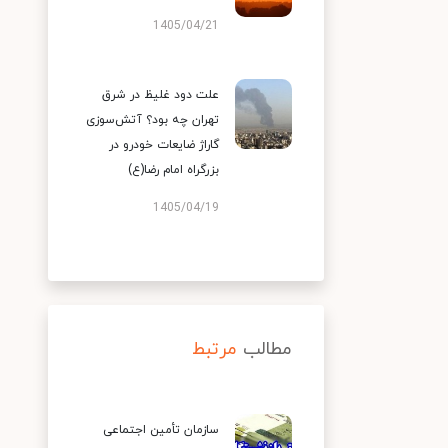
1405/04/21
علت دود غلیظ در شرق
تهران چه بود؟ آتش‌سوزی
گاراژ ضایعات خودرو در
بزرگراه امام رضا(ع)
1405/04/19
مطالب
مرتبط
سازمان تأمین اجتماعی