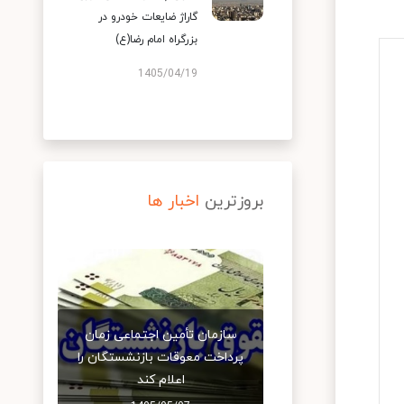
گاراژ ضایعات خودرو در
بزرگراه امام رضا(ع)
1405/04/19
بروزترین
اخبار ها
سازمان تأمین اجتماعی زمان
پرداخت معوقات بازنشستگان را
اعلام کند