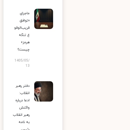
ماجرای
«توافق
قریب‌الوقو
ع تنگه
هرمز»
چیست؟
1405/05/
13
دفتر رهبر
انقلاب:
ادعا درباره
واکنش
رهبر انقلاب
به نامه
رئیس