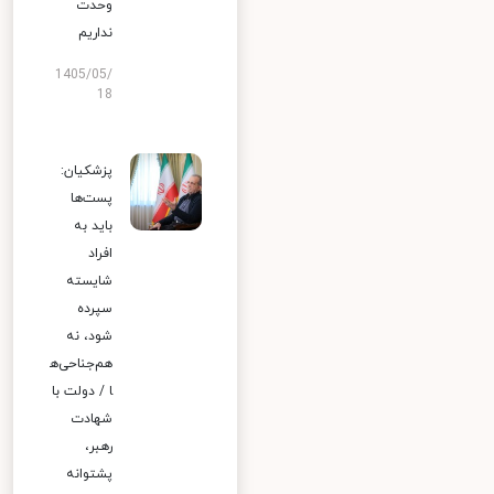
وحدت
نداریم
1405/05/
18
پزشکیان:
پست‌ها
باید به
افراد
شایسته
سپرده
شود، نه
هم‌جناحی‌ه
ا / دولت با
شهادت
رهبر،
پشتوانه