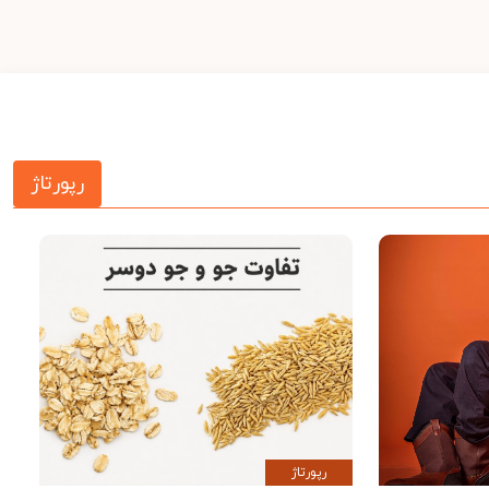
رپورتاژ
رپورتاژ