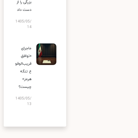
بزرگی را از
دست داد
1405/05/
14
ماجرای
«توافق
قریب‌الوقو
ع تنگه
هرمز»
چیست؟
1405/05/
13