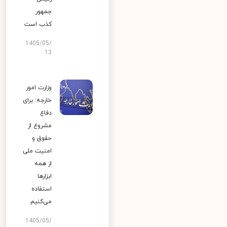
جمهور
کذب است
1405/05/
13
وزارت امور
خارجه: برای
دفاع
مشروع از
حقوق و
امنیت ملی
از همه
ابزارها
استفاده
می‌کنیم
1405/05/