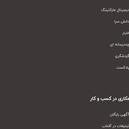
یتال مارکتینگ
نش سرا
ار
رسانه ای
دشگری
دکست
ری در کسب و کار
ی رایگان
یغات در آفتاب