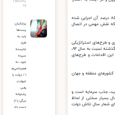
1405/05/
18
رئیس جمهور افزود: راه‌آهن رشت – کاسپین طرح بسیار مهمی است که ۸۵ درصد آن اجرایی شده
هیم کرد که نقش مهمی در اتصال
پزشکیان:
پست‌ها
باید به
د تجاری و طرح‌های استراتژیکی
افراد
در این مناطق اجرایی شده است، گفت: حجم اقدامات زیرساختی در ۸ سال گذشته نسبت به سال ۹۲،
شایسته
این اقدامات و طرح‌های
سپرده
شود، نه
هم‌جناحی‌ه
کشورهای منطقه و جهان
ا / دولت با
شهادت
رهبر،
ید، جذب سرمایه است و
پشتوانه
 روز و بازار را به دست بیاوریم. در سال ۹۹ که سال بسیار سختی از لحاظ
بزرگی را از
ی شعار سال تلاش دولت
دست داد