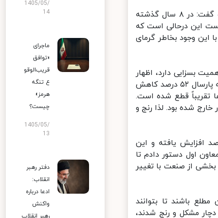
1405/05/
14
رئیس جمهور در ادامه به مشکل کم‌برقی و قطعی ‌برق در کشور اشاره کرد و گفت: در ۸ سال گذشته
 است این درحالی است که
افه می‌شد، اما با این وجود بخاطر گرمای
ماجرای
«توافق
قریب‌الوقو
یت بسزایی دارد، اظهار
ع تنگه
داشت: امسال دچار خشکسالی بی‌سابقه‌ای هستیم و میزان بارندگی نسبت به پارسال ۵۲ درصد کاهش
هرمز»
ها تقریباً قطع شده است.
رج شده بود. لذا رنج و
چیست؟
1405/05/
13
د: تولیدات صنعتی کشور نسبت به سال گذشته ۵۰ درصد افزایش یافته و این
ون اول دستور دادم تا
بخشی از صنعت با تغییر
دفتر رهبر
انقلاب:
ادعا درباره
لع باشند تا بتوانند
واکنش
دچار مشکل و رنج شدند،
رهبر انقلاب