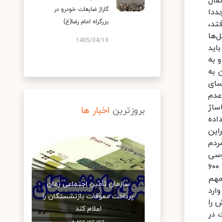
گاراژ ضایعات خودرو در
بزرگراه امام رضا(ع)
1405/04/19
بروزترین
اخبار ها
سازمان تأمین اجتماعی زمان
پرداخت معوقات بازنشستگان را
اعلام کند