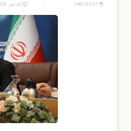
1401/07/27
کد خبر : 872