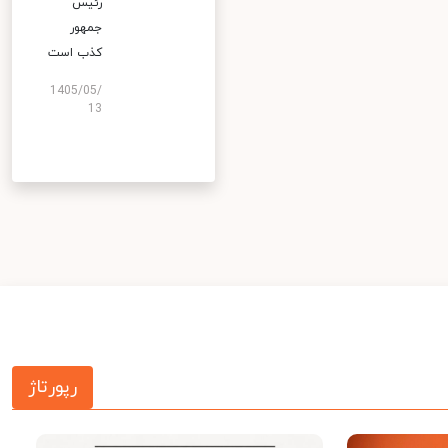
رئیس
جمهور
کذب است
1405/05/
13
رپورتاژ