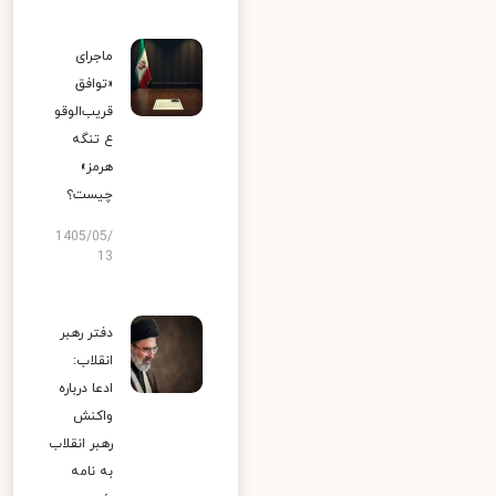
ماجرای
«توافق
قریب‌الوقو
ع تنگه
هرمز»
چیست؟
1405/05/
13
دفتر رهبر
انقلاب:
ادعا درباره
واکنش
رهبر انقلاب
به نامه