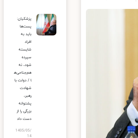
پزشکیان:
پست‌ها
باید به
افراد
شایسته
سپرده
شود، نه
هم‌جناحی‌ه
ا / دولت با
شهادت
رهبر،
پشتوانه
بزرگی را از
دست داد
1405/05/
14