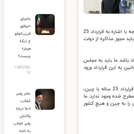
ماجرای
«توافق
به گزارش روز پنج شنبه خبرگزاری خانه ملت، محمدجواد ظریف وزیر امور خارجه با اشاره به قرارداد 25
قریب‌الوقو
د مجوز مذاکره از دولت
ع تنگه
هرمز»
چیست؟
 باشد ما باید به مجلس
 به این قرارداد ورود
1405/05/
13
ظریف در واکنش به اخبار مربوط به واگذاری جزایری چون کیش به موجب قرارداد 25 ساله با چین،
دفتر رهبر
 شده وجود ندارد. ما
انقلاب:
را به چین و هیچ کشور
ادعا درباره
واکنش
رهبر انقلاب
به نامه