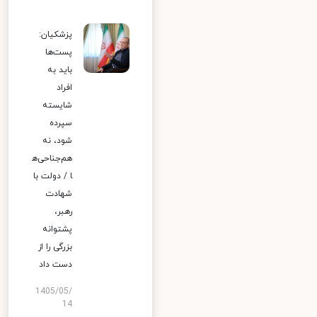
پزشکیان:
پست‌ها
باید به
افراد
شایسته
سپرده
شود، نه
هم‌جناحی‌ه
ا / دولت با
شهادت
رهبر،
پشتوانه
بزرگی را از
دست داد
1405/05/
14