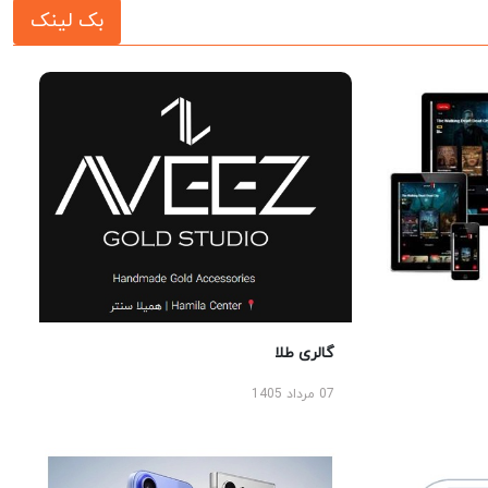
بک لینک
گالری طلا
07 مرداد 1405