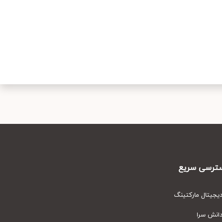
رسی سریع
یتال مارکتینگ
نش سرا