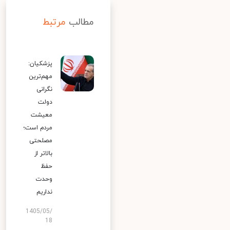
مطالب
مرتبط
پزشکیان:
مهم‌ترین
نگرانی
دولت
معیشت
مردم است؛
مصلحتی
بالاتر از
حفظ
وحدت
نداریم
1405/05/
18