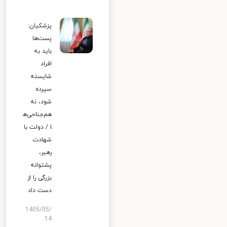
پزشکیان:
پست‌ها
باید به
افراد
شایسته
سپرده
شود، نه
هم‌جناحی‌ه
ا / دولت با
شهادت
رهبر،
پشتوانه
بزرگی را از
دست داد
1405/05/
14