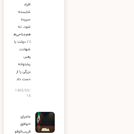
افراد
شایسته
سپرده
شود، نه
هم‌جناحی‌ه
ا / دولت با
شهادت
رهبر،
پشتوانه
بزرگی را از
دست داد
1405/05/
14
ماجرای
«توافق
قریب‌الوقو