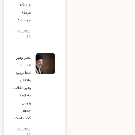
ع تنگه
هرمز»
چیست؟
1405/05/
13
دفتر رهبر
انقلاب:
ادعا درباره
واکنش
رهبر انقلاب
به نامه
رئیس
جمهور
کذب است
1405/05/