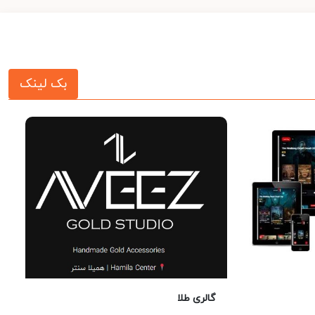
بک لینک
گالری طلا