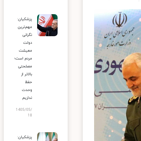
پزشکیان:
مهم‌ترین
نگرانی
دولت
معیشت
مردم است؛
مصلحتی
بالاتر از
حفظ
وحدت
نداریم
1405/05/
18
پزشکیان: