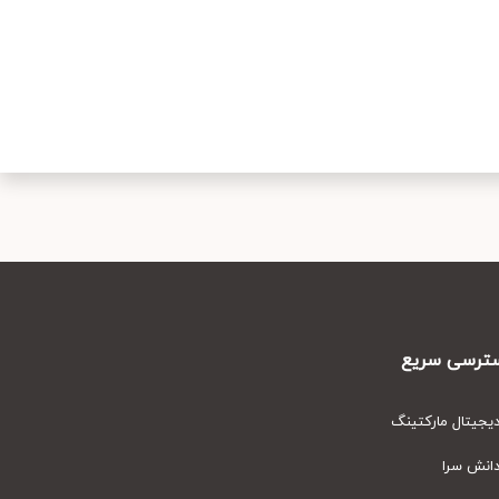
رسی سریع
یتال مارکتینگ
نش سرا