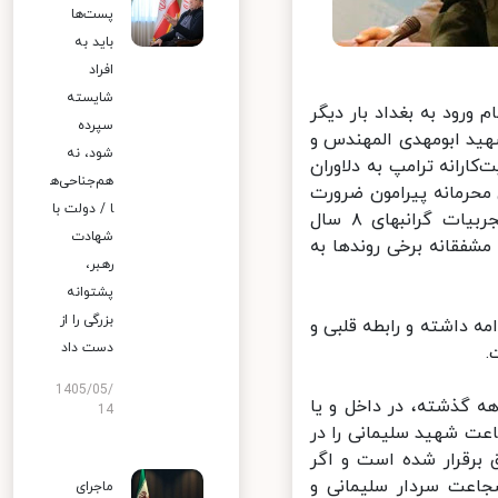
پست‌ها
باید به
افراد
شایسته
رود به بغداد بار دیگر
سپرده
ید ابومهدی المهندس و
شود، نه
ارانه ترامپ به دلاوران
هم‌جناحی‌ه
حرمانه پیرامون ضرورت
ا / دولت با
هم‌افزایی دیپلماسی و میدان ـ به منظور استفاده دولتمردان بعدی از تجربیات گرانبهای ۸ سال
شهادت
قانه برخی روندها به
رهبر،
پشتوانه
بزرگی را از
 داشته و رابطه قلبی و
دست داد
1405/05/
ه گذشته، در داخل و یا
14
ت شهید سلیمانی را در
برقرار شده است و اگر
ت سردار سلیمانی و
ماجرای