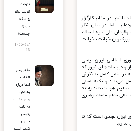
«توافق
قریب‌الوقو
قلد باشم. در مقام کارگزار
ع تنگه
ام. اما در بیان نظر
هرمز»
ایمان علی علیه السلام
چیست؟
مانا بزرگترین خیانت، خیانت
1405/05/
13
 اسلامی ایران، یعنی
 و دیپلمات‌های غیور که
دفتر رهبر
در تقابل کامل با نگرش
انقلاب:
 می‌داند و نکته اصلی
ادعا درباره
نظیم هوشمندانه رابطه
واکنش
عالی مقام معظم رهبری
رهبر انقلاب
به نامه
رئیس
 ایران عهدی است که تا
جمهور
ارم.
کذب است