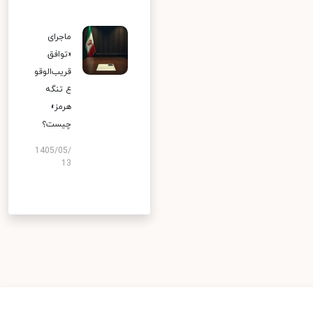
ماجرای
«توافق
قریب‌الوقو
ع تنگه
هرمز»
چیست؟
1405/05/
13