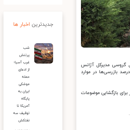
جدیدترین
اخبار ها
شب
پرتنش
غرب آسیا؛
 گروسی مدیرکل آژانس
از ادعای
 انرژی اتمی داشتم. ایران کاملاً شفاف بوده است؛ بیش از ۹۲ درصد بازرسی‌ها در موارد
حمله
موشکی
ایران به
برای بازگشایی موضوعات
پایگاه
آمریکا تا
توقیف سه
نفتکش