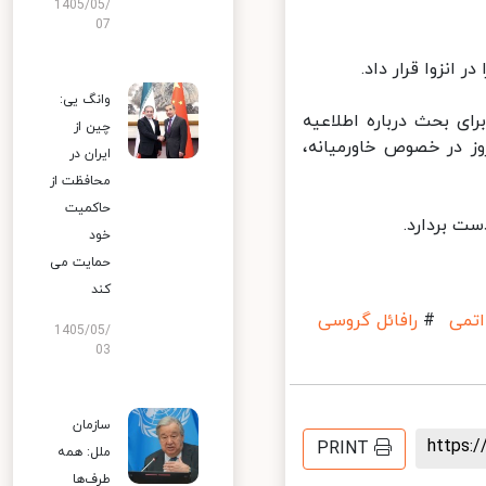
1405/05/
07
نزوا قرار داد.
وانگ یی:
ای بحث درباره اطلاعیه
چین از
ز در خصوص خاورمیانه،
ایران در
محافظت از
حاکمیت
 بردارد.
خود
حمایت می
کند
می
#
رافائل گروسی
1405/05/
03
سازمان
https
PRINT
ملل: همه
طرف‌ها