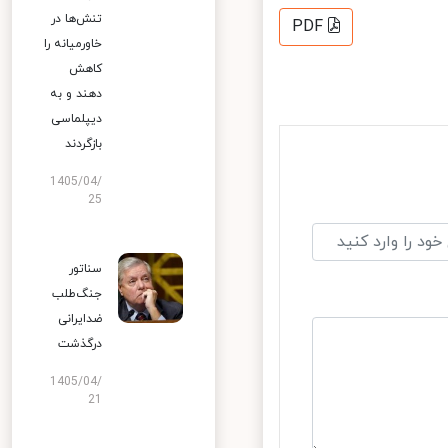
تنش‌ها در
PDF
خاورمیانه را
کاهش
دهند و به
دیپلماسی
بازگردند
1405/04/
25
سناتور
جنگ‌طلب
ضدایرانی
درگذشت
1405/04/
21