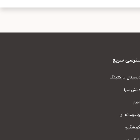
رسی سریع
یتال مارکتینگ
نش سرا
ار
رسانه ای
دشگری