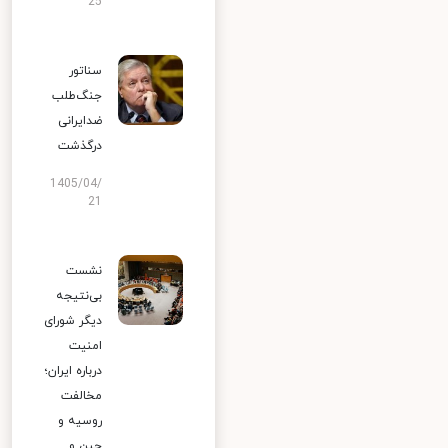
25
سناتور
جنگ‌طلب
ضدایرانی
درگذشت
1405/04/
21
نشست
بی‌نتیجه
دیگر شورای
امنیت
درباره ایران؛
مخالفت
روسیه و
چین و