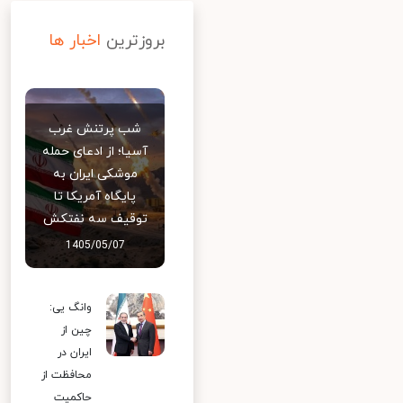
بروزترین
اخبار ها
شب پرتنش غرب
آسیا؛ از ادعای حمله
موشکی ایران به
پایگاه آمریکا تا
توقیف سه نفتکش
1405/05/07
وانگ یی:
چین از
ایران در
محافظت از
حاکمیت