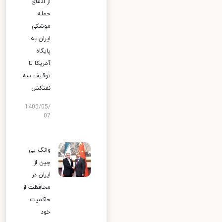
از ادعای
حمله
موشکی
ایران به
پایگاه
آمریکا تا
توقیف سه
نفتکش
1405/05/
07
وانگ یی:
چین از
ایران در
محافظت از
حاکمیت
خود