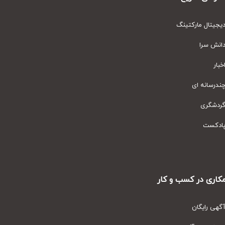
یتال مارکتینگ
نش سرا
ار
رسانه ای
دشگری
دکست
ری در کسب و کار
ی رایگان