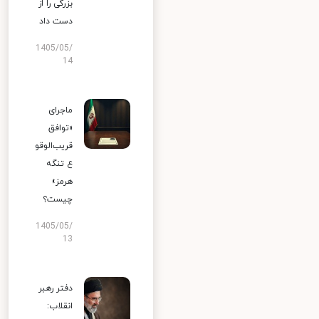
بزرگی را از
دست داد
1405/05/
14
ماجرای
«توافق
قریب‌الوقو
ع تنگه
هرمز»
چیست؟
1405/05/
13
دفتر رهبر
انقلاب: