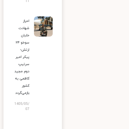
11
احراز
شهادت
خلبان
سوخو ۲۴
ارتش؛
پیکر امیر
سرتیپ
دوم مجید
کاظمی به
کشور
بازمی‌گردد
1405/05/
07