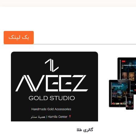
بک لینک
گالری طلا