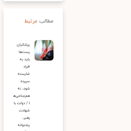
مطالب
مرتبط
پزشکیان:
پست‌ها
باید به
افراد
شایسته
سپرده
شود، نه
هم‌جناحی‌ه
ا / دولت با
شهادت
رهبر،
پشتوانه