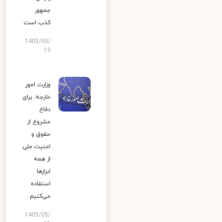
جمهور
کذب است
1405/05/
13
وزارت امور
خارجه: برای
دفاع
مشروع از
حقوق و
امنیت ملی
از همه
ابزارها
استفاده
می‌کنیم
1405/05/