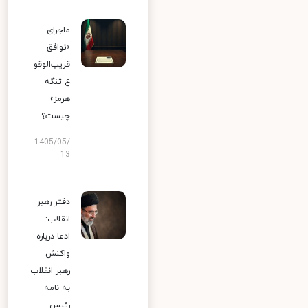
ماجرای
«توافق
قریب‌الوقو
ع تنگه
هرمز»
چیست؟
1405/05/
13
دفتر رهبر
انقلاب:
ادعا درباره
واکنش
رهبر انقلاب
به نامه
رئیس