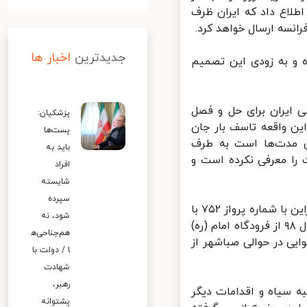
طلاع داد که ایران ظرف
انسه ارسال خواهد کرد.
جدیدترین
اخبار ها
و به زودی این تصمیم
ایران برای حل و فصل
پزشکیان:
ن واقعه تاسف بار جان
پست‌ها
 مدت‌ها است به طرف
باید به
را معرفی نکرده است و
افراد
شایسته
سپرده
یک فروند هواپیمای بوئینگ ۷۳۷ متعلق به شرکت هواپیمایی بین‌المللی اوکراین با شماره پرواز ۷۵۲ با
شود، نه
۱۶۷ مسافر و ۹ خدمه پرواز، ساعت ۶ و ۱۲ دقیقه صبح چهارشنبه ۱۸ دی‌ماه سال ۹۸ از فرودگاه امام (ره)
هم‌جناحی‌ه
دافند هوایی در حوالی صباشهر از
ا / دولت با
شهادت
رهبر،
 سیاه و اقدامات دیگر
پشتوانه