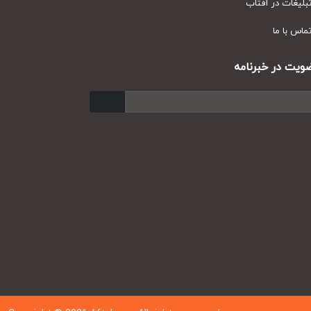
یغات در آفتاب
س با ما
ت در خبرنامه
ارسال