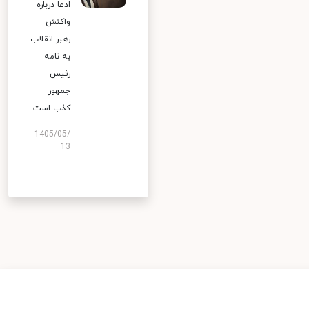
ادعا درباره
واکنش
رهبر انقلاب
به نامه
رئیس
جمهور
کذب است
1405/05/
13