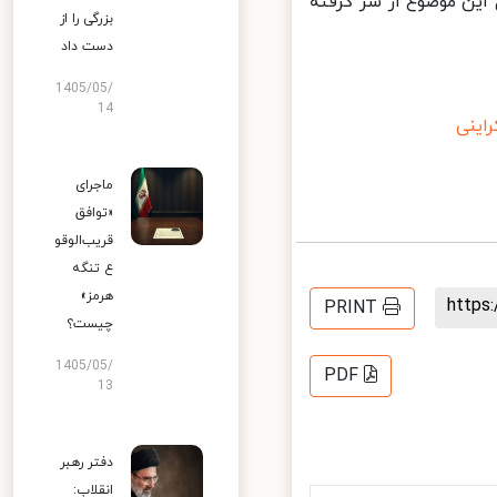
این موضوع از سر گرفته
بزرگی را از
دست داد
1405/05/
14
ینی
ماجرای
«توافق
قریب‌الوقو
ع تنگه
هرمز»
http
PRINT
چیست؟
1405/05/
PDF
13
دفتر رهبر
انقلاب: