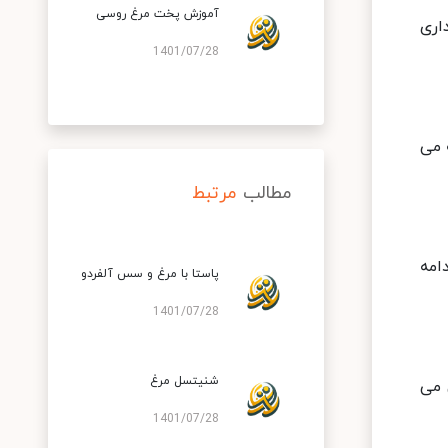
آموزش پخت مرغ روسی
اری
1401/07/28
 می
مطالب
مرتبط
امه
پاستا با مرغ و سس آلفردو
1401/07/28
شنیتسل مرغ
 می
1401/07/28