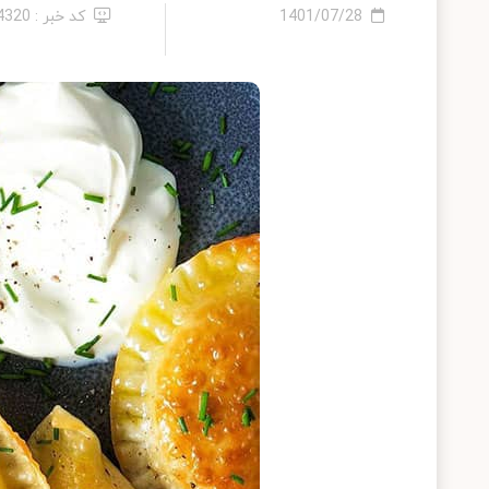
1401/07/28
کد خبر : 14320