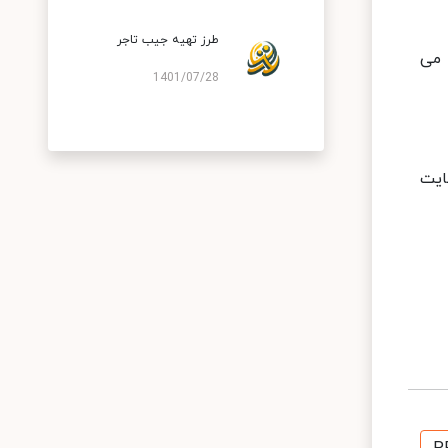
طرز تهیه جیب تاجر
ایل می
1401/07/28
هایت