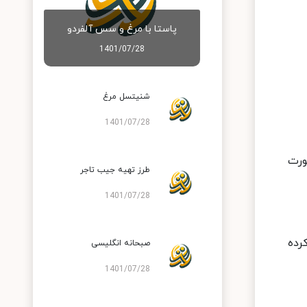
پاستا با مرغ و سس آلفردو
1401/07/28
شنیتسل مرغ
1401/07/28
ورت
طرز تهیه جیب تاجر
1401/07/28
رده
صبحانه انگلیسی
1401/07/28