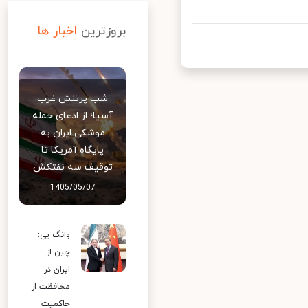
بروزترین
اخبار ها
شب پرتنش غرب
آسیا؛ از ادعای حمله
موشکی ایران به
پایگاه آمریکا تا
توقیف سه نفتکش
1405/05/07
وانگ یی:
چین از
ایران در
محافظت از
حاکمیت