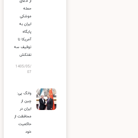
از ادعای
حمله
موشکی
ایران به
پایگاه
آمریکا تا
توقیف سه
نفتکش
1405/05/
07
وانگ یی:
چین از
ایران در
محافظت از
حاکمیت
خود