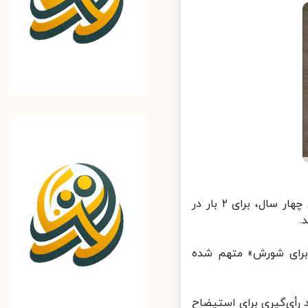
ایرنا: دونالد ترامپ تنها رئیس جمهوری تاریخ آمریکا خواهد بود که در طول چهار سال، برای ۲ بار در
برای شورش» متهم شده
دازظهر چهارشنبه وارد رأی‌گیری برای استیضاح