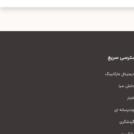
رسی سریع
یتال مارکتینگ
نش سرا
ار
رسانه ای
دشگری