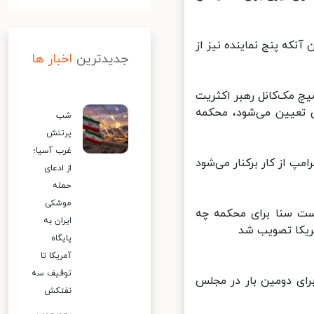
نکه پنج نماینده نیز از
جدیدترین
اخبار ها
چ مک‌کانل رهبر اکثریت
تعیین می‌شود، محکمه
شب
پرتنش
غرب آسیا؛
پ از کار برکنار می‌شود
از ادعای
حمله
موشکی
ت سنا برای محکمه چه
ایران به
یکا تصویب شد
پایگاه
آمریکا تا
توقیف سه
ای دومین بار در مجلس
نفتکش