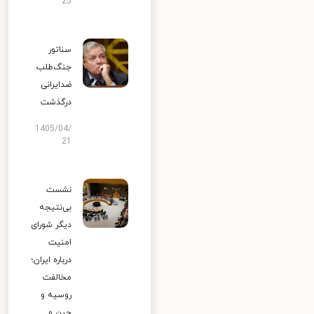
25
سناتور
جنگ‌طلب
ضدایرانی
درگذشت
1405/04/
21
نشست
بی‌نتیجه
دیگر شورای
امنیت
درباره ایران؛
مخالفت
روسیه و
چین و