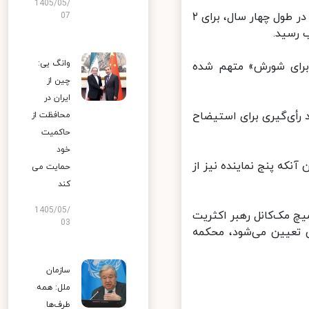
1405/05/
به گزارش ایرنا، دونالد ترامپ تنها رئیس جمهوری تاریخ آمریکا خواهد بود که در طول چهار سال، برای ۲
07
رسید.
وانگ یی:
برای شورش» متهم شده
چین از
ایران در
دازظهر چهارشنبه وارد رأی‌گیری برای استیضاح
محافظت از
حاکمیت
خود
نکه پنج نماینده نیز از
حمایت می
کند
1405/05/
چ مک‌کانل رهبر اکثریت
03
تعیین می‌شود، محکمه
سازمان
ملل: همه
طرف‌ها