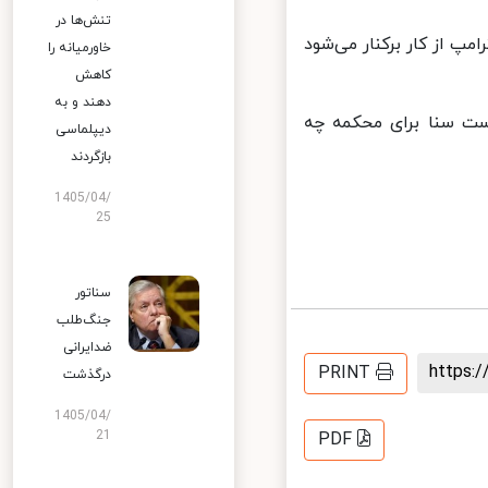
تنش‌ها در
پ از کار برکنار می‌شود
خاورمیانه را
کاهش
دهند و به
ت سنا برای محکمه چه
دیپلماسی
بازگردند
1405/04/
25
سناتور
جنگ‌طلب
ضدایرانی
https
PRINT
درگذشت
1405/04/
21
PDF