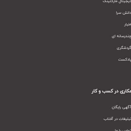
یتال مارکتینگ
نش سرا
ار
رسانه ای
دشگری
دکست
ری در کسب و کار
ی رایگان
یغات در آفتاب
س با ما