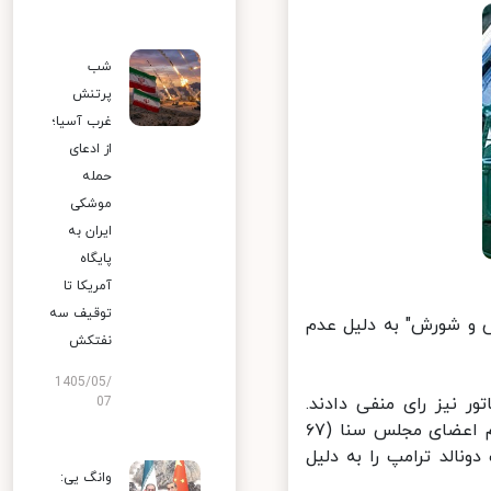
شب
پرتنش
غرب آسیا؛
از ادعای
حمله
موشکی
ایران به
پایگاه
آمریکا تا
توقیف سه
و شورش" به دلیل عدم
نفتکش
1405/05/
تور به استیضاح دونالد ترامپ رای مثبت و ۴۳ سناتور نیز رای منفی دادند.
07
دموکرات ها برای متخلف شناخته شدن دونالد ترامپ به رای موافق دو سوم اعضای مجلس سنا (۶۷
همراه با ۵۰ سناتور دموکرات دونالد ترامپ را به دلیل
وانگ یی: