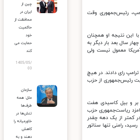
چین از
اح دونالد ترامپ، رئیس‌جمهوری وقت
ایران در
محافظت از
حاکمیت
 این نتیجه او همچنان
خود
ر سال بعد بار دیگر به
حمایت می
ریکا معمول نیست ولی
کند
1405/05/
03
ت ترامپ رای دادند. در هیچ
ت رئیس‌جمهوری از حزب
سازمان
ملل: همه
بر و بیل کاسیدی هفت
طرف‌ها
مزد ریاست‌جمهوری حزب
تنش‌ها در
 کمتر از یک دهه چقدر
خاورمیانه را
د، رامنی تنها سناتور
کاهش
دهند و به