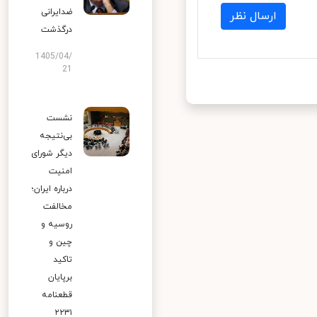
ضدایرانی
ارسال نظر
درگذشت
1405/04/
21
نشست
بی‌نتیجه
دیگر شورای
امنیت
درباره ایران؛
مخالفت
روسیه و
چین و
تاکید
برپایان
قطعنامه
۲۲۳۱