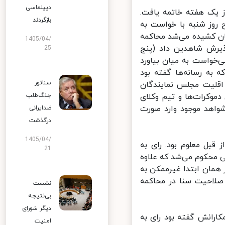
دیپلماسی
یک هفته خاتمه یافت.
بازگردند
وز شنبه با خواست به
ن کشیده می‌شد محاکمه
1405/04/
انجامد. مجلس سنا ۵۵ به ۴۵ رای به پذیرش شاهدین داد (پنج
25
انی می‌خواست به میان بیاورد
به رسانه‌ها گفته بود
سناتور
قلیت مجلس نمایندگان
وکرات‌ها و تیم وکلای
جنگ‌طلب
واهد موجود وارد صورت
ضدایرانی
درگذشت
1405/04/
بل معلوم بود. رای به
21
محکوم می‌شد که علاوه
ز همان ابتدا غیرممکن به
صلاحیت سنا در محاکمه
نشست
بی‌نتیجه
دیگر شورای
ارانش گفته بود رای به
امنیت