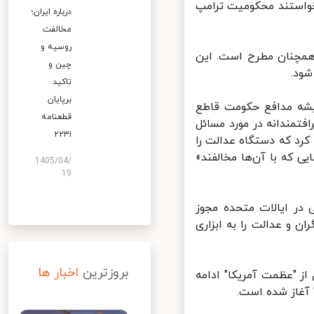
خواستند محکومیت ترامپ
درباره ایران؛
مخالفت
روسیه و
مچنان مطرح است. این
چین و
تاکید
برپایان
شه مدافع حکومت قاطع
قطعنامه
تمندانه در مورد مسائل
۲۲۳۱
کرد که دستگاه عدالت را
 که با آن‌ها مخالفند»
1405/04/
19
ر ایالات متحده مجوز
 و عدالت را به ابزاری
بروزترین
اخبار ها
 "عظمت آمریکا" ادامه
آغاز شده است.