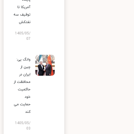
آمریکا تا
توقیف سه
نفتکش
1405/05/
07
وانگ یی:
چین از
ایران در
محافظت از
حاکمیت
خود
حمایت می
کند
1405/05/
03