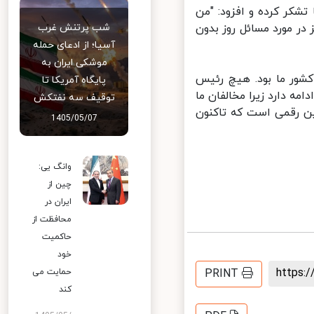
کر کرده و افزود: "من
 مورد مسائل روز بدون
شب پرتنش غرب
آسیا؛ از ادعای حمله
موشکی ایران به
شور ما بود. هیچ رئیس
پایگاه آمریکا تا
دارد زیرا مخالفان ما
توقیف سه نفتکش
لاترین رقمی است که تاکنون
1405/05/07
وانگ یی:
چین از
ایران در
محافظت از
حاکمیت
خود
https
PRINT
حمایت می
کند