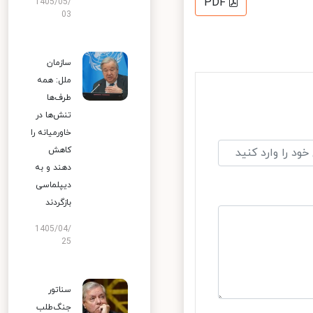
PDF
1405/05/
03
سازمان
ملل: همه
طرف‌ها
تنش‌ها در
خاورمیانه را
کاهش
دهند و به
دیپلماسی
بازگردند
1405/04/
25
سناتور
جنگ‌طلب