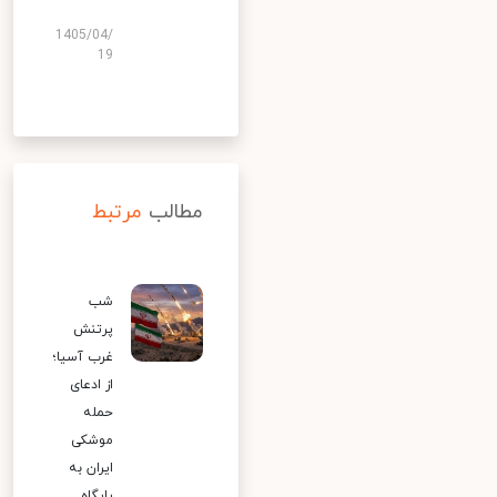
1405/04/
19
مطالب
مرتبط
شب
پرتنش
غرب آسیا؛
از ادعای
حمله
موشکی
ایران به
پایگاه