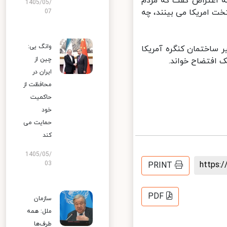
ه اعتراض گفت که مردم
1405/05/
ت امریکا می بینند، چه
07
وانگ یی:
ساختمان کنگره آمریکا
چین از
افتضاح خواند.
ایران در
محافظت از
حاکمیت
خود
حمایت می
کند
1405/05/
https
03
PRINT
PDF
سازمان
ملل: همه
طرف‌ها