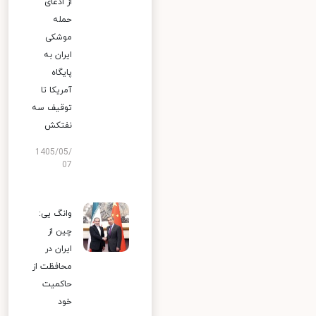
از ادعای
حمله
موشکی
ایران به
پایگاه
آمریکا تا
توقیف سه
نفتکش
1405/05/
07
وانگ یی:
چین از
ایران در
محافظت از
حاکمیت
خود