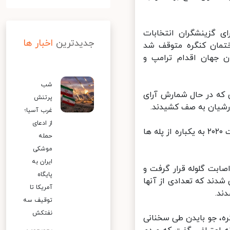
گزینشگران انتخابات
جدیدترین
اخبار ها
تمان کنگره متوقف شد
 جهان اقدام ترامپ و
شب
که در حال شمارش آرای
پرتنش
رشیان به صف کشیدند.
غرب آسیا؛
از ادعای
به رغم ایستادگی نیروهای امنیتی، شورشگران با شعارهایی برای لغو انتخابات ۲۰۲۰ به یکباره از پله ها
حمله
موشکی
ایران به
بت گلوله قرار گرفت و
پایگاه
ند که تعدادی از آنها
آمریکا تا
توقیف سه
نفتکش
، جو بایدن طی سخنانی