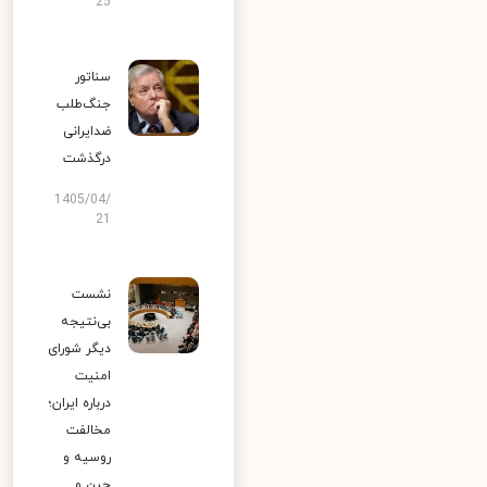
25
سناتور
جنگ‌طلب
ضدایرانی
درگذشت
1405/04/
21
نشست
بی‌نتیجه
دیگر شورای
امنیت
درباره ایران؛
مخالفت
روسیه و
چین و