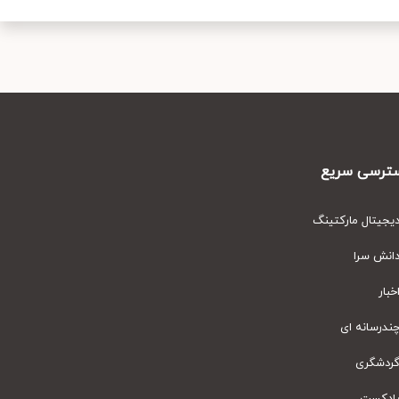
رسی سریع
یتال مارکتینگ
نش سرا
ار
رسانه ای
دشگری