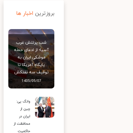
بروزترین
اخبار ها
شب پرتنش غرب
آسیا؛ از ادعای حمله
موشکی ایران به
پایگاه آمریکا تا
توقیف سه نفتکش
1405/05/07
وانگ یی:
چین از
ایران در
محافظت از
حاکمیت