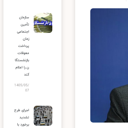
سازمان
تأمین
اجتماعی
زمان
پرداخت
معوقات
بازنشستگا
ن را اعلام
کند
1405/05/
07
اجرای طرح
تشدید
برخورد با