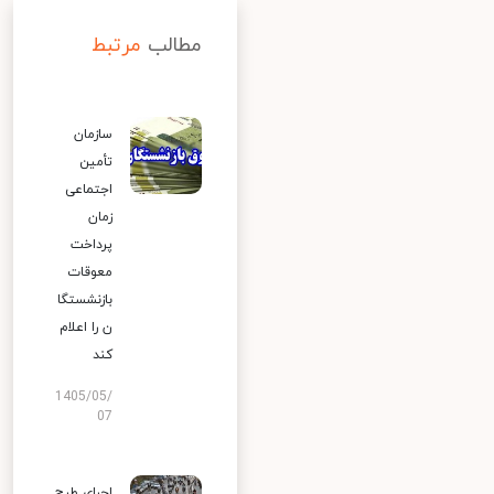
مطالب
مرتبط
سازمان
تأمین
اجتماعی
زمان
پرداخت
معوقات
بازنشستگا
ن را اعلام
کند
1405/05/
07
اجرای طرح