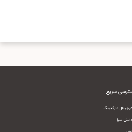
رسی سریع
یتال مارکتینگ
نش سرا
ار