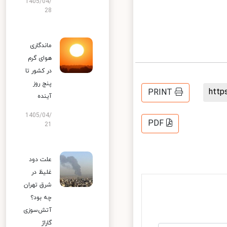
1405/04/
28
ماندگاری
هوای گرم
در کشور تا
پنج روز
htt
PRINT
آینده
1405/04/
PDF
21
علت دود
غلیظ در
شرق تهران
چه بود؟
آتش‌سوزی
گاراژ