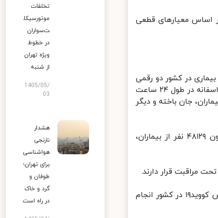
تخلفات
ر جهانپور گفت: از دیروز تا امروز ۲۶ فروردین ۱۳۹۹ و بر اساس معیارهای قطعی
موتورسیکل
ت‌سواران
در خطوط
ویژه تهران
از شنبه
بیماری در کشور دو رقمی
1405/05/
شد، افزود: این توفیق نسبی است که امیدواریم استمرار یابد. در مجموع متاسفانه در طول ۲۴ ساعت
03
خود را از دست دادند و تا امروز ۴۶۸۳ نفر از بیماران، جان باخته و دیگر
هشدار
جهانپور ضمن ادامه روندصعودی بهبودیافتگان این بیماری نیز گفت: تا کنون ۴۸۱۲۹ نفر از بیماران،
نارنجی
هواشناسی
برای تهران؛
طوفان و
گرد و خاک
به گفته سخنگوی وزارت بهداشت، تاکنون ۲۸۷ هزار و ۳۵۹ آزمایش تشخیص کووید۱۹ در کشور انجام
در راه است