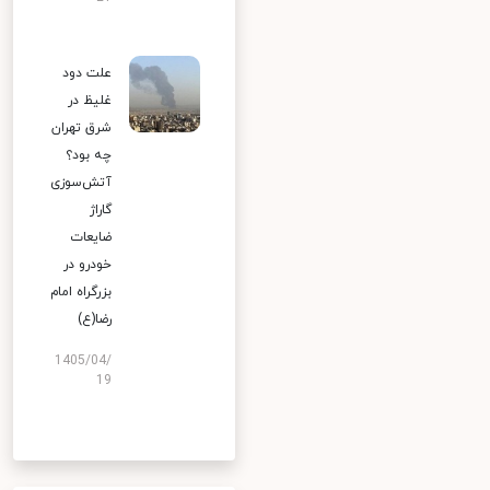
علت دود
غلیظ در
شرق تهران
چه بود؟
آتش‌سوزی
گاراژ
ضایعات
خودرو در
بزرگراه امام
رضا(ع)
1405/04/
19