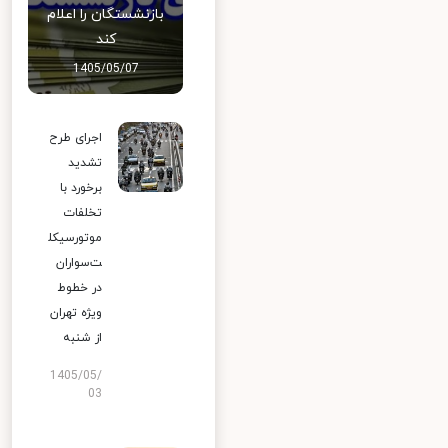
بازنشستگان را اعلام
کند
1405/05/07
اجرای طرح
تشدید
برخورد با
تخلفات
موتورسیکل
ت‌سواران
در خطوط
ویژه تهران
از شنبه
1405/05/
03