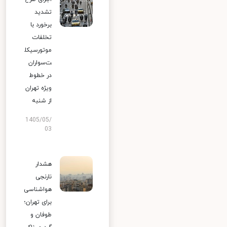
تشدید
برخورد با
تخلفات
موتورسیکل
ت‌سواران
در خطوط
ویژه تهران
از شنبه
1405/05/
03
هشدار
نارنجی
هواشناسی
برای تهران؛
طوفان و