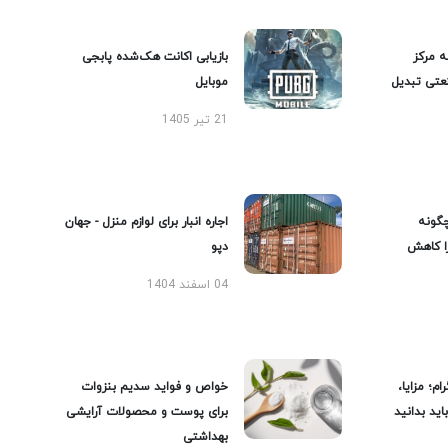
ه مرکز
بازیابی اکانت هک‌شده پابجی
عتی تبدیل
موبایل
21 تیر 1405
گونه
اجاره انبار برای لوازم منزل - جهان
را کاهش
دپو
04 اسفند 1404
ام؛ مزایا،
خواص و فواید سدیم بنزوات
ید بدانید
برای پوست و محصولات آرایشی
بهداشتی