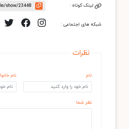
لینک کوتاه :
icle/show/23448
شبکه های اجتماعی :
نظرات
نام
نام خانوا
نظر شما