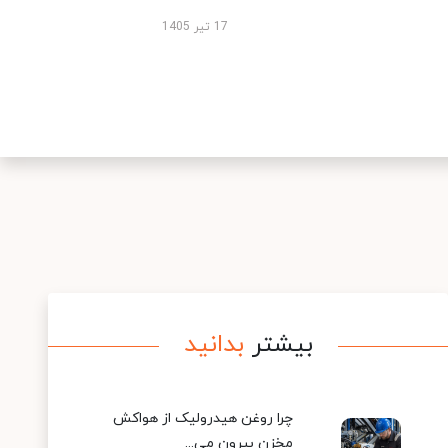
17 تیر 1405
بیشتر
بدانید
چرا روغن هیدرولیک از هواکش
مخزن بیرون می...