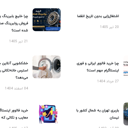
اشتغال‌زایی بدون تاریخ انقضا
چرا خلیج بلبرینگ ب
فروش رولبرینگ صن
20 تیر 1405
شده است؟
21 تیر 1405
چرا خرید فالوور ایرانی و فوری
خشکشویی آنلاین چ
اینستاگرام مهم است؟
استرس خانه‌تکانی 
می‌دهد؟
27 مرداد 1404
04 اسفند 1404
باربری تهران به شمال کشور با
خرید فالوور اینستاگر
نیسان
معایب و نکاتی که با