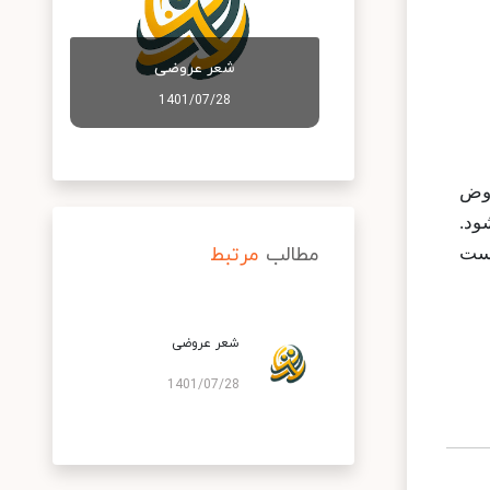
شعر عروضی
1401/07/28
روض
ود.
مطالب
مرتبط
ست
شعر عروضی
1401/07/28