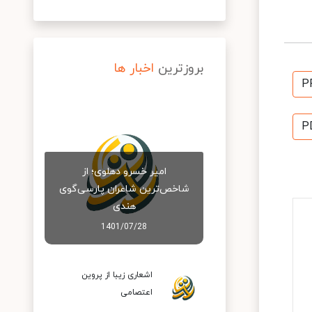
بروزترین
اخبار ها
P
P
امیر خسرو دهلوی؛ از
شاخص‌ترین شاعران پارسی‌گوی
هندی
1401/07/28
اشعاری زیبا از پروین
اعتصامی