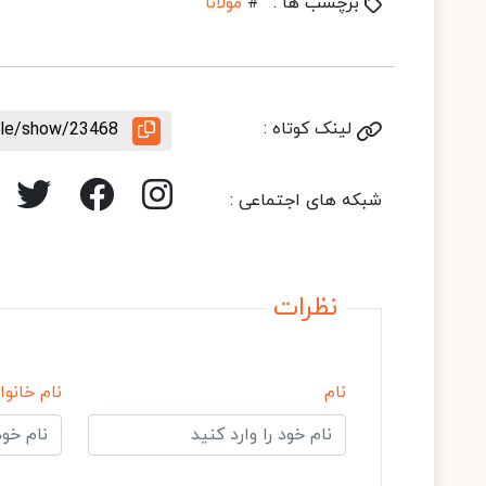
برچسب ها :
#
مولانا
لینک کوتاه :
icle/show/23468
شبکه های اجتماعی :
نظرات
نام
نام خانوا