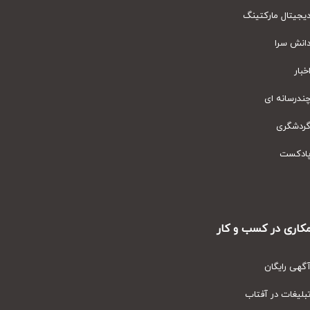
یتال مارکتینگ
نش سرا
ار
رسانه ای
دشگری
دکست
ری در کسب و کار
ی رایگان
یغات در آفتاب