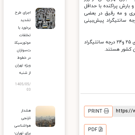
خر وقت ابری و بارش پراکنده با حداقل
سانتیگراد و طی روز جمعه (۲۴دی‌ماه) ابری و مه رقیق در بعضی
اجرای طرح
 و بارش باران با حداقل دمای۳ و حداکثر دمای ۱۰ درجه سانتیگراد پیش‌بینی
تشدید
برخورد با
تخلفات
ضیاییان درپایان اظهار کرد: طی امروز و فردا (۲۲و۲۳دی‌ماه) بندرعباس با دمای ۲۵ و۲۴ درجه سانتیگراد
موتورسیکل
ت‌سواران
در خطوط
ویژه تهران
از شنبه
1405/05/
03
https:
PRINT
هشدار
نارنجی
هواشناسی
PDF
برای تهران؛