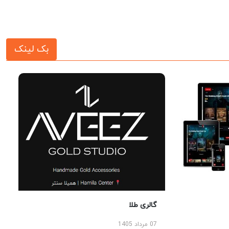
بک لینک
گالری طلا
07 مرداد 1405