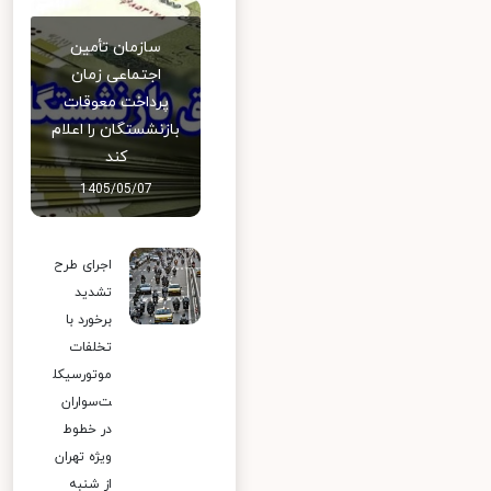
سازمان تأمین
اجتماعی زمان
پرداخت معوقات
بازنشستگان را اعلام
کند
1405/05/07
اجرای طرح
تشدید
برخورد با
تخلفات
موتورسیکل
ت‌سواران
در خطوط
ویژه تهران
از شنبه