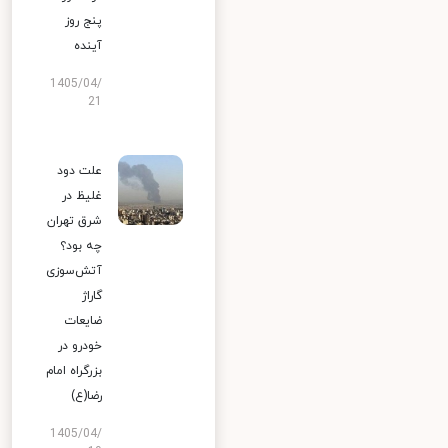
پنج روز
آینده
1405/04/
21
علت دود
غلیظ در
شرق تهران
چه بود؟
آتش‌سوزی
گاراژ
ضایعات
خودرو در
بزرگراه امام
رضا(ع)
1405/04/