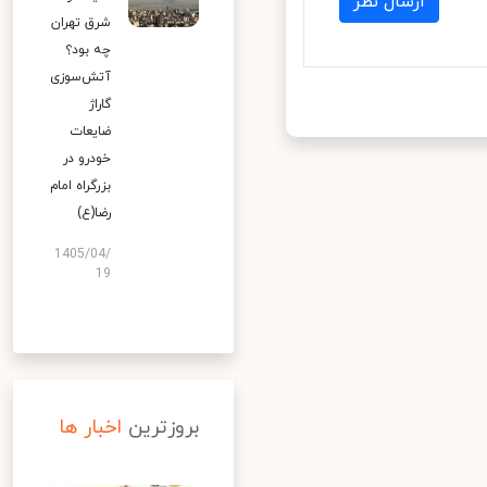
ارسال نظر
شرق تهران
چه بود؟
آتش‌سوزی
گاراژ
ضایعات
خودرو در
بزرگراه امام
رضا(ع)
1405/04/
19
بروزترین
اخبار ها