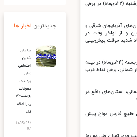
صادق ضیاییان اظهار کرد:بر اساس خروجی مدل‌های هواشناسی‌ تا ظهر چهارشنبه (۲۲دی‌ماه) در برخی
جدیدترین
اخبار ها
 در استان‌های آذربایجان شرقی و
ن و از اواخر وقت در
اد شدید موقت پیش‌بینی
سازمان
تأمین
رئیس مرکز ملی پیش‌بینی و مدیریت بحران مخاطرات وضع هوا ادامه داد: روزجمعه (۲۴دی‌ماه) در نیمه
اجتماعی
ناطق کشور و یکشنبه (۲۶دی‌ماه) در نوار شمالی، برخی نقاط غرب
زمان
پرداخت
معوقات
ته آینده در نوار شمالی، استان‌های واقع در
بازنشستگا
ن را اعلام
کند
ه) دریای خزر و شمال خلیج فارس مواج پیش
1405/05/
07
 جوی تهران طی دو روز