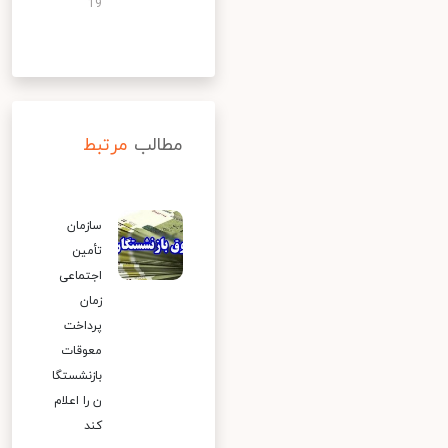
19
مطالب
مرتبط
سازمان
تأمین
اجتماعی
زمان
پرداخت
معوقات
بازنشستگا
ن را اعلام
کند