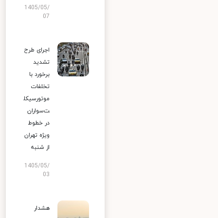
1405/05/
07
اجرای طرح
تشدید
برخورد با
تخلفات
موتورسیکل
ت‌سواران
در خطوط
ویژه تهران
از شنبه
1405/05/
03
هشدار