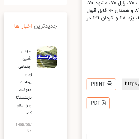
۵۲، سنندج ۵۳، تبریز ۵۴، زنجان ۵۴، ایلام ۵۶، یاسوج ۶۳، بوشهر ۶۸، آبیک ۷۰، زابل ۷۰، مشهد ۷۰،
کرمانشاه ۷۱، کرج ۷۷، اراک ۷۹، اهواز ۸۱، شیراز ۸۱، شهرکرد ۸۵، خرم آباد ۸۷ و همدان ۹۰ قابل قبول
است. روز گذشته(شنبه) هوای شهرهای تهران با شاخص ۱۱۳، اصفهان ۱۱۴، یزد ۱۱۸ و کرمان ۱۳۱ در
جدیدترین
اخبار ها
سازمان
تأمین
اجتماعی
زمان
پرداخت
http
PRINT
معوقات
بازنشستگا
PDF
ن را اعلام
کند
1405/05/
07