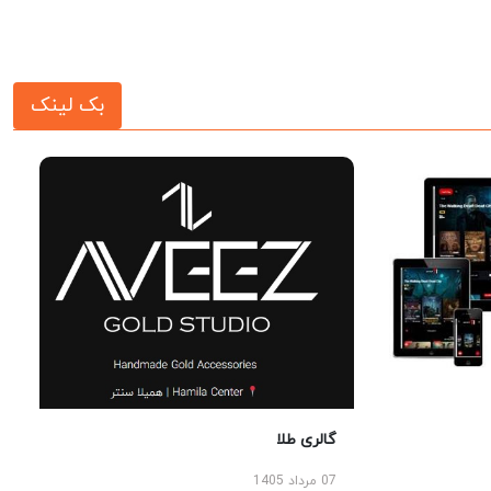
بک لینک
گالری طلا
07 مرداد 1405