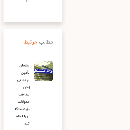
19
مطالب
مرتبط
سازمان
تأمین
اجتماعی
زمان
پرداخت
معوقات
بازنشستگا
ن را اعلام
کند