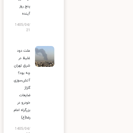
پنج روز
آینده
1405/04/
21
علت دود
غلیظ در
شرق تهران
چه بود؟
آتش‌سوزی
گاراژ
ضایعات
خودرو در
بزرگراه امام
رضا(ع)
1405/04/