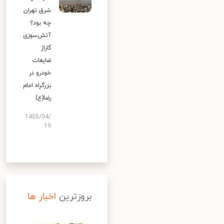
شرق تهران
چه بود؟
آتش‌سوزی
گاراژ
ضایعات
خودرو در
بزرگراه امام
رضا(ع)
1405/04/
19
بروزترین
اخبار ها