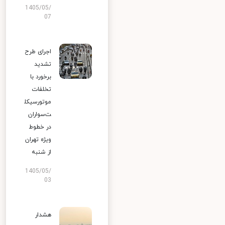
1405/05/
07
اجرای طرح
تشدید
برخورد با
تخلفات
موتورسیکل
ت‌سواران
در خطوط
ویژه تهران
از شنبه
1405/05/
03
هشدار