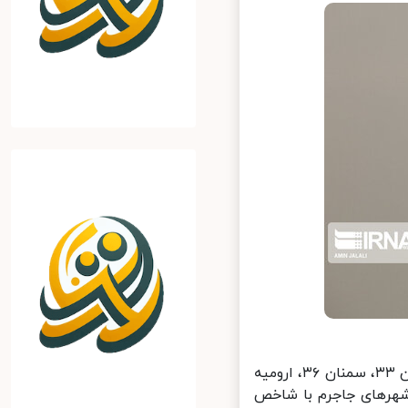
شهرام سپهرنیا روز یکشنبه افزود: هوای شهرهای اردبیل با شاخص ۳۰، گرگان ۳۳، سمنان ۳۶، ارومیه
ابی شهرهای جاجرم با شاخص