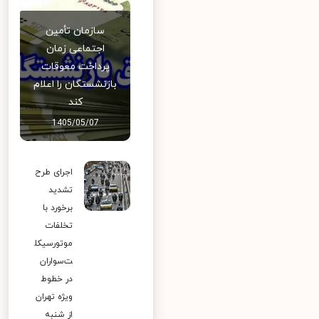
سازمان تأمین
اجتماعی زمان
پرداخت معوقات
بازنشستگان را اعلام
کند
1405/05/07
اجرای طرح
تشدید
برخورد با
تخلفات
موتورسیکل
ت‌سواران
در خطوط
ویژه تهران
از شنبه