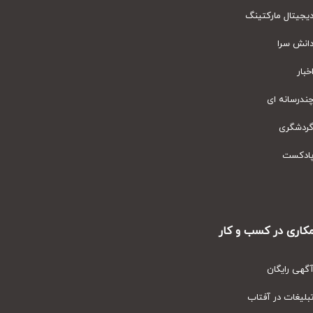
یتال مارکتینگ
نش سرا
ار
رسانه ای
دشگری
دکست
ری در کسب و کار
ی رایگان
یغات در آفتاب