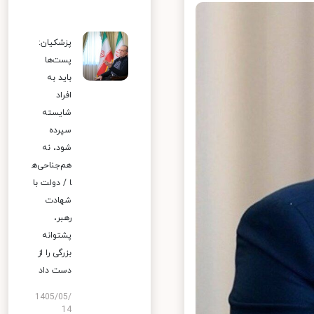
پزشکیان:
پست‌ها
باید به
افراد
شایسته
سپرده
شود، نه
هم‌جناحی‌ه
ا / دولت با
شهادت
رهبر،
پشتوانه
بزرگی را از
دست داد
1405/05/
14