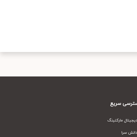
رسی سریع
یتال مارکتینگ
نش سرا