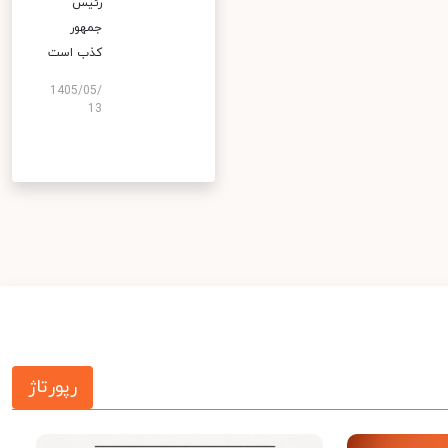
رئیس
جمهور
کذب است
1405/05/
13
رپورتاژ