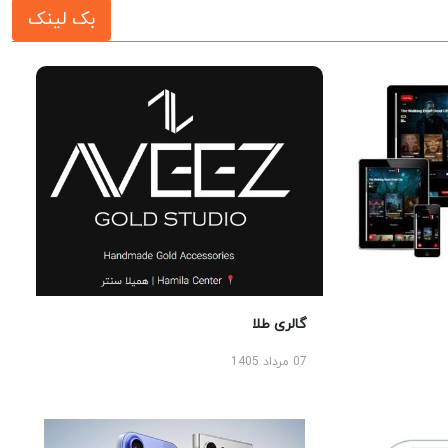
بک لینک
گالری طلا
07 مرداد 1405