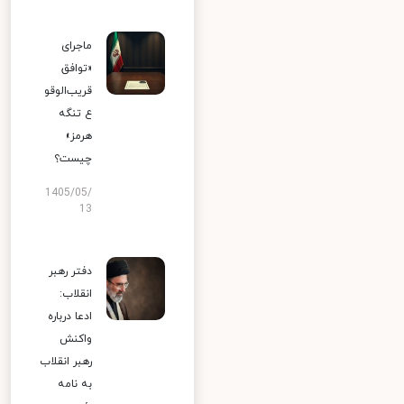
ماجرای
«توافق
قریب‌الوقو
ع تنگه
هرمز»
چیست؟
1405/05/
13
دفتر رهبر
انقلاب:
ادعا درباره
واکنش
رهبر انقلاب
به نامه