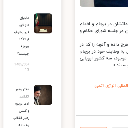
ماجرای
شان در برجام و اقدام
«توافق
در جلسه شورای حکام و
قریب‌الوقو
ع تنگه
داده و آنچه را که در
هرمز»
به وظایف خود در برجام
چیست؟
وجود، سه کشور اروپایی
تند.»
1405/05/
13
للی انرژی اتمی
دفتر رهبر
انقلاب:
ادعا درباره
واکنش
رهبر انقلاب
به نامه