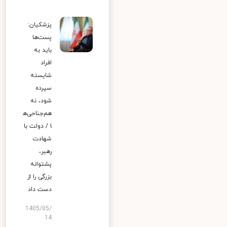
پزشکیان:
پست‌ها
باید به
افراد
شایسته
سپرده
شود، نه
هم‌جناحی‌ه
ا / دولت با
شهادت
رهبر،
پشتوانه
بزرگی را از
دست داد
1405/05/
14