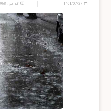
1401/07/27
کد خبر : 5968