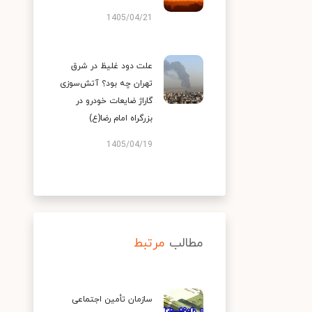
1405/04/21
علت دود غلیظ در شرق
تهران چه بود؟ آتش‌سوزی
گاراژ ضایعات خودرو در
بزرگراه امام رضا(ع)
1405/04/19
مطالب
مرتبط
سازمان تأمین اجتماعی