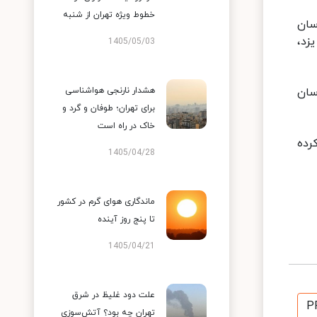
خطوط ویژه تهران از شنبه
سان
زد،
1405/05/03
اسان
هشدار نارنجی هواشناسی
برای تهران؛ طوفان و گرد و
خاک در راه است
رده
1405/04/28
ماندگاری هوای گرم در کشور
تا پنج روز آینده
1405/04/21
علت دود غلیظ در شرق
P
تهران چه بود؟ آتش‌سوزی