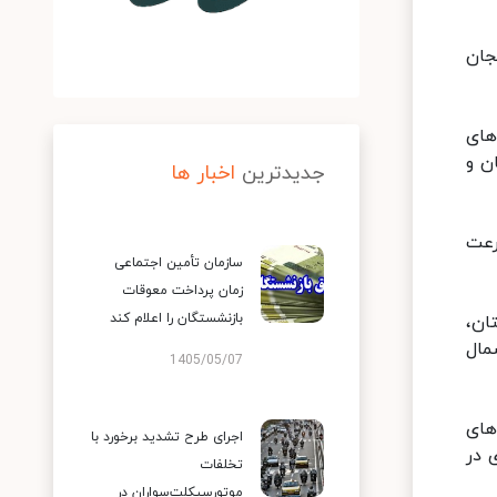
جان
های
ن و
جدیدترین
اخبار ها
 با سرعت
سازمان تأمین اجتماعی
زمان پرداخت معوقات
بازنشستگان را اعلام کند
ان،
مال
1405/05/07
های
اجرای طرح تشدید برخورد با
 در
تخلفات
موتورسیکلت‌سواران در