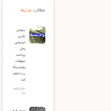
مطالب
مرتبط
سازمان
تأمین
اجتماعی
زمان
پرداخت
معوقات
بازنشستگا
ن را اعلام
کند
1405/05/
07
اجرای طرح