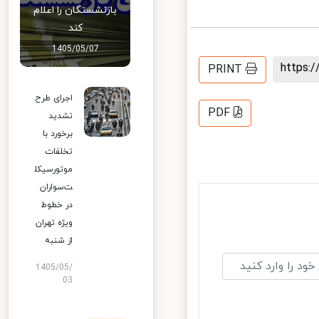
بازنشستگان را اعلام
کند
1405/05/07
https
PRINT
اجرای طرح
PDF
تشدید
برخورد با
تخلفات
موتورسیکل
ت‌سواران
در خطوط
ویژه تهران
از شنبه
1405/05/
03