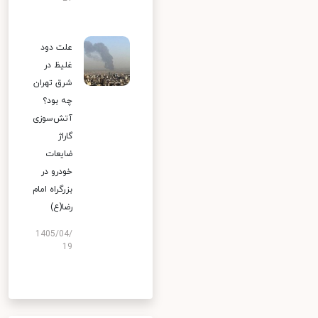
علت دود
غلیظ در
شرق تهران
چه بود؟
آتش‌سوزی
گاراژ
ضایعات
خودرو در
بزرگراه امام
رضا(ع)
1405/04/
19