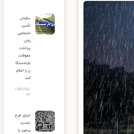
سازمان
تأمین
اجتماعی
زمان
پرداخت
معوقات
بازنشستگا
ن را اعلام
کند
1405/05/
07
اجرای طرح
تشدید
برخورد با