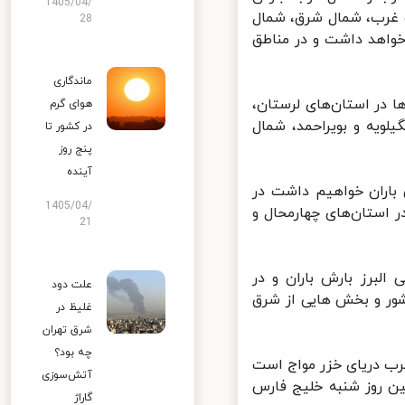
1405/04/
 غرب، شمال شرق، شمال
28
واهد داشت و در مناطق
ماندگاری
در استان‌های لرستان،
هوای گرم
ویه و بویراحمد، شمال
در کشور تا
پنج روز
آینده
اران خواهیم داشت در
1405/04/
استان‌های چهارمحال و
21
لبرز بارش باران و در
علت دود
ر و بخش هایی از شرق
غلیظ در
شرق تهران
چه بود؟
ب دریای خزر مواج است
آتش‌سوزی
 روز شنبه خلیج فارس
گاراژ