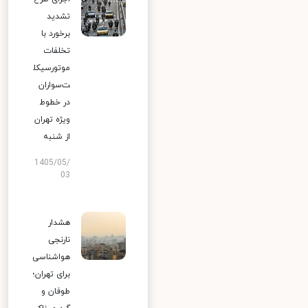
تشدید
برخورد با
تخلفات
موتورسیکل
ت‌سواران
در خطوط
ویژه تهران
از شنبه
1405/05/
03
هشدار
نارنجی
هواشناسی
برای تهران؛
طوفان و