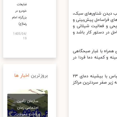
ضایعات
خودرو در
ب دیدن شناورهای سبک،
بزرگراه امام
ای فراساحل پیش‌بینی و
رضا(ع)
ی و فعالیت شیلاتی و
ل در دستور کار باشد و
1405/04/
19
مراه با غبار صبحگاهی
 و کمینه دما فردا در
بروزترین
اخبار ها
مدیرکل پیش‌بینی و هشدار سازمان هواشناسی ادامه داد: روز آینده بندرعباس با بیشینه دمای ۲۳
رین مرکز استان و بیرجند و بجنورد با کمینه دمای ۲ درجه زیر صفر سردترین مراکز
سازمان تأمین
اجتماعی زمان
پرداخت معوقات