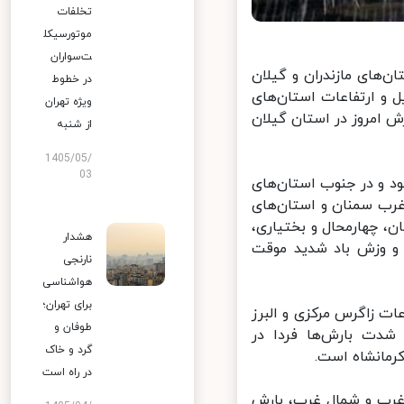
تخلفات
موتورسیکل
ت‌سواران
های مازندران و گیلان
در خطوط
و ارتفاعات استان‌های
ویژه تهران
 امروز در استان گیلان
از شنبه
1405/05/
03
 و در جنوب استان‌های
رب سمنان و استان‌های
، چهارمحال و بختیاری،
هشدار
 و وزش باد شدید موقت
نارنجی
هواشناسی
برای تهران؛
ت زاگرس مرکزی و البرز
طوفان و
ت بارش‌ها فردا در
گرد و خاک
مانشاه است.
در راه است
غرب و شمال غرب، بارش