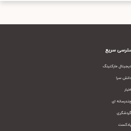
رسی سریع
یتال مارکتینگ
نش سرا
ار
رسانه ای
دشگری
دکست