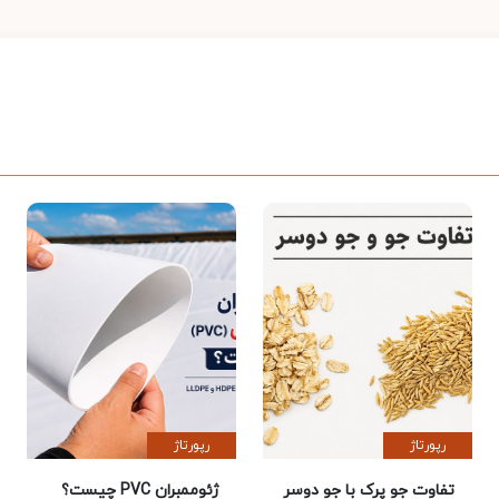
رپورتاژ
رپورتاژ
تفاوت جو پرک با جو دوسر
ژئوممبران PVC چیست؟