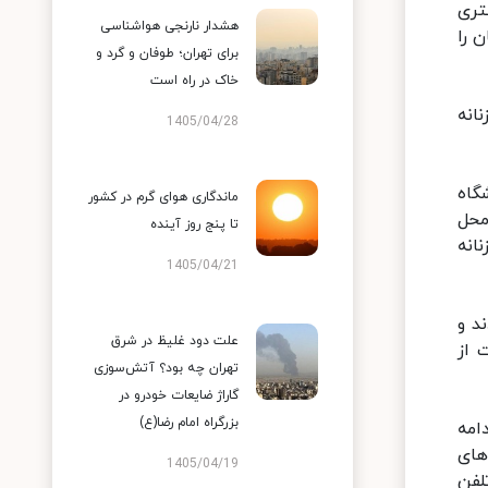
تری
هشدار نارنجی هواشناسی
 را
برای تهران؛ طوفان و گرد و
خاک در راه است
انه
1405/04/28
صدیان آرایشگاه
ماندگاری هوای گرم در کشور
محل
تا پنج روز آینده
انه
1405/04/21
ند و
علت دود غلیظ در شرق
 اعترافاتش به ۱۲ فقره سرقت از
تهران چه بود؟ آتش‌سوزی
گاراژ ضایعات خودرو در
بزرگراه امام رضا(ع)
ست و در ادامه
های
1405/04/19
لفن