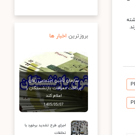
شته
د.
بروزترین
اخبار ها
سازمان تأمین اجتماعی زمان
P
پرداخت معوقات بازنشستگان را
اعلام کند
P
1405/05/07
اجرای طرح تشدید برخورد با
تخلفات