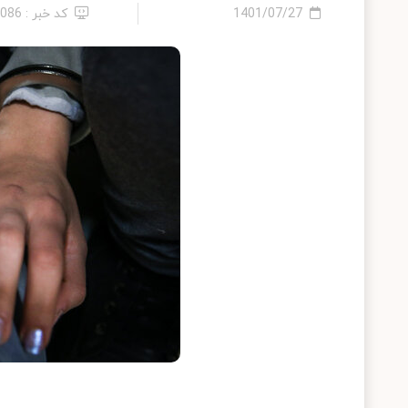
1401/07/27
کد خبر : 1086