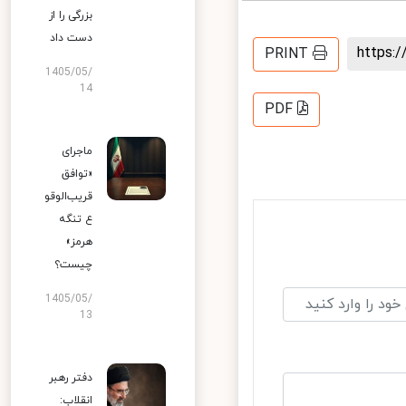
بزرگی را از
دست داد
https
PRINT
1405/05/
14
PDF
ماجرای
«توافق
قریب‌الوقو
ع تنگه
هرمز»
چیست؟
1405/05/
13
دفتر رهبر
انقلاب: