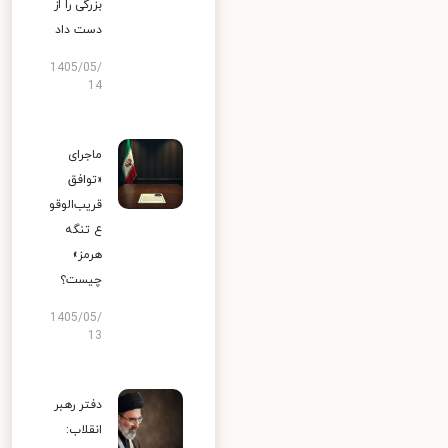
بزرگی را از
دست داد
1405/05/
14
ماجرای
«توافق
قریب‌الوقو
ع تنگه
هرمز»
چیست؟
1405/05/
13
دفتر رهبر
انقلاب: