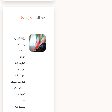
مطالب
مرتبط
پزشکیان:
پست‌ها
باید به
افراد
شایسته
سپرده
شود، نه
هم‌جناحی‌ه
ا / دولت با
شهادت
رهبر،
پشتوانه