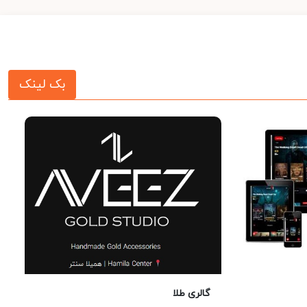
بک لینک
گالری طلا