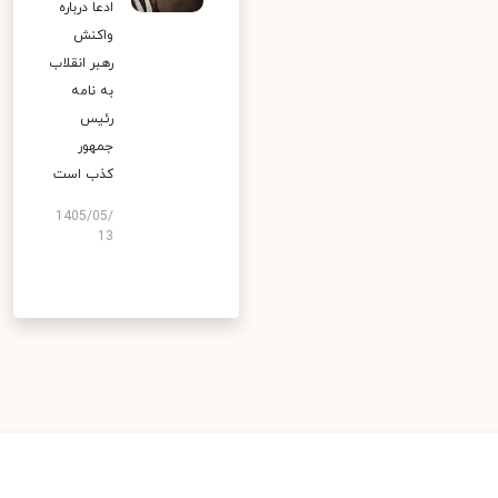
ادعا درباره
واکنش
رهبر انقلاب
به نامه
رئیس
جمهور
کذب است
1405/05/
13