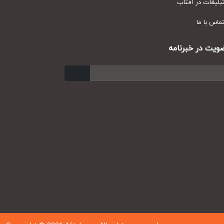
یغات در آفتاب
س با ما
ت در خبرنامه
ارسال