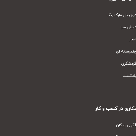
یتال مارکتینگ
نش سرا
ار
رسانه ای
دشگری
دکست
ری در کسب و کار
ی رایگان