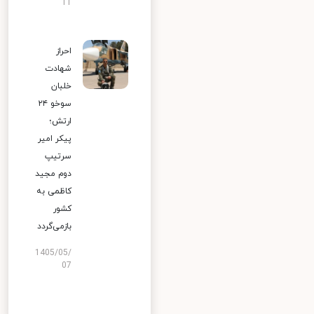
11
احراز
شهادت
خلبان
سوخو ۲۴
ارتش؛
پیکر امیر
سرتیپ
دوم مجید
کاظمی به
کشور
بازمی‌گردد
1405/05/
07