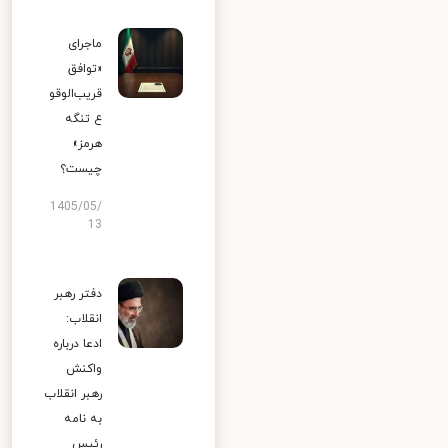
ماجرای
«توافق
قریب‌الوقو
ع تنگه
هرمز»
چیست؟
1405/05/
13
دفتر رهبر
انقلاب:
ادعا درباره
واکنش
رهبر انقلاب
به نامه
رئیس