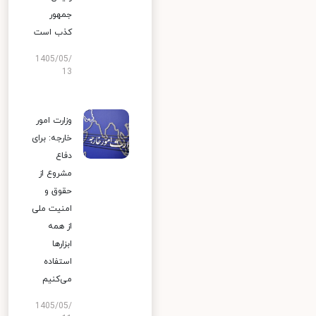
جمهور
کذب است
1405/05/
13
وزارت امور
خارجه: برای
دفاع
مشروع از
حقوق و
امنیت ملی
از همه
ابزارها
استفاده
می‌کنیم
1405/05/