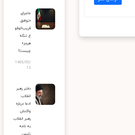
ماجرای
«توافق
قریب‌الوقو
ع تنگه
هرمز»
چیست؟
1405/05/
13
دفتر رهبر
انقلاب:
ادعا درباره
واکنش
رهبر انقلاب
به نامه
رئیس