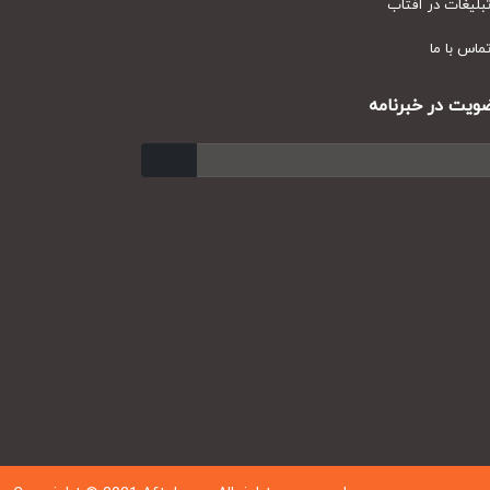
یغات در آفتاب
س با ما
ت در خبرنامه
ارسال