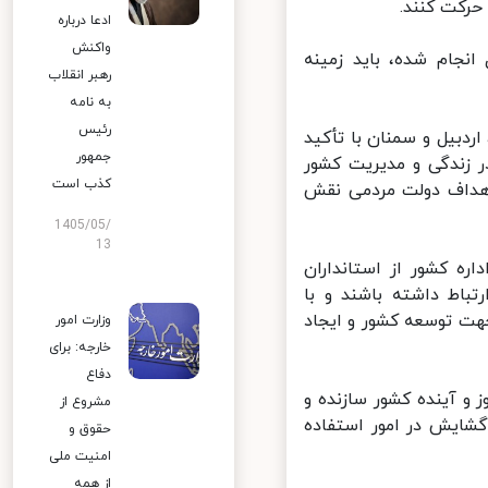
کت کنند.
ادعا درباره
واکنش
نجام شده، باید زمینه
رهبر انقلاب
به نامه
رئیس
دبیل و سمنان با تأکید
جمهور
زندگی و مدیریت کشور
کذب است
اهداف دولت مردمی نقش
1405/05/
13
ه کشور از استانداران
اط داشته باشند و با
ت توسعه کشور و ایجاد
وزارت امور
خارجه: برای
دفاع
 و آینده کشور سازنده و
مشروع از
شایش در امور استفاده
حقوق و
امنیت ملی
از همه