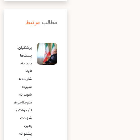
مطالب
مرتبط
پزشکیان:
پست‌ها
باید به
افراد
شایسته
سپرده
شود، نه
هم‌جناحی‌ه
ا / دولت با
شهادت
رهبر،
پشتوانه