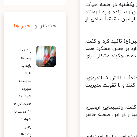
 یکشنبه در جلسه هیأت
اید زنده و پویا بمانند
عین حقیقتاً نمادی از
جدیدترین
اخبار ها
(ع) تاکید کرد و گفت:
د بر حسن عملکرد همه
پزشکیان:
ده هیچگونه مشکلی برای
پست‌ها
باید به
افراد
 با تلاش شبانه‌روزی،
شایسته
نند و با تقویت مدیریت
سپرده
شود، نه
هم‌جناحی‌ه
ت: راهپیمایی اربعین،
ا / دولت با
ان در این صحنه حاضر
شهادت
رهبر،
پشتوانه
 است، ابراز امیدواری