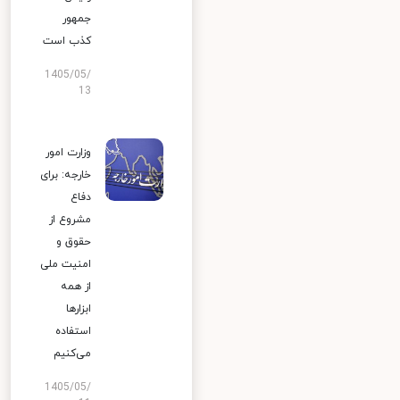
جمهور
کذب است
1405/05/
13
وزارت امور
خارجه: برای
دفاع
مشروع از
حقوق و
امنیت ملی
از همه
ابزارها
استفاده
می‌کنیم
1405/05/