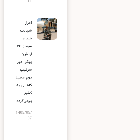
11
احراز
شهادت
خلبان
سوخو ۲۴
ارتش؛
پیکر امیر
سرتیپ
دوم مجید
کاظمی به
کشور
بازمی‌گردد
1405/05/
07