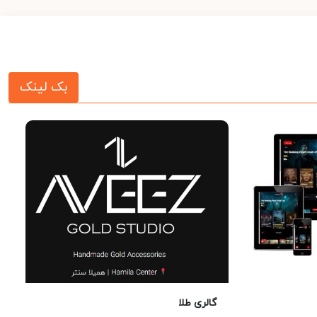
بک لینک
گالری طلا