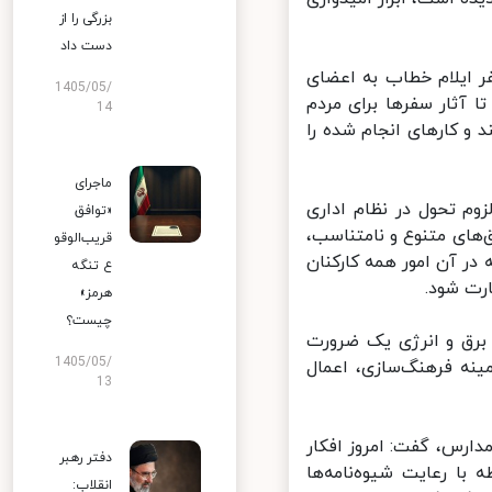
بزرگی را از
دست داد
ایلام خطاب به اعضای
1405/05/
آثار سفرها برای مردم
14
و کارهای انجام شده را
ماجرای
م تحول در نظام اداری
«توافق
های متنوع و نامتناسب،
قریب‌الوقو
 آن امور همه کارکنان
ع تنگه
ت شود.
هرمز»
چیست؟
برق و انرژی یک ضرورت
1405/05/
نه فرهنگ‌سازی، اعمال
13
رس، گفت: امروز افکار
دفتر رهبر
ا رعایت شیوه‌نامه‌ها
انقلاب: