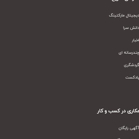
یتال مارکتینگ
نش سرا
ار
رسانه ای
دشگری
دکست
ری در کسب و کار
ی رایگان