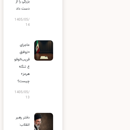
بزرگی را از
دست داد
1405/05/
14
ماجرای
«توافق
قریب‌الوقو
ع تنگه
هرمز»
چیست؟
1405/05/
13
دفتر رهبر
انقلاب: