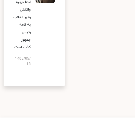
ادعا درباره
واکنش
رهبر انقلاب
به نامه
رئیس
جمهور
کذب است
1405/05/
13