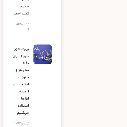
جمهور
کذب است
1405/05/
13
وزارت امور
خارجه: برای
دفاع
مشروع از
حقوق و
امنیت ملی
از همه
ابزارها
استفاده
می‌کنیم
1405/05/