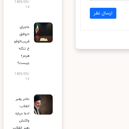
1405/05/
14
ارسال نظر
ماجرای
«توافق
قریب‌الوقو
ع تنگه
هرمز»
چیست؟
1405/05/
13
دفتر رهبر
انقلاب:
ادعا درباره
واکنش
رهبر انقلاب