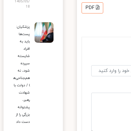
1405/05/
18
PDF
پزشکیان:
پست‌ها
باید به
افراد
شایسته
سپرده
شود، نه
هم‌جناحی‌ه
ا / دولت با
شهادت
رهبر،
پشتوانه
بزرگی را از
دست داد