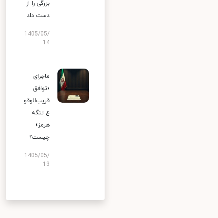
بزرگی را از
دست داد
1405/05/
14
ماجرای
«توافق
قریب‌الوقو
ع تنگه
هرمز»
چیست؟
1405/05/
13