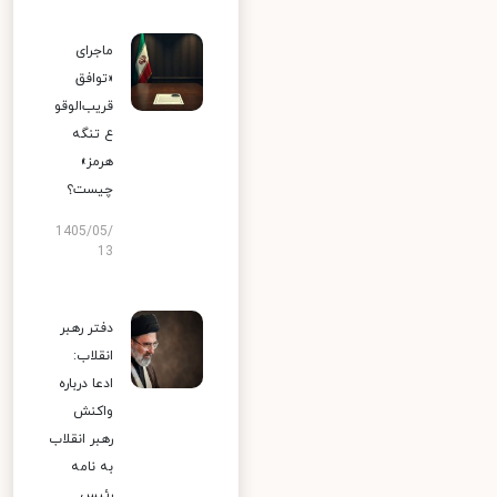
ماجرای
«توافق
قریب‌الوقو
ع تنگه
هرمز»
چیست؟
1405/05/
13
دفتر رهبر
انقلاب:
ادعا درباره
واکنش
رهبر انقلاب
به نامه
رئیس