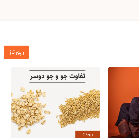
رپورتاژ
رپورتاژ