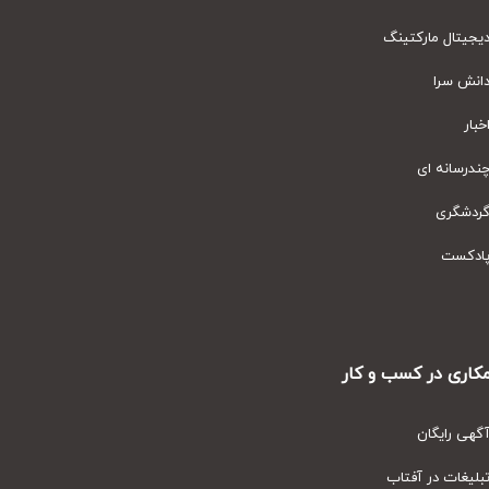
یتال مارکتینگ
نش سرا
ار
رسانه ای
دشگری
دکست
ری در کسب و کار
ی رایگان
یغات در آفتاب