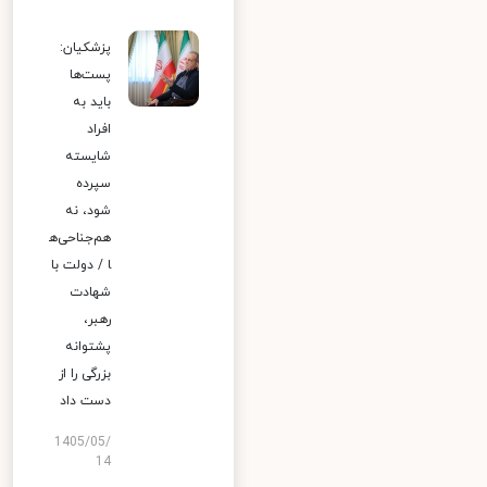
پزشکیان:
پست‌ها
باید به
افراد
شایسته
سپرده
شود، نه
هم‌جناحی‌ه
ا / دولت با
شهادت
رهبر،
پشتوانه
بزرگی را از
دست داد
1405/05/
14