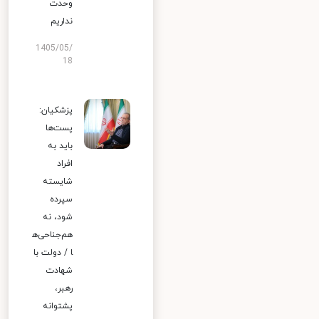
وحدت
نداریم
1405/05/
18
پزشکیان:
پست‌ها
باید به
افراد
شایسته
سپرده
شود، نه
هم‌جناحی‌ه
ا / دولت با
شهادت
رهبر،
پشتوانه