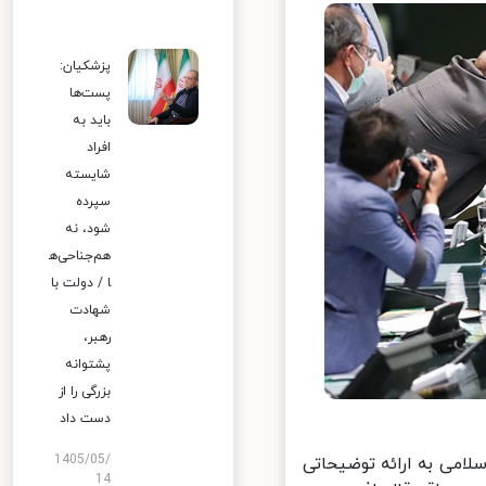
پزشکیان:
پست‌ها
باید به
افراد
شایسته
سپرده
شود، نه
هم‌جناحی‌ه
ا / دولت با
شهادت
رهبر،
پشتوانه
بزرگی را از
دست داد
1405/05/
می به ارائه توضیحاتی
14