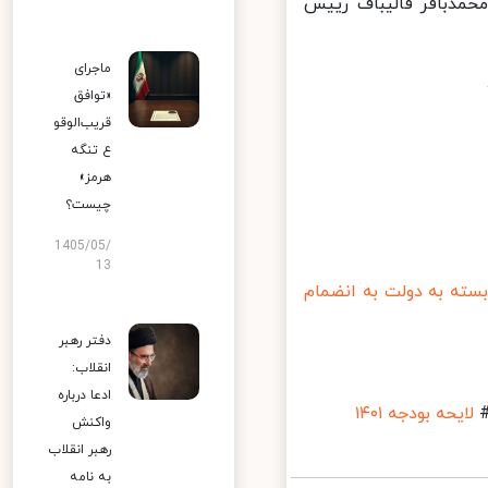
 را تقدیم محمدباقر قالیباف رییس
ماجرای
«توافق
قریب‌الوقو
ع تنگه
هرمز»
چیست؟
1405/05/
13
ته به دولت به انضمام
دفتر رهبر
انقلاب:
ادعا درباره
لایحه بودجه ۱۴۰۱
واکنش
رهبر انقلاب
به نامه