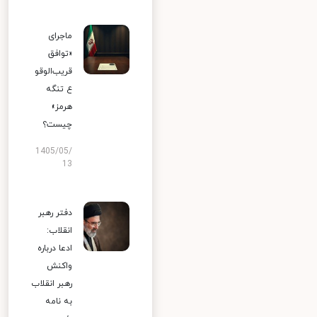
ماجرای
«توافق
قریب‌الوقو
ع تنگه
هرمز»
چیست؟
1405/05/
13
دفتر رهبر
انقلاب:
ادعا درباره
واکنش
رهبر انقلاب
به نامه