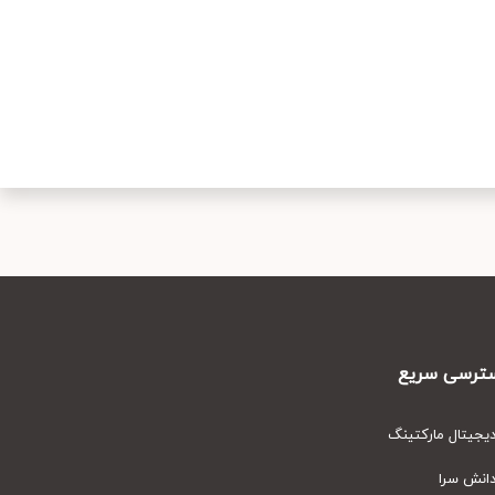
رسی سریع
یتال مارکتینگ
نش سرا