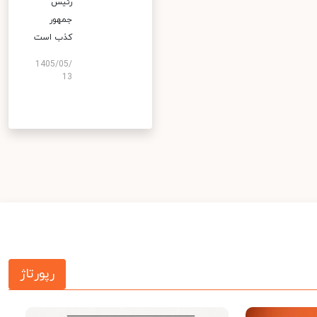
رئیس
جمهور
کذب است
1405/05/
13
رپورتاژ