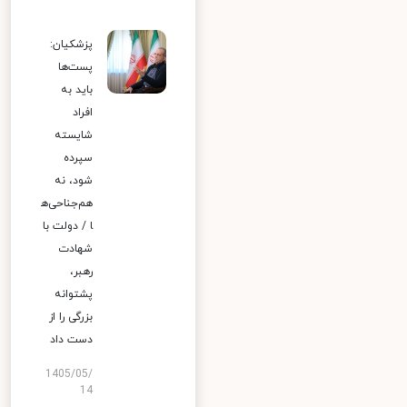
پزشکیان:
پست‌ها
باید به
افراد
شایسته
سپرده
شود، نه
هم‌جناحی‌ه
ا / دولت با
شهادت
رهبر،
پشتوانه
بزرگی را از
دست داد
1405/05/
14