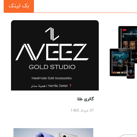
بک لینک
گالری طلا
07 مرداد 1405