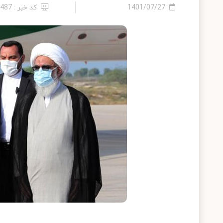
1401/07/27
کد خبر : 9487