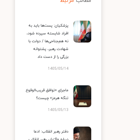
مطالب
مرتبط
پزشکیان: پست‌ها باید به
افراد شایسته سپرده شود،
نه هم‌جناحی‌ها / دولت با
شهادت رهبر، پشتوانه
بزرگی را از دست داد
1405/05/14
ماجرای «توافق قریب‌الوقوع
تنگه هرمز» چیست؟
1405/05/13
دفتر رهبر انقلاب: ادعا
درباره واکنش رهبر انقلاب