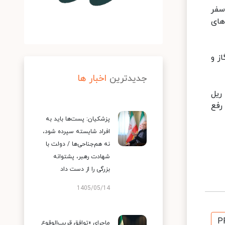
سفر
های
ز و
جدیدترین
اخبار ها
ریل
رفع
پزشکیان: پست‌ها باید به
افراد شایسته سپرده شود،
نه هم‌جناحی‌ها / دولت با
شهادت رهبر، پشتوانه
بزرگی را از دست داد
1405/05/14
P
ماجرای «توافق قریب‌الوقوع