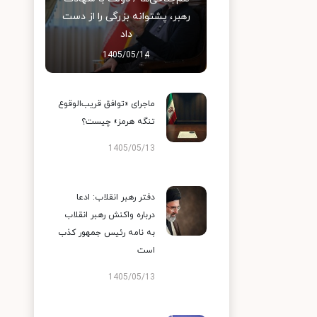
رهبر، پشتوانه بزرگی را از دست
داد
1405/05/14
ماجرای «توافق قریب‌الوقوع
تنگه هرمز» چیست؟
1405/05/13
دفتر رهبر انقلاب: ادعا
درباره واکنش رهبر انقلاب
به نامه رئیس جمهور کذب
است
1405/05/13