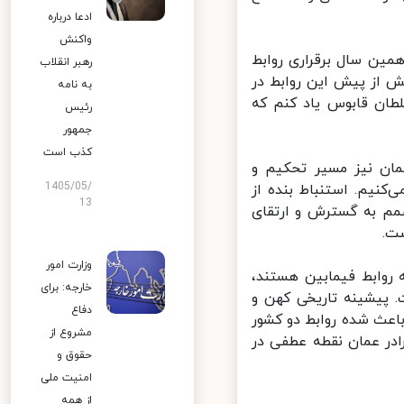
ادعا درباره
واکنش
ن سال برقراری روابط
رهبر انقلاب
 از پیش این روابط در
به نامه
طان قابوس یاد کنم که
رئیس
جمهور
کذب است
ان نیز مسیر تحکیم و
1405/05/
کنیم. استنباط بنده از
13
م به گسترش و ارتقای
.
وزارت امور
روابط فیمابین هستند،
خارجه: برای
 پیشینه تاریخی کهن و
دفاع
عث شده روابط دو کشور
مشروع از
در عمان نقطه عطفی در
حقوق و
امنیت ملی
از همه