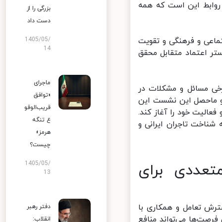
وابط این است که همه
بزرگی را از
دست داد
اعی و فرهنگی و تقویت
1405/05/
14
تر اعتماد متقابل محقق
ماجرای
خی مسائل و مشکلات در
«توافق
 ماحصل این نشست این
قریب‌الوقو
لیت خود را آغاز کند.
ع تنگه
ناخت تاجران ایرانی و
هرمز»
چیست؟
1405/05/
عددی برای
13
رش تعامل و همکاری با
دفتر رهبر
رصت‌ها می‌تواند منافع
انقلاب: