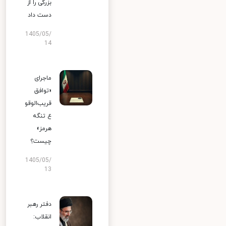
بزرگی را از
دست داد
1405/05/
14
ماجرای
«توافق
قریب‌الوقو
ع تنگه
هرمز»
چیست؟
1405/05/
13
دفتر رهبر
انقلاب: