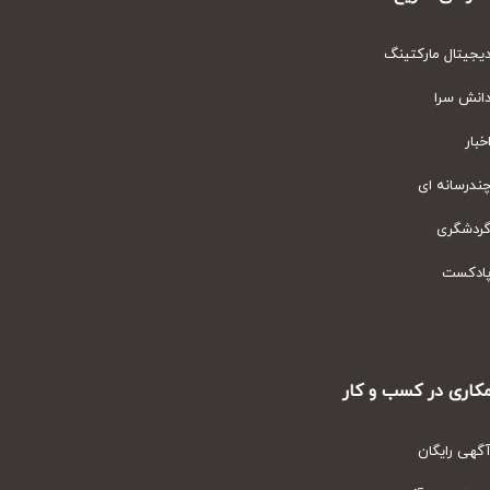
یتال مارکتینگ
نش سرا
ار
رسانه ای
دشگری
دکست
ری در کسب و کار
ی رایگان