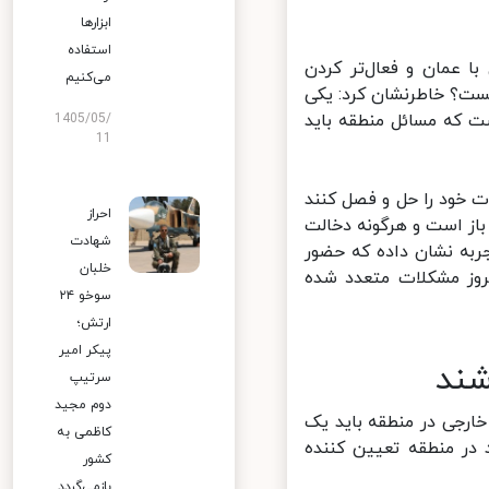
ابزارها
استفاده
 عمان و فعال‌تر کردن
می‌کنیم
ت؟ خاطرنشان کرد: یکی
 که مسائل منطقه باید
1405/05/
11
خود را حل و فصل کنند
احراز
از است و هرگونه دخالت
شهادت
به نشان داده که حضور
خلبان
وز مشکلات متعدد شده
سوخو ۲۴
ارتش؛
پیکر امیر
ند
سرتیپ
دوم مجید
رجی در منطقه باید یک
کاظمی به
در منطقه تعیین کننده
کشور
بازمی‌گردد