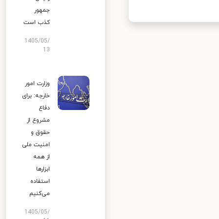
جمهور
کذب است
1405/05/
13
وزارت امور
خارجه: برای
دفاع
مشروع از
حقوق و
امنیت ملی
از همه
ابزارها
استفاده
می‌کنیم
1405/05/