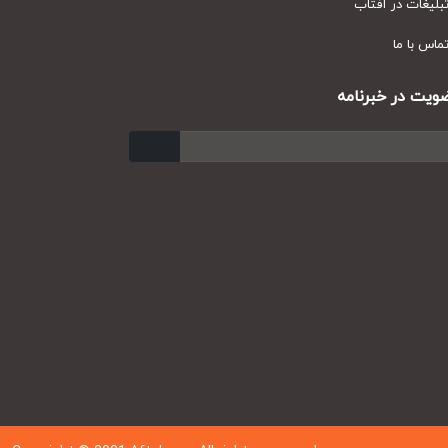
یغات در آفتاب
س با ما
ت در خبرنامه
ارسال