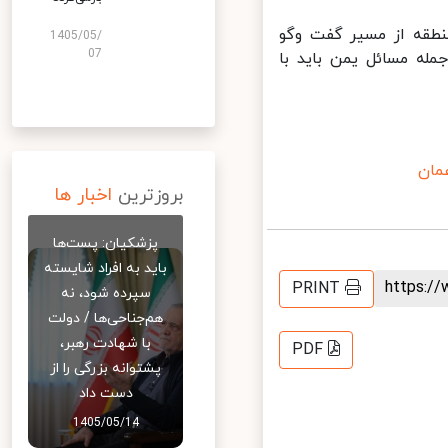
طقه از مسیر گفت وگو
1405/05/
07
ه مسائل یمن باید با
ان
بروزترین
اخبار ها
پزشکیان: پست‌ها
باید به افراد شایسته
https:
PRINT
سپرده شود، نه
هم‌جناحی‌ها / دولت
با شهادت رهبر،
PDF
پشتوانه بزرگی را از
دست داد
1405/05/14