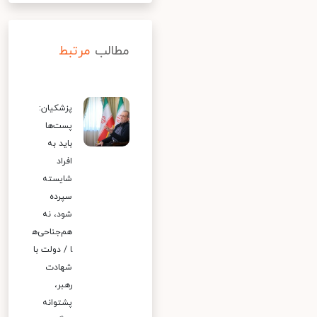
مطالب
مرتبط
پزشکیان:
پست‌ها
باید به
افراد
شایسته
سپرده
شود، نه
هم‌جناحی‌ه
ا / دولت با
شهادت
رهبر،
پشتوانه