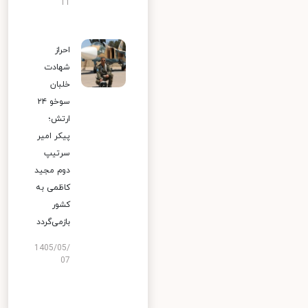
11
احراز
شهادت
خلبان
سوخو ۲۴
ارتش؛
پیکر امیر
سرتیپ
دوم مجید
کاظمی به
کشور
بازمی‌گردد
1405/05/
07