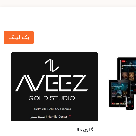
بک لینک
گالری طلا