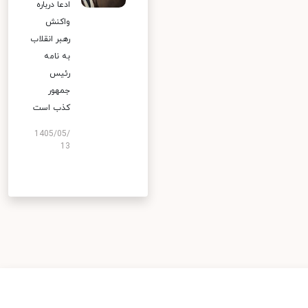
ادعا درباره
واکنش
رهبر انقلاب
به نامه
رئیس
جمهور
کذب است
1405/05/
13