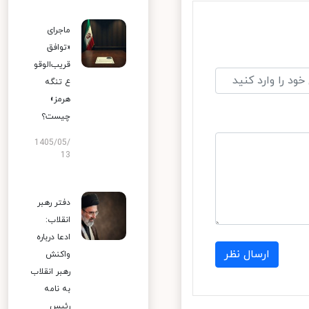
ماجرای
«توافق
قریب‌الوقو
ع تنگه
هرمز»
چیست؟
1405/05/
13
دفتر رهبر
انقلاب:
ادعا درباره
ارسال نظر
واکنش
رهبر انقلاب
به نامه
رئیس