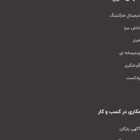
یتال مارکتینگ
نش سرا
ار
رسانه ای
دشگری
دکست
ری در کسب و کار
ی رایگان