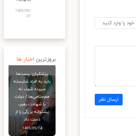
1405/05/
07
بروزترین
اخبار ها
پزشکیان: پست‌ها
باید به افراد شایسته
سپرده شود، نه
هم‌جناحی‌ها / دولت
ارسال نظر
با شهادت رهبر،
پشتوانه بزرگی را از
دست داد
1405/05/14