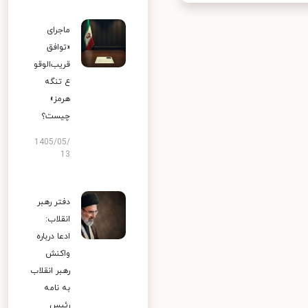
ماجرای
«توافق
قریب‌الوقو
ع تنگه
هرمز»
چیست؟
1405/05/
13
دفتر رهبر
انقلاب:
ادعا درباره
واکنش
رهبر انقلاب
به نامه
رئیس