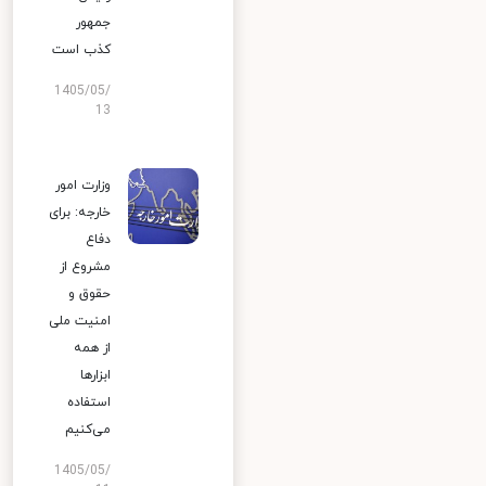
جمهور
کذب است
1405/05/
13
وزارت امور
خارجه: برای
دفاع
مشروع از
حقوق و
امنیت ملی
از همه
ابزارها
استفاده
می‌کنیم
1405/05/