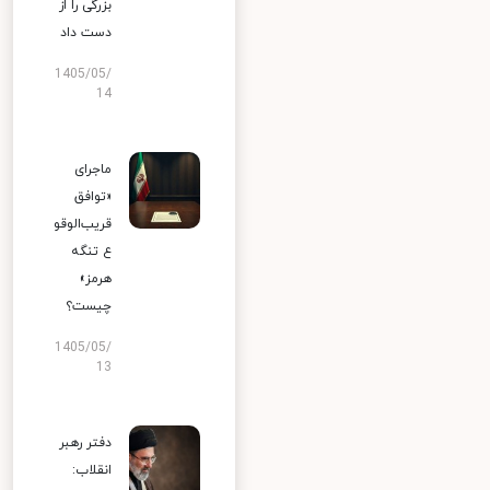
بزرگی را از
دست داد
1405/05/
14
ماجرای
«توافق
قریب‌الوقو
ع تنگه
هرمز»
چیست؟
1405/05/
13
دفتر رهبر
انقلاب: