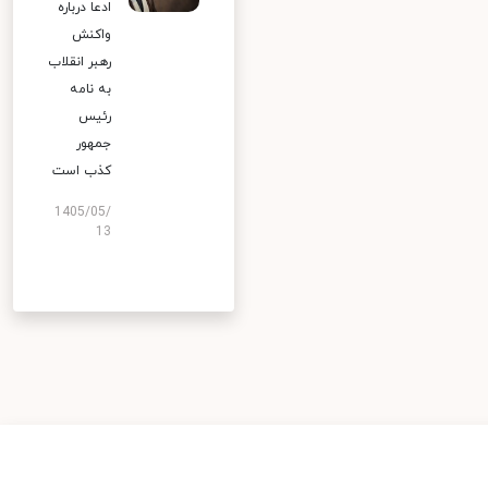
ادعا درباره
واکنش
رهبر انقلاب
به نامه
رئیس
جمهور
کذب است
1405/05/
13