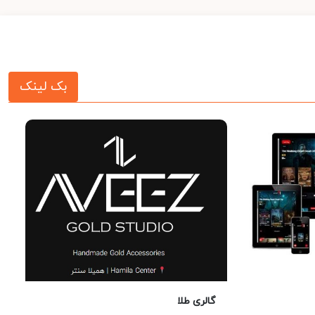
بک لینک
گالری طلا