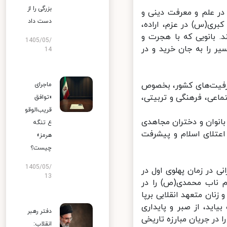
بزرگی را از
ر علم و معرفت دینی و
دست داد
(س) در عزم، اراده،
 بانویی که با هجرت و
1405/05/
را به جان خرید و در
14
ظرفیت‌های کشور، بخصوص
ماجرای
عی، فرهنگی و تربیتی،
«توافق
قریب‌الوقو
انوان و دختران مجاهدی
ع تنگه
عتلای اسلام و پیشرفت
هرمز»
چیست؟
1405/05/
در زمان پهلوی اول در
13
 ناب محمدی(ص) را در
ان متعهد انقلابی برپا
ید، از صبر و پایداری
دفتر رهبر
ر جریان مبارزه تاریخی
انقلاب: