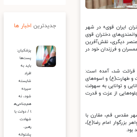
جدیدترین
اخبار ها
ان ایران قوی» در شهر
نمندی‌های دختران قوی
نصر دیگری، نقش‌آفرین
ران و فرزندان خود در
پزشکیان:
پست‌ها
باید به
قرائت شد، آمده است:
افراد
 طهارت(ع) و اسوه‌های
شایسته
یی و توانایی به سهولت
سپرده
ه‌هایی از عزت و قدرت
شود، نه
هم‌جناحی‌ه
ا / دولت با
هر مقدس قم، مقارن با
شهادت
زرگوار امام رضا(ع)،
رهبر،
ود.
پشتوانه