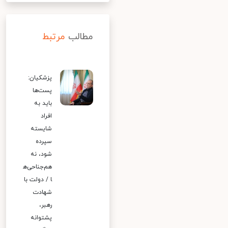
مطالب
مرتبط
پزشکیان:
پست‌ها
باید به
افراد
شایسته
سپرده
شود، نه
هم‌جناحی‌ه
ا / دولت با
شهادت
رهبر،
پشتوانه