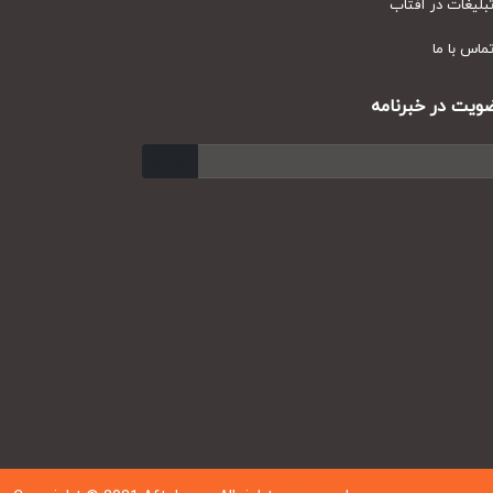
یغات در آفتاب
س با ما
ت در خبرنامه
ارسال