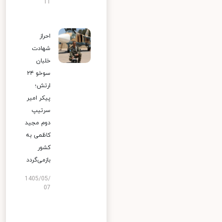
11
احراز
شهادت
خلبان
سوخو ۲۴
ارتش؛
پیکر امیر
سرتیپ
دوم مجید
کاظمی به
کشور
بازمی‌گردد
1405/05/
07