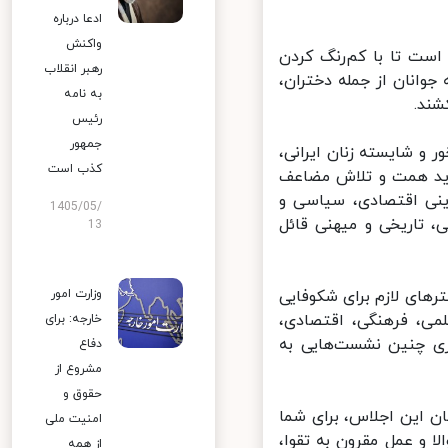
ادعا درباره
واکنش
ست تا با کم‌رنگ کردن
رهبر انقلاب
انان از جمله دختران،
به نامه
د.
رئیس
جمهور
و شایسته زنان ایرانی،
کذب است
ید همت و تلاش مضاعف
ینی اقتصادی، سیاسی و
1405/05/
، تاریخی و میهنی قائل
13
وزارت امور
ای لازم برای شکوفایی
ی، فرهنگی، اقتصادی،
خارجه: برای
ی چنین نشست‌هایی به
دفاع
مشروع از
حقوق و
ن این اجلاس، برای شما
امنیت ملی
 و عمل مقرون به تقوا،
از همه