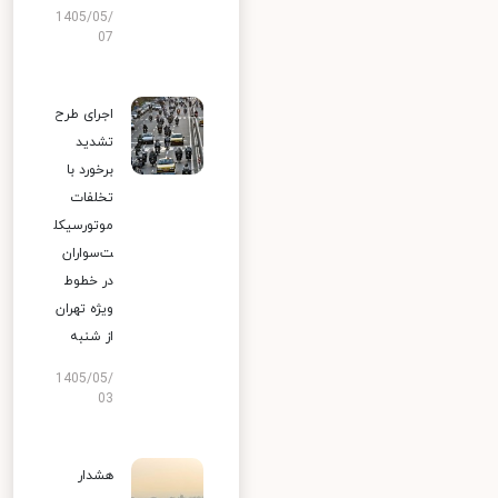
1405/05/
07
اجرای طرح
تشدید
برخورد با
تخلفات
موتورسیکل
ت‌سواران
در خطوط
ویژه تهران
از شنبه
1405/05/
03
هشدار