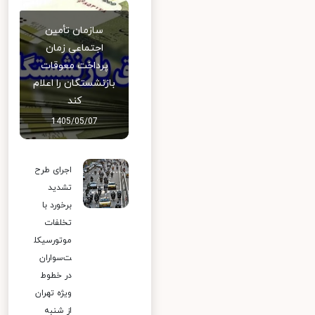
سازمان تأمین
اجتماعی زمان
پرداخت معوقات
بازنشستگان را اعلام
کند
1405/05/07
اجرای طرح
تشدید
برخورد با
تخلفات
موتورسیکل
ت‌سواران
در خطوط
ویژه تهران
از شنبه