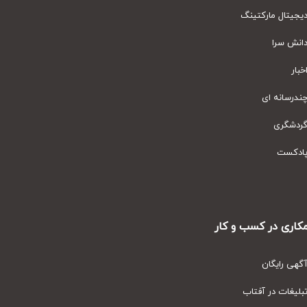
یتال مارکتینگ
نش سرا
ار
رسانه ای
دشگری
دکست
ری در کسب و کار
ی رایگان
یغات در آفتاب