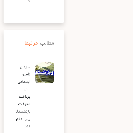
19
مطالب
مرتبط
سازمان
تأمین
اجتماعی
زمان
پرداخت
معوقات
بازنشستگا
ن را اعلام
کند