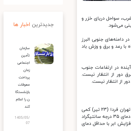
رب، سواحل دریای خزر و
جدیدترین
اخبار ها
ی می‌شود.
علاوه بر این مناطق در دامنه‌های جنوبی البرز
با رعد و برق و وزش باد
سازمان
تأمین
اجتماعی
ده در ارتفاعات جنوب
زمان
 دور از انتظار نیست.
پرداخت
 از انتظار نیست.
معوقات
بازنشستگا
ن را اعلام
کند
ضیائیان در پایان درباره وضعیت جوی تهران طی دو روز آینده گفت: آسمان تهران فردا (۲۳ تیر) کمی
ابری گاهی وزش باد و در بعد از ظهر افزایش ابر با حداقل دمای ۲۲ و حداکثر دمای ۳۵ درجه سانتیگراد
1405/05/
هر افزایش ابر با حداقل دمای
07