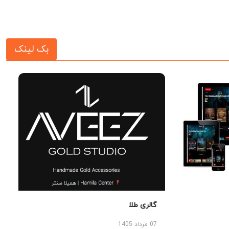
بک لینک
گالری طلا
07 مرداد 1405