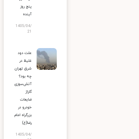
پنج روز
آینده
1405/04/
21
علت دود
غلیظ در
شرق تهران
چه بود؟
آتش‌سوزی
گاراژ
ضایعات
خودرو در
بزرگراه امام
رضا(ع)
1405/04/