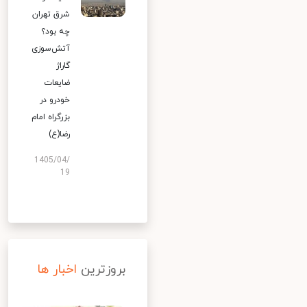
شرق تهران
چه بود؟
آتش‌سوزی
گاراژ
ضایعات
خودرو در
بزرگراه امام
رضا(ع)
1405/04/
19
بروزترین
اخبار ها