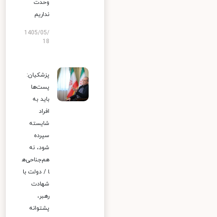
وحدت
نداریم
1405/05/
18
پزشکیان:
پست‌ها
باید به
افراد
شایسته
سپرده
شود، نه
هم‌جناحی‌ه
ا / دولت با
شهادت
رهبر،
پشتوانه