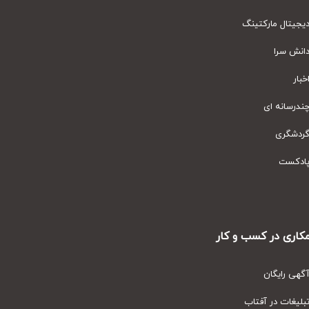
یتال مارکتینگ
نش سرا
ار
رسانه ای
دشگری
دکست
ری در کسب و کار
ی رایگان
یغات در آفتاب