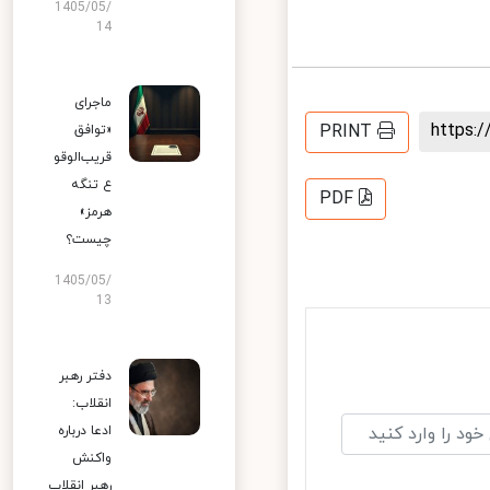
1405/05/
14
ماجرای
https
PRINT
«توافق
قریب‌الوقو
ع تنگه
PDF
هرمز»
چیست؟
1405/05/
13
دفتر رهبر
انقلاب:
ادعا درباره
واکنش
رهبر انقلاب