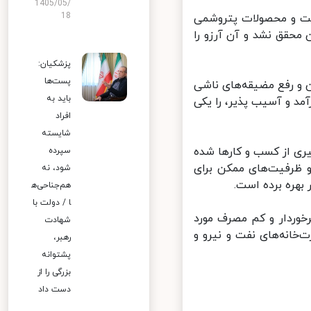
1405/05/
18
ت و محصولات پتروشمی
حقق نشد و آن آرزو را
پزشکیان:
پست‌ها
 و رفع مضیقه‌های ناشی
باید به
د و آسیب پذیر، را یکی
افراد
شایسته
ری از کسب و کارها شده
سپرده
 ظرفیت‌های ممکن برای
شود، نه
هره برده است.
هم‌جناحی‌ه
ا / دولت با
وردار و کم مصرف مورد
شهادت
انه‌های نفت و نیرو و
رهبر،
پشتوانه
بزرگی را از
دست داد