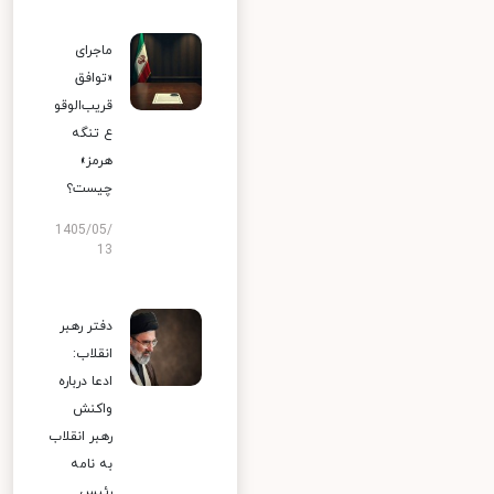
ماجرای
«توافق
قریب‌الوقو
ع تنگه
هرمز»
چیست؟
1405/05/
13
دفتر رهبر
انقلاب:
ادعا درباره
واکنش
رهبر انقلاب
به نامه
رئیس