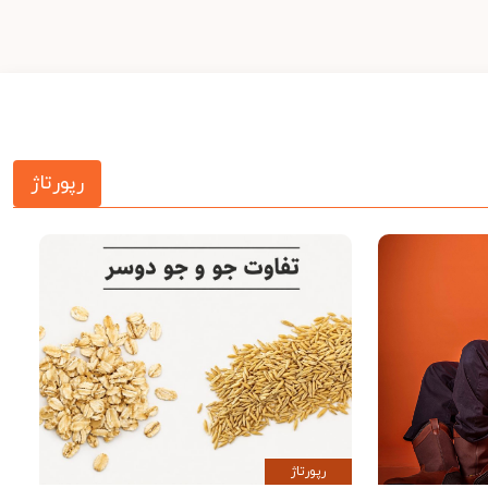
رپورتاژ
رپورتاژ