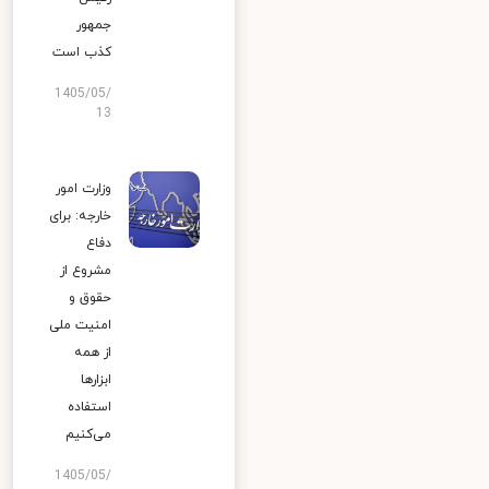
جمهور
کذب است
1405/05/
13
وزارت امور
خارجه: برای
دفاع
مشروع از
حقوق و
امنیت ملی
از همه
ابزارها
استفاده
می‌کنیم
1405/05/