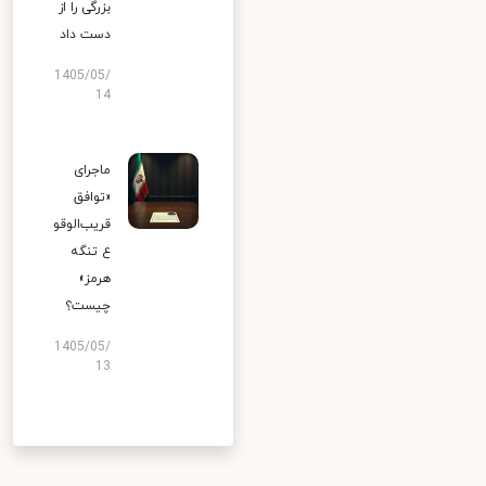
بزرگی را از
دست داد
1405/05/
14
ماجرای
«توافق
قریب‌الوقو
ع تنگه
هرمز»
چیست؟
1405/05/
13