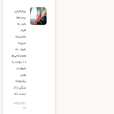
پزشکیان:
پست‌ها
باید به
افراد
شایسته
سپرده
شود، نه
هم‌جناحی‌ه
ا / دولت با
شهادت
رهبر،
پشتوانه
بزرگی را از
دست داد
1405/05/
14