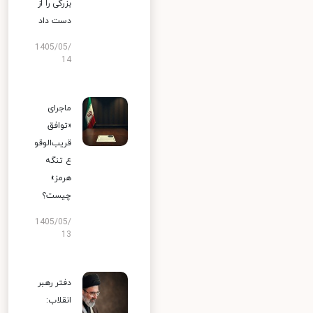
بزرگی را از
دست داد
1405/05/
14
ماجرای
«توافق
قریب‌الوقو
ع تنگه
هرمز»
چیست؟
1405/05/
13
دفتر رهبر
انقلاب: