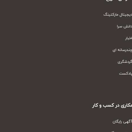
یتال مارکتینگ
نش سرا
ار
رسانه ای
دشگری
دکست
ری در کسب و کار
ی رایگان