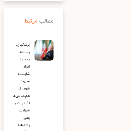
مطالب
مرتبط
پزشکیان:
پست‌ها
باید به
افراد
شایسته
سپرده
شود، نه
هم‌جناحی‌ه
ا / دولت با
شهادت
رهبر،
پشتوانه