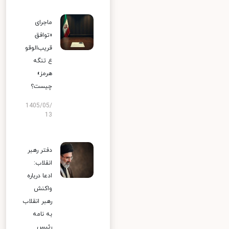
ماجرای
«توافق
قریب‌الوقو
ع تنگه
هرمز»
چیست؟
1405/05/
13
دفتر رهبر
انقلاب:
ادعا درباره
واکنش
رهبر انقلاب
به نامه
رئیس