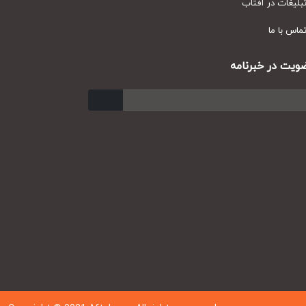
یغات در آفتاب
س با ما
ت در خبرنامه
ارسال