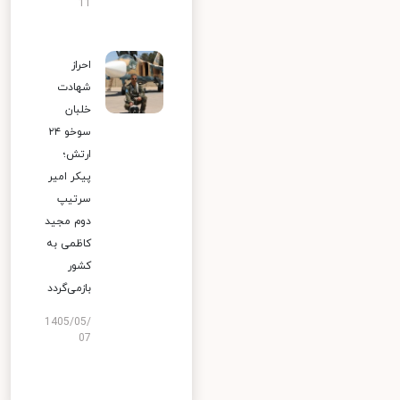
11
احراز
شهادت
خلبان
سوخو ۲۴
ارتش؛
پیکر امیر
سرتیپ
دوم مجید
کاظمی به
کشور
بازمی‌گردد
1405/05/
07