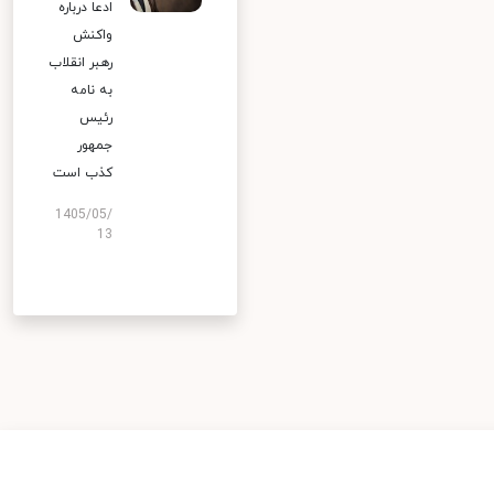
ادعا درباره
واکنش
رهبر انقلاب
به نامه
رئیس
جمهور
کذب است
1405/05/
13