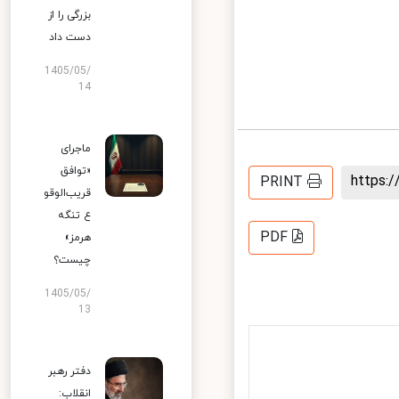
بزرگی را از
دست داد
1405/05/
14
ماجرای
«توافق
https
PRINT
قریب‌الوقو
ع تنگه
PDF
هرمز»
چیست؟
1405/05/
13
دفتر رهبر
انقلاب: