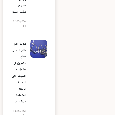
جمهور
کذب است
1405/05/
13
وزارت امور
خارجه: برای
دفاع
مشروع از
حقوق و
امنیت ملی
از همه
ابزارها
استفاده
می‌کنیم
1405/05/