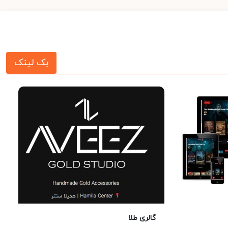
بک لینک
گالری طلا