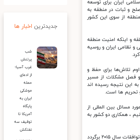
امی ایران برای توسعه
ح و ثبات در منطقه به
منطقه از سوی این کشور
جدیدترین
اخبار ها
 و اینکه امنیت منطقه
 نظامی ایران و روسیه
شب
د.
پرتنش
غرب آسیا؛
م تلاش‌ها برای حفظ و
از ادعای
و فصل مشکلات از مسیر
حمله
ه این نتیجه رسیده اند
موشکی
تحریم ها است.
ایران به
 مسائل بین المللی از
پایگاه
م ، همکاری دو کشور به
آمریکا تا
توقیف سه
نفتکش
رییس جمهوری تاکید کرد: ما در واقع می خواهیم فضا و روابط به تعهدات و توافقات سال ۲۰۱۵ برگردد