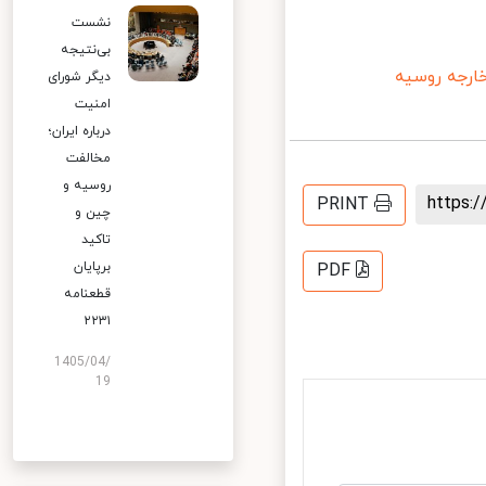
نشست
بی‌نتیجه
ارجه روسیه
دیگر شورای
امنیت
درباره ایران؛
مخالفت
روسیه و
https
PRINT
چین و
تاکید
برپایان
PDF
قطعنامه
۲۲۳۱
1405/04/
19