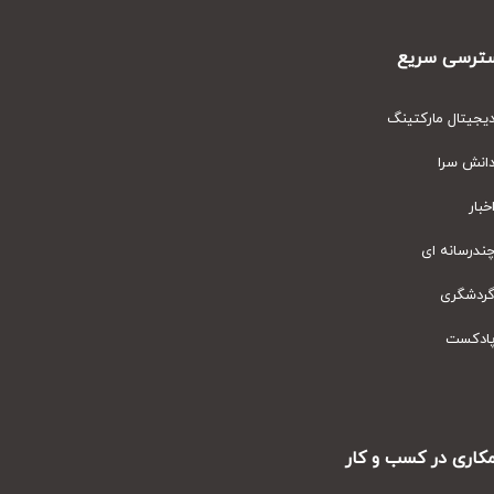
رسی سریع
یتال مارکتینگ
نش سرا
ار
رسانه ای
دشگری
دکست
ری در کسب و کار