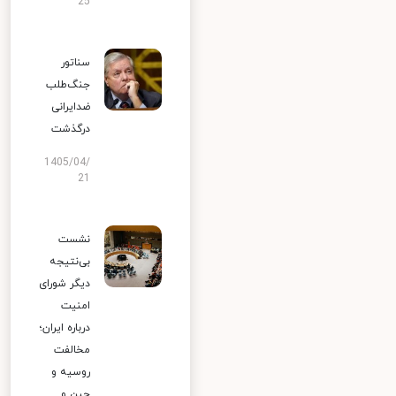
25
سناتور
جنگ‌طلب
ضدایرانی
درگذشت
1405/04/
21
نشست
بی‌نتیجه
دیگر شورای
امنیت
درباره ایران؛
مخالفت
روسیه و
چین و