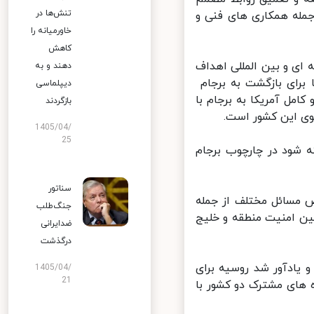
تنش‌ها در
مله همکاری های فنی و
خاورمیانه را
کاهش
ی و بین المللی اهداف
دهند و به
برای بازگشت به برجام
دیپلماسی
مل آمریکا به برجام با
بازگردند
1405/04/
25
 شود در چارچوب برجام
سناتور
 مسائل مختلف از جمله
جنگ‌طلب
ن امنیت منطقه و خلیج
ضدایرانی
درگذشت
یادآور شد روسیه برای
1405/04/
21
های مشترک دو کشور با