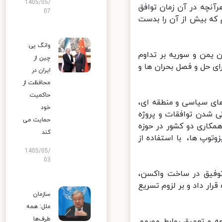
1405/05/
نچه در آن زمان توافق
07
که بیش از آن را بدست
وانگ یی:
یمن و سوریه بر تداوم
چین از
ی حل و فصل بحران ها و
ایران در
محافظت از
حاکمیت
ای سیاسی و منطقه ای،
خود
شدن توافقات و پروژه
حمایت می
کاری دو کشور در حوزه
کند
وپ ها، با استفاده از
1405/05/
03
توفیق در ساخت واکسن،
ر داد و بر لزوم تسریع
سازمان
ملل: همه
طرف‌ها
ه و تعمیق روابط مصمم