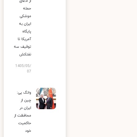
از ادعای
حمله
موشکی
ایران به
پایگاه
آمریکا تا
توقیف سه
نفتکش
1405/05/
07
وانگ یی:
چین از
ایران در
محافظت از
حاکمیت
خود