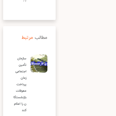
19
مطالب
مرتبط
سازمان
تأمین
اجتماعی
زمان
پرداخت
معوقات
بازنشستگا
ن را اعلام
کند