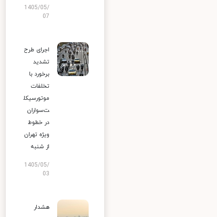
1405/05/
07
اجرای طرح
تشدید
برخورد با
تخلفات
موتورسیکل
ت‌سواران
در خطوط
ویژه تهران
از شنبه
1405/05/
03
هشدار