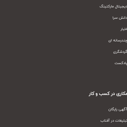
یتال مارکتینگ
نش سرا
ار
رسانه ای
دشگری
دکست
ری در کسب و کار
ی رایگان
یغات در آفتاب