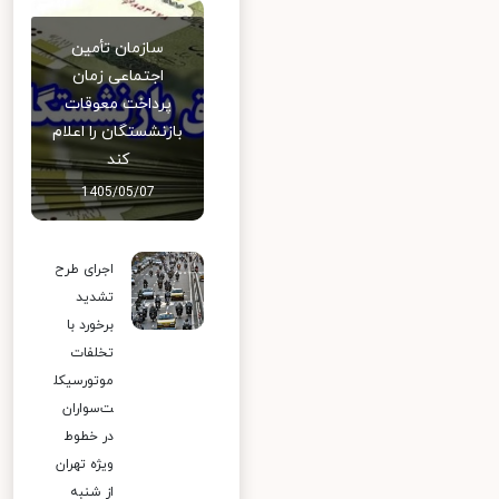
سازمان تأمین
اجتماعی زمان
پرداخت معوقات
بازنشستگان را اعلام
کند
1405/05/07
اجرای طرح
تشدید
برخورد با
تخلفات
موتورسیکل
ت‌سواران
در خطوط
ویژه تهران
از شنبه