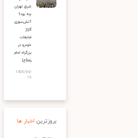
شرق تهران
چه بود؟
آتش‌سوزی
گاراژ
ضایعات
خودرو در
بزرگراه امام
رضا(ع)
1405/04/
19
بروزترین
اخبار ها