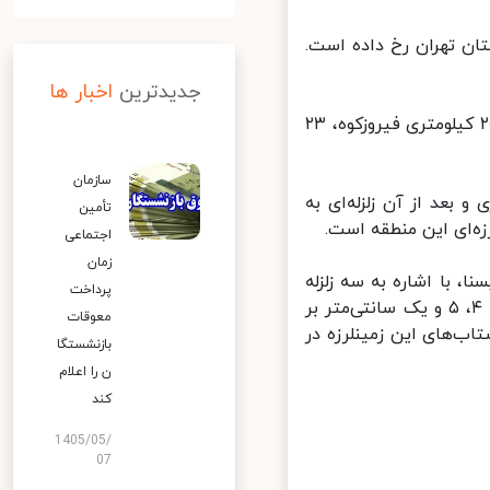
فیروزکوه استان تهران رخ داده است.
جدیدترین
اخبار ها
بر اساس گزارش موسسه ژئوفیزیک دانشگاه تهران، رومرکز این زمینلرزه در ۲۰ کیلومتری فیروزکوه، ۲۳
سازمان
۳ دقیقه با بزرگای ۳.۳ در عمق ۸ کیلومتری و بعد از آن زلزله‌ای به
تأمین
اجتماعی
زمان
با اشاره به سه زلزله
پرداخت
پی در پی با بزرگای ۳ و بالاتر از آن، گفت: سه زلزله پی در پی با شتاب‌های ۴، ۵ و یک سانتی‌متر بر
معوقات
و شتاب‌های این زمینلرزه در
بازنشستگا
ن را اعلام
کند
1405/05/
07