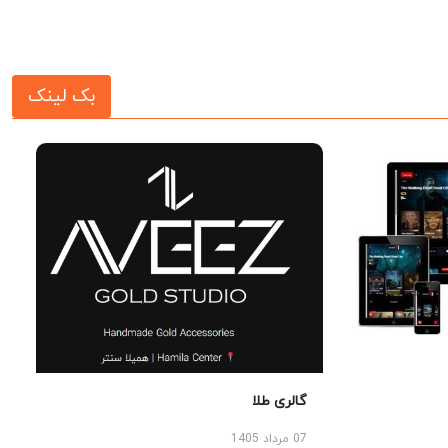
بک لینک
گالری طلا
07 مرداد 1405