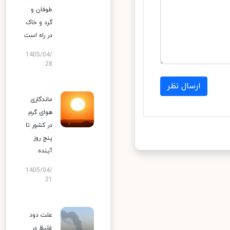
طوفان و
گرد و خاک
در راه است
1405/04/
28
ارسال نظر
ماندگاری
هوای گرم
در کشور تا
پنج روز
آینده
1405/04/
21
علت دود
غلیظ در