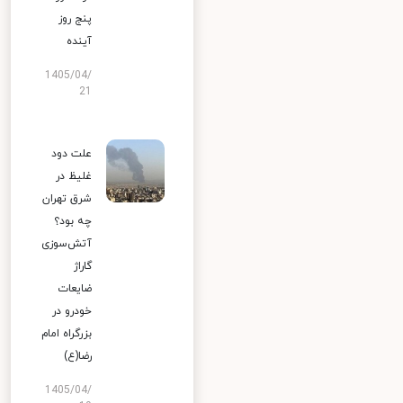
پنج روز
آینده
1405/04/
21
علت دود
غلیظ در
شرق تهران
چه بود؟
آتش‌سوزی
گاراژ
ضایعات
خودرو در
بزرگراه امام
رضا(ع)
1405/04/