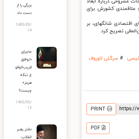
 مشروحی درباره ابعاد
بزرگی را از
 علاقمندی کشورش برای
دست داد
 اقتصادی شانگهای، بر
1405/05/
مللی تصریح کرد.
14
ماجرای
یسی
#
سرگئی لاوروف
«توافق
قریب‌الوقو
ع تنگه
هرمز»
چیست؟
1405/05/
https:
13
PRINT
PDF
دفتر رهبر
انقلاب: