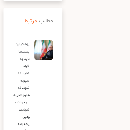
مطالب
مرتبط
پزشکیان:
پست‌ها
باید به
افراد
شایسته
سپرده
شود، نه
هم‌جناحی‌ه
ا / دولت با
شهادت
رهبر،
پشتوانه