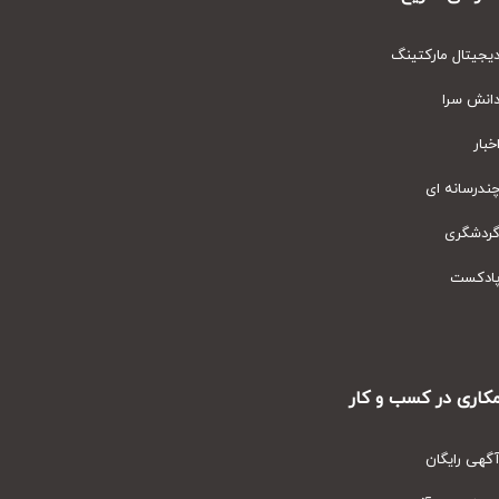
یتال مارکتینگ
نش سرا
ار
رسانه ای
دشگری
دکست
ری در کسب و کار
ی رایگان