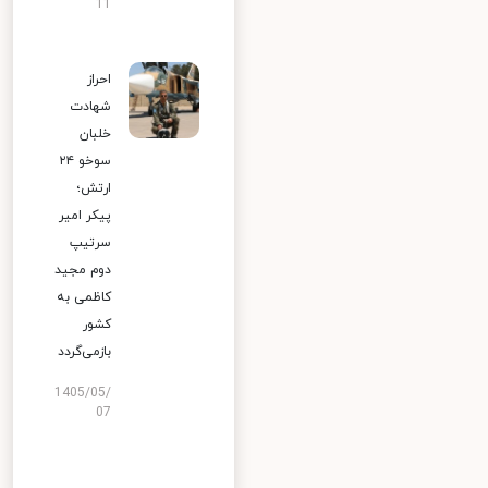
11
احراز
شهادت
خلبان
سوخو ۲۴
ارتش؛
پیکر امیر
سرتیپ
دوم مجید
کاظمی به
کشور
بازمی‌گردد
1405/05/
07