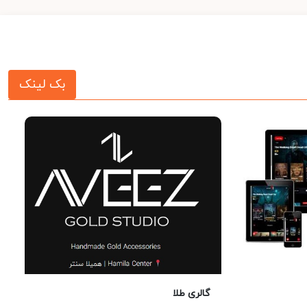
بک لینک
گالری طلا