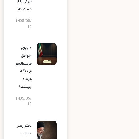
بزرگی را از
دست داد
1405/05/
14
ماجرای
«توافق
قریب‌الوقو
ع تنگه
هرمز»
چیست؟
1405/05/
13
دفتر رهبر
انقلاب: