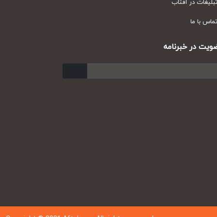
یغات در آفتاب
س با ما
ت در خبرنامه
ارسال