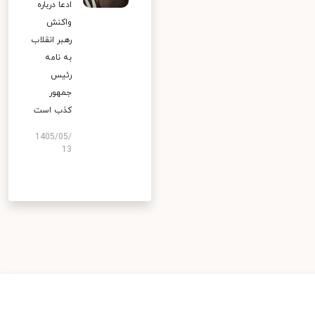
ادعا درباره
واکنش
رهبر انقلاب
به نامه
رئیس
جمهور
کذب است
1405/05/
13