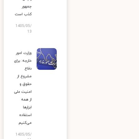
جمهور
کذب است
1405/05/
13
وزارت امور
خارجه: برای
دفاع
مشروع از
حقوق و
امنیت ملی
از همه
ابزارها
استفاده
می‌کنیم
1405/05/