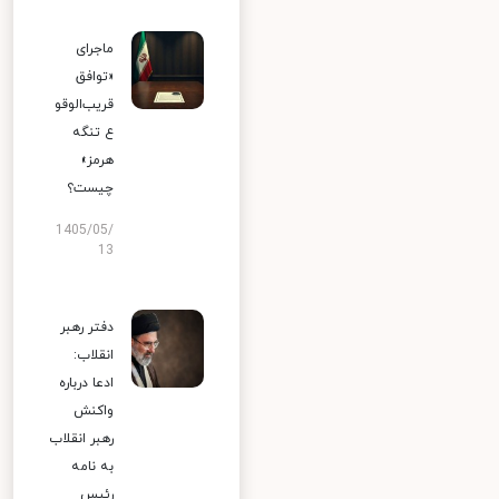
ماجرای
«توافق
قریب‌الوقو
ع تنگه
هرمز»
چیست؟
1405/05/
13
دفتر رهبر
انقلاب:
ادعا درباره
واکنش
رهبر انقلاب
به نامه
رئیس