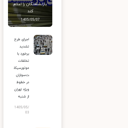
بازنشستگان را اعلام
کند
1405/05/07
اجرای طرح
تشدید
برخورد با
تخلفات
موتورسیکل
ت‌سواران
در خطوط
ویژه تهران
از شنبه
1405/05/
03