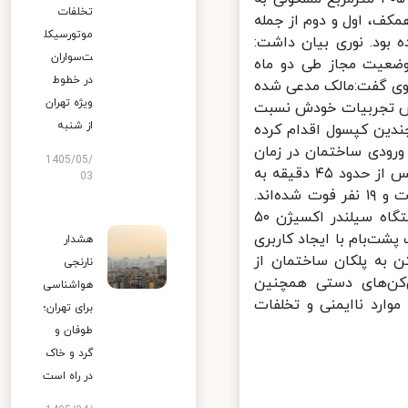
تخلفات
، اول و دوم از جمله
موتورسیکل
 که به کمیسیون ماده ۱۰۰ ارسال شده بود. نوری بیان داشت:
ت‌سواران
 به وضعیت مجاز طی دو ماه
در خطوط
 گفت:‌مالک مدعی شده
ویژه تهران
س تجربیات خودش نسبت
از شنبه
دین کپسول اقدام کرده
رودی ساختمان در زمان
1405/05/
حادثه دسترسی آتش‌نشانان به حادثه‌دیدگان سخت بوده و آتش‌نشان‌ها پس از حدود ۴۵ دقیقه به
03
محبوسین دسترسی پیدا کرده‌اند که ۲۰ نفر از محبوسین در ساختمان نجات و ۱۹ نفر فوت شده‌اند.
نوری گفت:‌ بهره‌برداری غیراصولی از حیاط ساختمان و دپوی قابل توجه دستگاه سیلندر اکسیژن ۵۰
ت‌بام با ایجاد کاربری
هشدار
به پلکان ساختمان از
نارنجی
کن‌های دستی همچنین
هواشناسی
وارد ناایمنی و تخلفات
برای تهران؛
طوفان و
گرد و خاک
در راه است