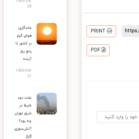
1405/04/
28
ماندگاری
http
PRINT
هوای گرم
در کشور تا
PDF
پنج روز
آینده
1405/04/
21
علت دود
غلیظ در
شرق تهران
چه بود؟
آتش‌سوزی
گاراژ