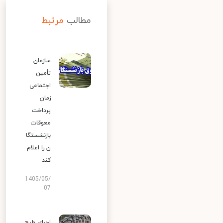
مطالب
مرتبط
سازمان
تأمین
اجتماعی
زمان
پرداخت
معوقات
بازنشستگا
ن را اعلام
کند
1405/05/
07
اجرای طرح