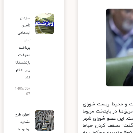
سازمان
تأمین
اجتماعی
زمان
پرداخت
معوقات
بازنشستگا
ن را اعلام
کند
1405/05/
07
ت و محیط زیست شورای
سینا مهر در صحن شورا گفت: ۲۶ درصد از حریق‌ها در پایتخت مربوط
اجرای طرح
ی است. این عضو شورای شهر
تشدید
گفت: مسقف کردن حیاط
برخورد با
جنوبی با پروفیل سبک و سقف غیر اساسی به منظور ایجاد سایبان، تبدیل ۴۰۵ مترمربع مسکونی به