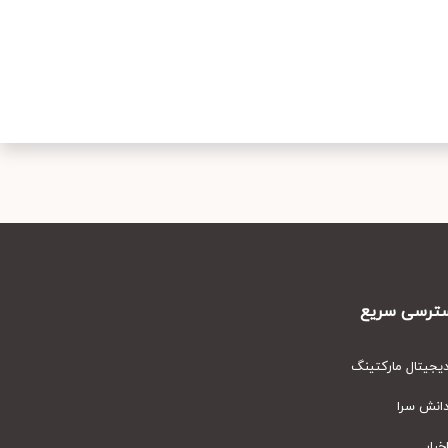
رسی سریع
یتال مارکتینگ
نش سرا
ار