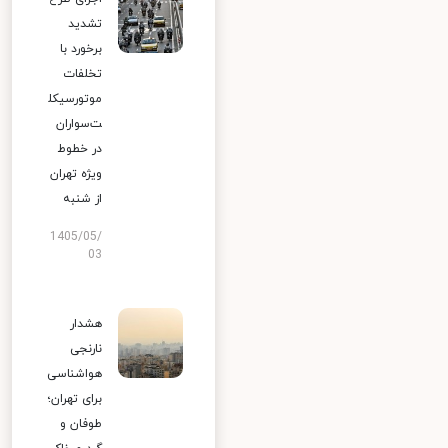
تشدید
برخورد با
تخلفات
موتورسیکل
ت‌سواران
در خطوط
ویژه تهران
از شنبه
1405/05/
03
هشدار
نارنجی
هواشناسی
برای تهران؛
طوفان و