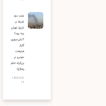
علت دود
غلیظ در
شرق تهران
چه بود؟
آتش‌سوزی
گاراژ
ضایعات
خودرو در
بزرگراه امام
رضا(ع)
1405/04/
19