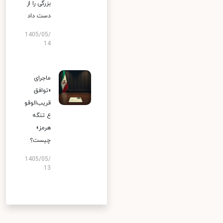
بزرگی را از
دست داد
1405/05/
14
ماجرای
«توافق
قریب‌الوقو
ع تنگه
هرمز»
چیست؟
1405/05/
13