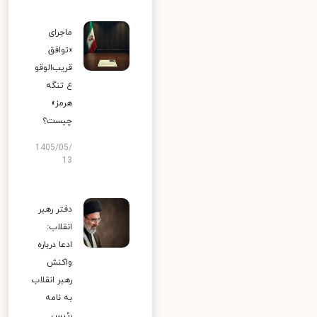
ماجرای
«توافق
قریب‌الوقو
ع تنگه
هرمز»
چیست؟
1405/05/
13
دفتر رهبر
انقلاب:
ادعا درباره
واکنش
رهبر انقلاب
به نامه
رئیس