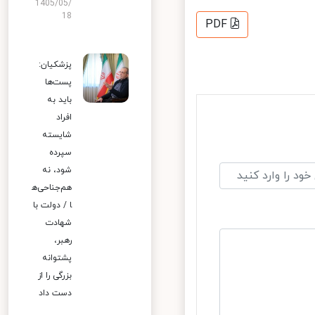
1405/05/
18
PDF
پزشکیان:
پست‌ها
باید به
افراد
شایسته
سپرده
شود، نه
هم‌جناحی‌ه
ا / دولت با
شهادت
رهبر،
پشتوانه
بزرگی را از
دست داد