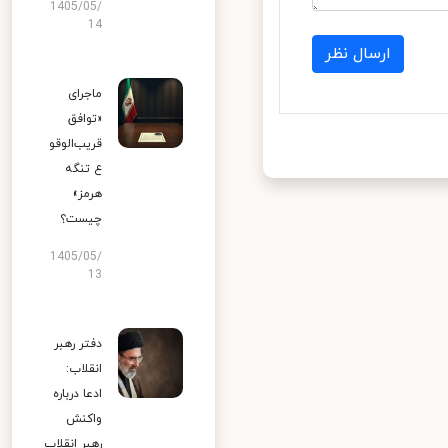
1405/05/
14
ارسال نظر
ماجرای
«توافق
قریب‌الوقو
ع تنگه
هرمز»
چیست؟
1405/05/
13
دفتر رهبر
انقلاب:
ادعا درباره
واکنش
رهبر انقلاب