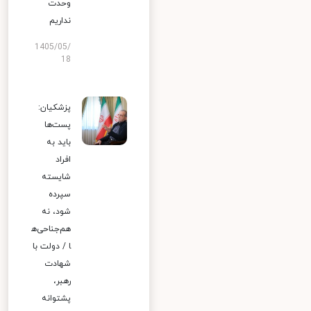
وحدت
نداریم
1405/05/
18
پزشکیان:
پست‌ها
باید به
افراد
شایسته
سپرده
شود، نه
هم‌جناحی‌ه
ا / دولت با
شهادت
رهبر،
پشتوانه