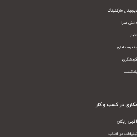
یتال مارکتینگ
نش سرا
ار
رسانه ای
دشگری
دکست
ری در کسب و کار
ی رایگان
یغات در آفتاب