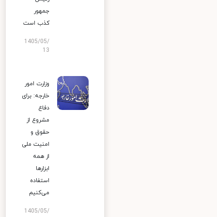
جمهور
کذب است
1405/05/
13
وزارت امور
خارجه: برای
دفاع
مشروع از
حقوق و
امنیت ملی
از همه
ابزارها
استفاده
می‌کنیم
1405/05/