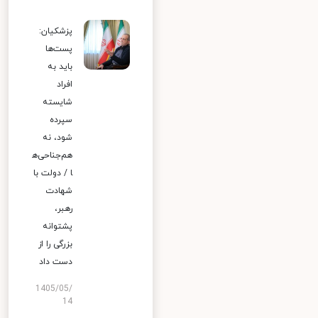
پزشکیان:
پست‌ها
باید به
افراد
شایسته
سپرده
شود، نه
هم‌جناحی‌ه
ا / دولت با
شهادت
رهبر،
پشتوانه
بزرگی را از
دست داد
1405/05/
14