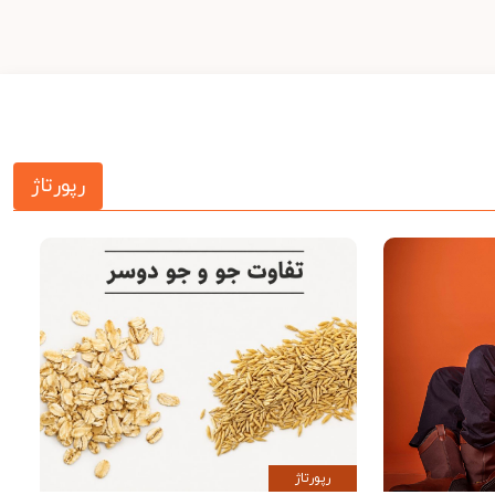
رپورتاژ
رپورتاژ