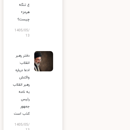
ع تنگه
هرمز»
چیست؟
1405/05/
13
دفتر رهبر
انقلاب:
ادعا درباره
واکنش
رهبر انقلاب
به نامه
رئیس
جمهور
کذب است
1405/05/