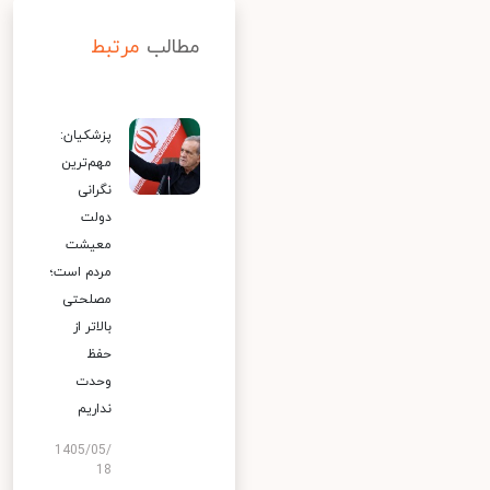
مطالب
مرتبط
پزشکیان:
مهم‌ترین
نگرانی
دولت
معیشت
مردم است؛
مصلحتی
بالاتر از
حفظ
وحدت
نداریم
1405/05/
18