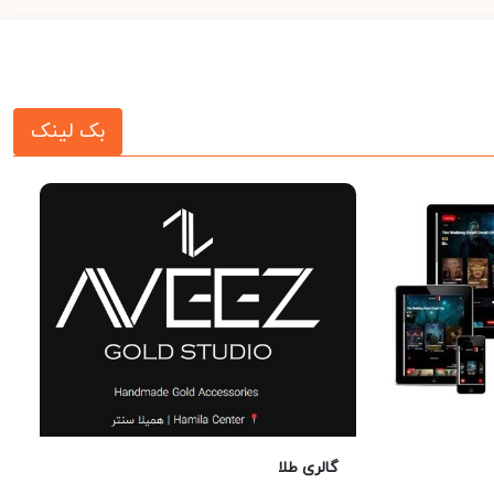
بک لینک
گالری طلا