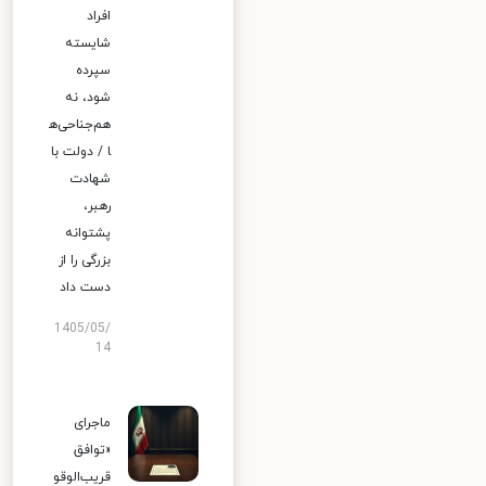
افراد
شایسته
سپرده
شود، نه
هم‌جناحی‌ه
ا / دولت با
شهادت
رهبر،
پشتوانه
بزرگی را از
دست داد
1405/05/
14
ماجرای
«توافق
قریب‌الوقو