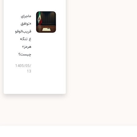
ماجرای
«توافق
قریب‌الوقو
ع تنگه
هرمز»
چیست؟
1405/05/
13