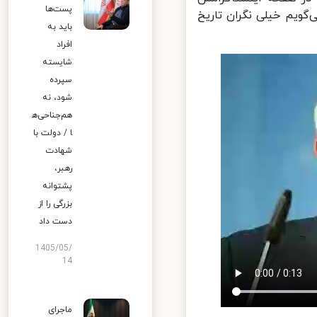
پست‌ها
گویم خیلی نگران تاریخ
باید به
افراد
شایسته
سپرده
شود، نه
هم‌جناحی‌ه
ا / دولت با
شهادت
رهبر،
پشتوانه
بزرگی را از
دست داد
1405/05/
14
ماجرای