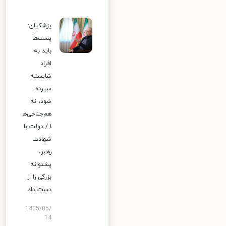
پزشکیان:
پست‌ها
باید به
افراد
شایسته
سپرده
شود، نه
هم‌جناحی‌ه
ا / دولت با
شهادت
رهبر،
پشتوانه
بزرگی را از
دست داد
1405/05/
14