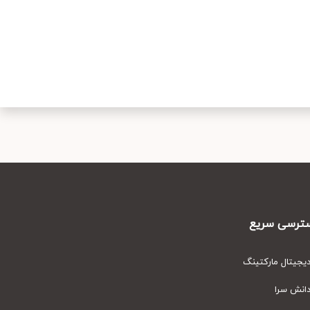
رسی سریع
یتال مارکتینگ
نش سرا