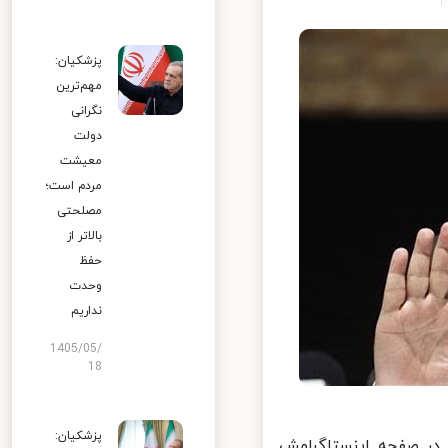
پزشکیان:
مهم‌ترین
نگرانی
دولت
معیشت
مردم است؛
مصلحتی
بالاتر از
حفظ
وحدت
نداریم
1405/05/
18
پزشکیان:
در صفحه اینستاگرامش