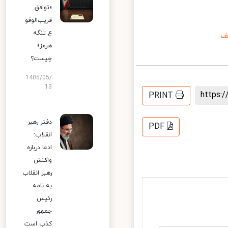
«توافق
قریب‌الوقو
ع تنگه
هرمز»
چیست؟
1405/05/
13
https
PRINT
دفتر رهبر
PDF
انقلاب:
ادعا درباره
واکنش
رهبر انقلاب
به نامه
رئیس
جمهور
کذب است