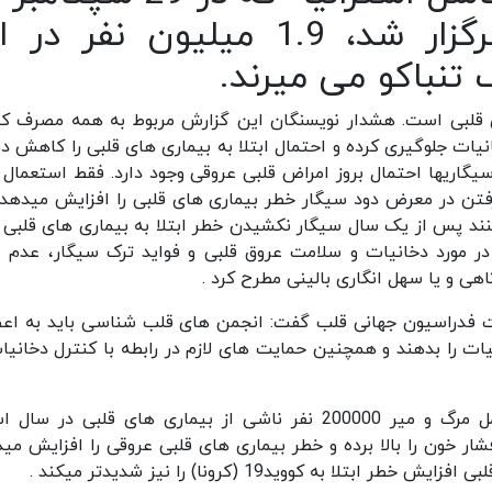
آستانه روز جهانی قلب برگزار شد، 1.9 میلیون نفر د
تنباکو می میرند.
از بیماری قلبی است. هشدار نویسنگان این گزارش مربوط به همه مصرف ک
یات جلوگیری کرده و احتمال ابتلا به بیماری های قلبی را کاهش ده
سیگاریها احتمال بروز امراض قلبی عروقی وجود دارد. فقط استعمال 
گرفتن در معرض دود سیگار خطر بیماری های قلبی را افزایش میدهد. 
ند پس از یک سال سیگار نکشیدن خطر ابتلا به بیماری های قلبی را
ر مورد دخانیات و سلامت عروق قلبی و فواید ترک سیگار، عدم ار
اهی و یا سهل انگاری بالینی مطرح کرد .
ت فدراسیون جهانی قلب گفت: انجمن های قلب شناسی باید به اع
ت را بدهند و همچنین حمایت های لازم در رابطه با کنترل دخانیات
این گزارش همچنان نشان میدهد که دخانیات عامل مرگ و میر 200000 نفر ناشی از بیماری های قلبی در 
ر خون را بالا برده و خطر بیماری های قلبی عروقی را افزایش مید
 به کووید19 (کرونا) را نیز شدیدتر میکند .