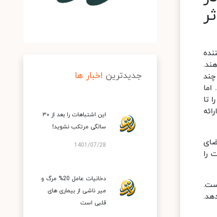
ر اثر
ننده
ند.
جدیدترین
اخبار ها
چند
اما
 تا
ائه
این اشتباهات را بعد از ۳۰
سالگی مرتکب نشوید!
ضای
1401/07/28
 را
دخانیات عامل 20% مرگ و
سال است.
میر ناشی از بیماری های
هد.
قلبی است