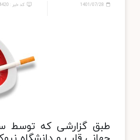
1401/07/28
کد خبر : 14420
طبق گزارشی که توسط سا