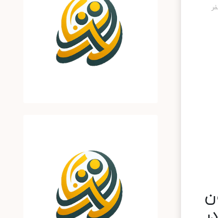
ن
پتامبر در