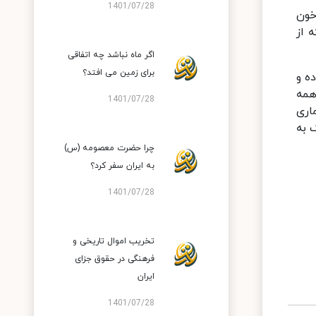
1401/07/28
ووید19 (کرونا) می میرند، 67% فشار خون
که از
اگر ماه نباشد چه اتفاقی
برای زمین می افتد؟
ه و
همه
1401/07/28
اری
 به
چرا حضرت معصومه (س)
به ایران سفر کرد؟
1401/07/28
تخریب اموال تاریخی و
فرهنگی در حقوق جزای
ایران
1401/07/28