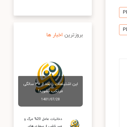
P
P
بروزترین
اخبار ها
این اشتباهات را بعد از ۳۰ سالگی
مرتکب نشوید!
1401/07/28
دخانیات عامل 20% مرگ و
میر ناشی از بیماری های