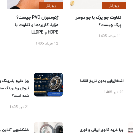
رپورتاژ
رپورتاژ
تفاوت جو پرک با جو دوسر
ژئوممبران PVC چیست؟
پرک چیست؟
مزایا، کاربردها و تفاوت با
HDPE و LLDPE
11 مرداد 1405
12 مرداد 1405
اشتغال‌زایی بدون تاریخ انقضا
چرا خلیج بلبرینگ ب
فروش رولبرینگ صن
20 تیر 1405
شده است؟
21 تیر 1405
چرا خرید فالوور ایرانی و فوری
خشکشویی آنلاین چ