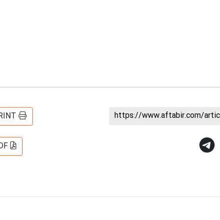
https://www.aftabir.com/art
RINT
DF