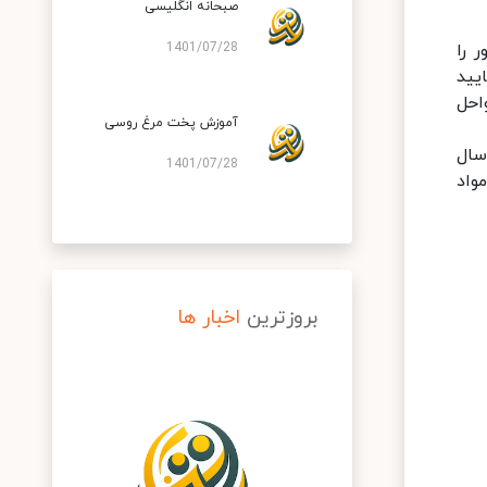
صبحانه انگلیسی
 را
1401/07/28
یید
احل
آموزش پخت مرغ روسی
سال
1401/07/28
واد
بروزترین
اخبار ها