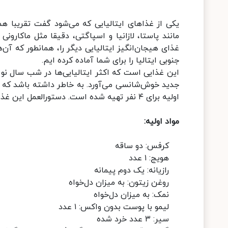
یکی از غذا‌های ایتالیایی که می‌شود گفت تقریبا همه
مانند پاستا، لازانیا و اسپاگتی، دقیقا مثل ماکارونی
غذای هیجان‌انگیز ایتالیایی دیگر را، همانطور که آن‌
جنوبی ایتالیا را برای شما آماده کرده ایم.
این غذایی است که اکثر ایتالیایی‌ها در شب سال نو خ
جدید خوش‌شانسی می‌آورد. به خاطر داشته باشد که در
اولیه برای ۴ نفر تهیه شده است. دستورالعمل این غذای خوشمزه و در عین حال خوش‌شانس ایتالیایی را ادامه بخوانید.
مواد اولیه:
کرفس: دو ساقه
هویج: ۱ عدد
رازیانه: یک دوم پیمانه
روغن زیتون: به میزان دل‌خواه
نمک: به میزان دل‌خواه
لیمو با پوست بدون واکس: ۱ عدد
سیر: ۳ عدد خرد شده