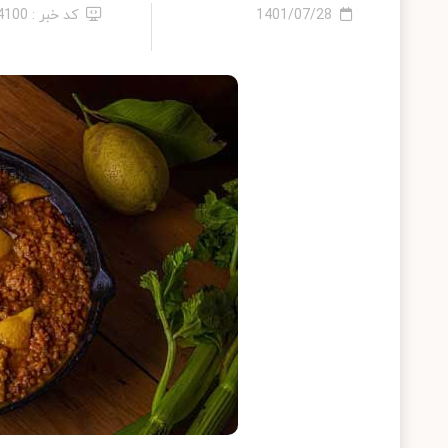
1401/07/28
کد خبر : 14100