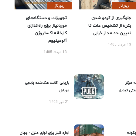
رپورتاژ
رپورتاژ
جلوگیری از کرمو شدن
تجهیزات و دستگاه‌های
بتن؛ از تشخیص علت تا
موردنیاز برای راه‌اندازی
تعیین حد مجاز خرابی
کارخانه اکستروژن
آلومینیوم
13 مرداد 1405
13 مرداد 1405
ه مرکز
بازیابی اکانت هک‌شده پابجی
عتی تبدیل
موبایل
21 تیر 1405
گونه
اجاره انبار برای لوازم منزل - جهان