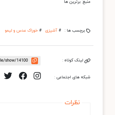
منبع: برترین ها
برچسب ها :
#
آشپزی
#
خوراک عدس و لیمو
لینک کوتاه :
icle/show/14100
شبکه های اجتماعی :
نظرات