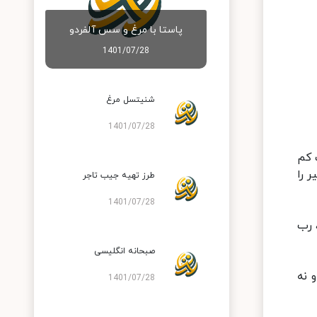
پاستا با مرغ و سس آلفردو
1401/07/28
شنیتسل مرغ
1401/07/28
ت کم
 را
طرز تهیه جیب تاجر
1401/07/28
 رب
صبحانه انگلیسی
 نه
1401/07/28