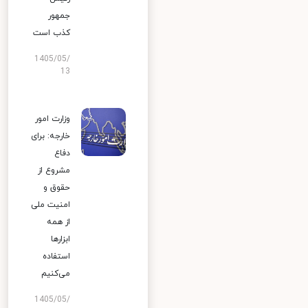
جمهور
کذب است
1405/05/
13
وزارت امور
خارجه: برای
دفاع
مشروع از
حقوق و
امنیت ملی
از همه
ابزارها
استفاده
می‌کنیم
1405/05/