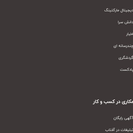
یتال مارکتینگ
نش سرا
ار
رسانه ای
دشگری
دکست
ری در کسب و کار
ی رایگان
یغات در آفتاب