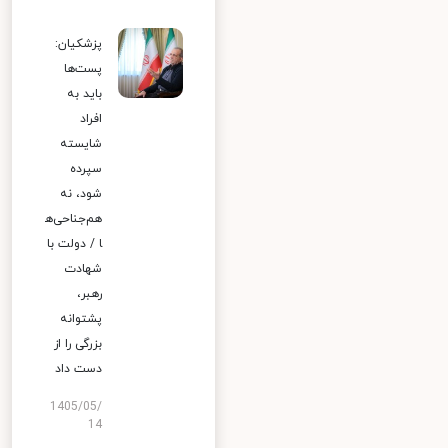
پزشکیان:
پست‌ها
باید به
افراد
شایسته
سپرده
شود، نه
هم‌جناحی‌ه
ا / دولت با
شهادت
رهبر،
پشتوانه
بزرگی را از
دست داد
1405/05/
14