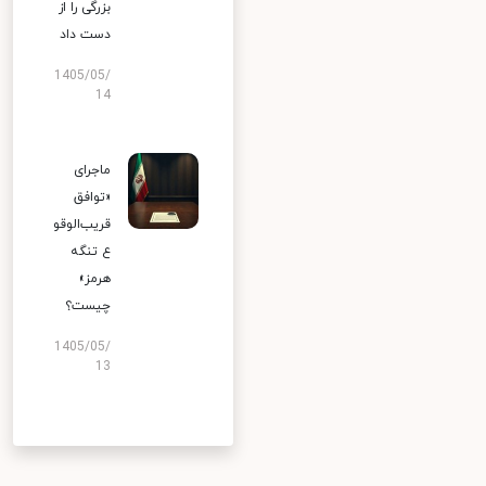
بزرگی را از
دست داد
1405/05/
14
ماجرای
«توافق
قریب‌الوقو
ع تنگه
هرمز»
چیست؟
1405/05/
13