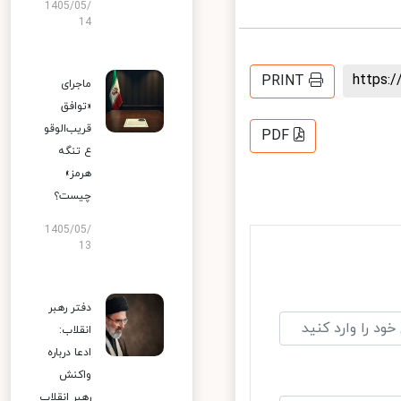
1405/05/
14
https
PRINT
ماجرای
«توافق
قریب‌الوقو
PDF
ع تنگه
هرمز»
چیست؟
1405/05/
13
دفتر رهبر
انقلاب:
ادعا درباره
واکنش
رهبر انقلاب