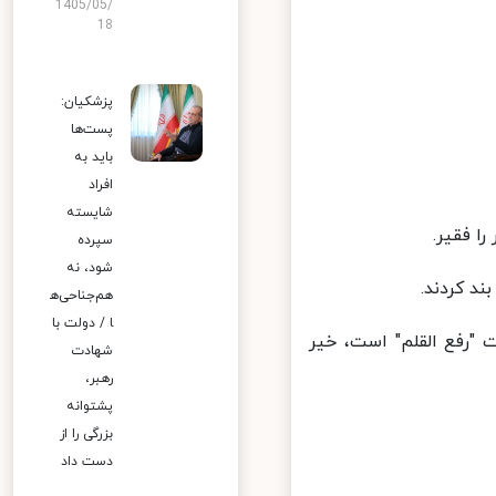
1405/05/
18
پزشکیان:
پست‌ها
باید به
افراد
شایسته
 فقیر.
سپرده
شود، نه
د کردند.
هم‌جناحی‌ه
ا / دولت با
"رفع القلم" است، خیر
شهادت
رهبر،
پشتوانه
بزرگی را از
دست داد