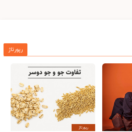
رپورتاژ
رپورتاژ