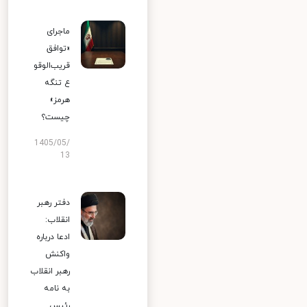
ماجرای
«توافق
قریب‌الوقو
ع تنگه
هرمز»
چیست؟
1405/05/
13
دفتر رهبر
انقلاب:
ادعا درباره
واکنش
رهبر انقلاب
به نامه
رئیس