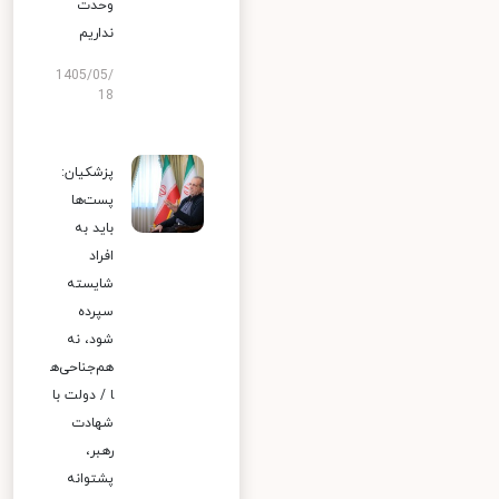
وحدت
نداریم
1405/05/
18
پزشکیان:
پست‌ها
باید به
افراد
شایسته
سپرده
شود، نه
هم‌جناحی‌ه
ا / دولت با
شهادت
رهبر،
پشتوانه