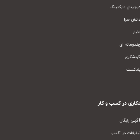
یتال مارکتینگ
نش سرا
ار
رسانه ای
دشگری
دکست
ری در کسب و کار
ی رایگان
یغات در آفتاب