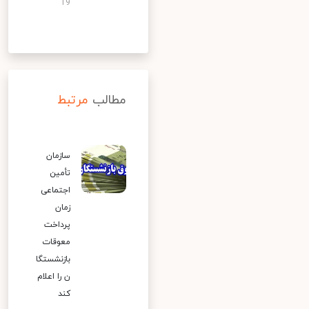
19
مطالب
مرتبط
سازمان
تأمین
اجتماعی
زمان
پرداخت
معوقات
بازنشستگا
ن را اعلام
کند