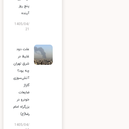
پنج روز
آینده
1405/04/
21
علت دود
غلیظ در
شرق تهران
چه بود؟
آتش‌سوزی
گاراژ
ضایعات
خودرو در
بزرگراه امام
رضا(ع)
1405/04/