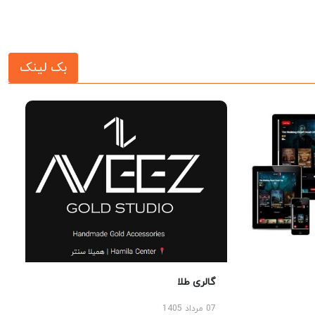
بک لینک
گالری طلا
07 مرداد 1405