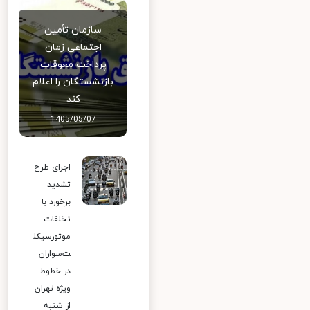
سازمان تأمین
اجتماعی زمان
پرداخت معوقات
بازنشستگان را اعلام
کند
1405/05/07
اجرای طرح
تشدید
برخورد با
تخلفات
موتورسیکل
ت‌سواران
در خطوط
ویژه تهران
از شنبه