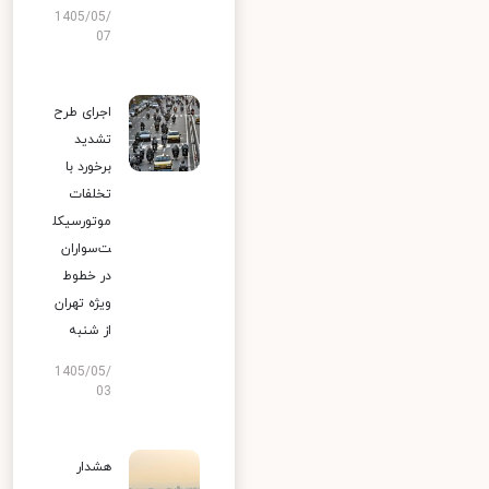
1405/05/
07
اجرای طرح
تشدید
برخورد با
تخلفات
موتورسیکل
ت‌سواران
در خطوط
ویژه تهران
از شنبه
1405/05/
03
هشدار