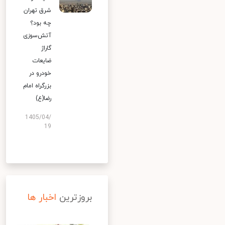
شرق تهران
چه بود؟
آتش‌سوزی
گاراژ
ضایعات
خودرو در
بزرگراه امام
رضا(ع)
1405/04/
19
بروزترین
اخبار ها