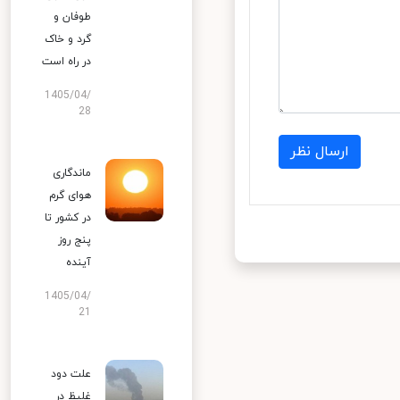
طوفان و
گرد و خاک
در راه است
1405/04/
28
ارسال نظر
ماندگاری
هوای گرم
در کشور تا
پنج روز
آینده
1405/04/
21
علت دود
غلیظ در