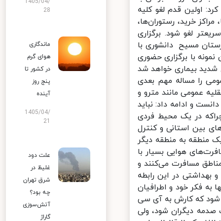
1405/04/
د: اولین قدم لغو کلیه
28
اکز خرید، رستوران‌ها،
تر لغو شود. برگزاری
ستان مسیح دانشوری با
ماندگاری
مونه با برگزاری حضوری
هوای گرم
شدید بیماری خواهد شد
در کشور تا
می را مساله مهم بعدی
پنج روز
ه عمومی مانند مترو و
آینده
ست و ادامه داد: نباید
1405/04/
راکه در یک محیط فردی
21
ی بین استانی و کنترل
 منطقه به منطقه دیگر
ت‌های هوایی بسیار با
علت دود
اطق مسافرت می‌کنند و
غلیظ در
 بهداشتی در این رابطه
شرق تهران
به فکر خود و اطرافیان
چه بود؟
شود که کارش به آی سی
آتش‌سوزی
دمه دیگران شود، ولی
گاراژ