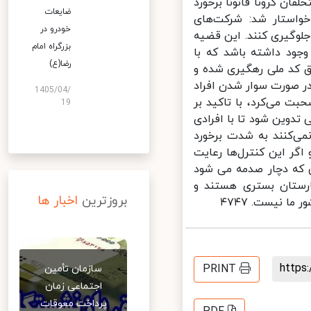
ان کرونا قانونا برخورد
ضایعات
استار شد: شرکت‌های
خودرو در
لوگیری کنند. این قضیه
بزرگراه امام
ود داشته باشد که با
رضا(ع)
 کد ملی رهگیری شده و
ر صورت سوار شدن افراد
1405/04/
 می‌کرد، با تاکید بر
19
وین شود تا با افرادی
ی‌کنند به شدت برخورد
ر این کنترل‌ها رعایت
 که دچار صدمه می شود
رستان بستری هستند و
بروزترین
اخبار ها
 نیست. ۴۷۴۷
http
PRINT
سازمان تأمین
اجتماعی زمان
پرداخت معوقات