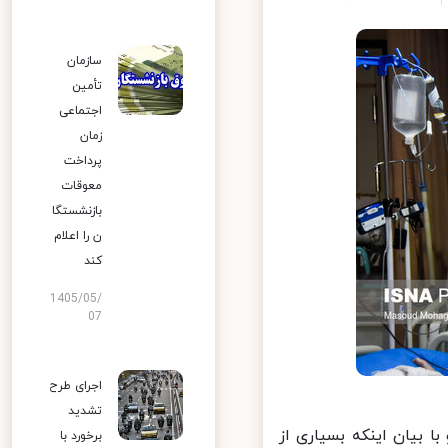
سازمان
تأمین
اجتماعی
زمان
پرداخت
معوقات
بازنشستگا
ن را اعلام
کند
1405/05/
07
اجرای طرح
تشدید
بیان اینکه بسیاری از
برخورد با