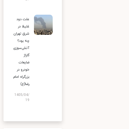
علت دود
غلیظ در
شرق تهران
چه بود؟
آتش‌سوزی
گاراژ
ضایعات
خودرو در
بزرگراه امام
رضا(ع)
1405/04/
19