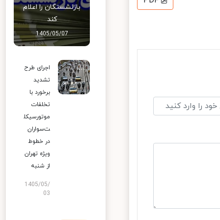
PDF
بازنشستگان را اعلام
کند
1405/05/07
اجرای طرح
تشدید
برخورد با
تخلفات
موتورسیکل
ت‌سواران
در خطوط
ویژه تهران
از شنبه
1405/05/
03