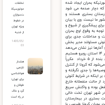
تیکه بحران ایجاد شده
تخلفات
که دچار صدمه می شود
موتورسیکل
رستان بستری هستند و
ت‌سواران
 ما نیست. وی با بیان
در خطوط
رای پیشگیری از شیوع و
ویژه تهران
وجه به وقوع اوج بحران
از شنبه
ت و مداخلات جدی برای
1405/05/
ونی مسئولند مدیر بخش
03
ارها نیز نشان می‌دهد
با اوج بیماری کرونا در بسیاری از مناطق کشور و طبق اعلام وزارت بهداشت در ۱۴ استان روبرو هستیم
که تهران نیز جزو آن‌هاست. البته این وضعیت قابل پیش‌بینی بود و خود بنده از ۵ خرداد مکرراً
هشدار
ود که کرونا از کنترل
نارنجی
ه‌ها را جدی نگرفته و
هواشناسی
 اینکه در شرایط کنونی
برای تهران؛
ز حالت منفعلانه خارج
طوفان و
عل بوده و واکنش سریع
گرد و خاک
ر شهر تهران تخت خالی
در راه است
ت بستری در بیمارستان
حران کرونا طبرسی با