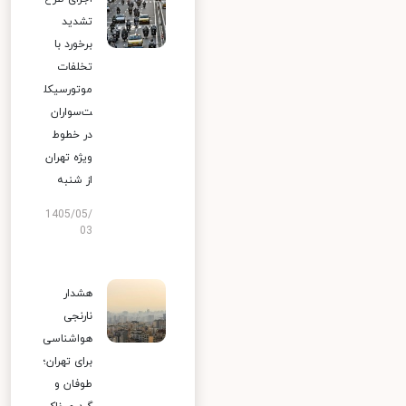
تشدید
برخورد با
تخلفات
موتورسیکل
ت‌سواران
در خطوط
ویژه تهران
از شنبه
1405/05/
03
هشدار
نارنجی
هواشناسی
برای تهران؛
طوفان و