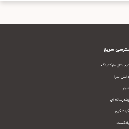
رسی سریع
یتال مارکتینگ
نش سرا
ار
رسانه ای
دشگری
دکست