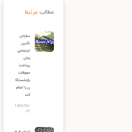
مطالب
مرتبط
سازمان
تأمین
اجتماعی
زمان
پرداخت
معوقات
بازنشستگا
ن را اعلام
کند
1405/05/
07
اجرای طرح